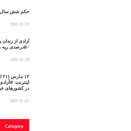
حکم شش سال ح
1397-12-23
آزادی از زندان 
۵۰درصدی ریه مصطفی دانشجو
1397-12-23
۱۲
در کشورهای خو
1397-12-22
Category