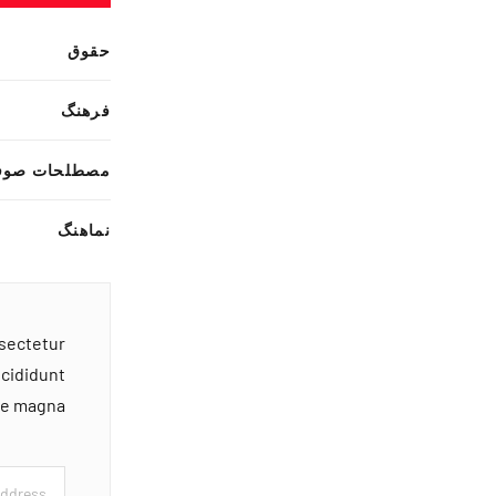
حقوق
فرهنگ
مصطلحات صوف
نماهنگ
nsectetur
ncididunt
ore magna