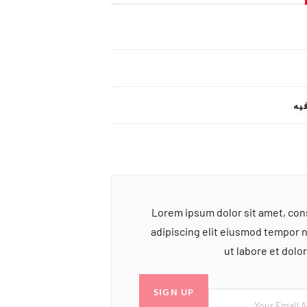
یه
Lorem ipsum dolor sit amet, co
adipiscing elit eiusmod tempor 
ut labore et dol
SIGN UP