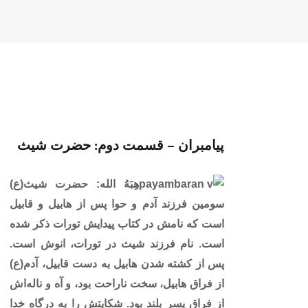
پیامبران – قسمت دوم: حضرت شیث
هِبَهُ‌ الله: حضرت شیث(ع)
سومین فرزند آدم و حوا پس از هابیل و قابیل
است که نامش در کتاب پیدایش تورات ذکر شده
است. نام فرزند شیث در تورات، انوش است.
پس از کشته شدن هابیل به دست قابیل، آدم(ع)
از فراق هابیل، سخت ناراحت بود، و آه و ناله‌اش
از فراق پسر بلند بود. شکایتش را به درگاه خدا