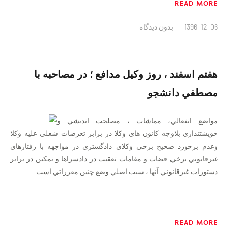
READ MORE
1396-12-06
بدون دیدگاه
هفتم اسفند ،‌ روز وكيل مدافع ؛ در مصاحبه با
مصطفي دانشجو
مواضع انفعالي، مماشات ، مصلحت انديشي و
خويشتنداري بلاوجه کانون هاي وکلا در برابر تعرضات شغلي عليه وکلا
وعدم برخورد صحيح برخي وكلاي دادگستري در مواجهه با رفتارهاي
غيرقانوني برخي قضات و مقامات تعقيب در دادسراها و تمكين در برابر
دستورات غيرقانوني آنها ، سبب اصلي وضع چنين مقرراتي است
READ MORE