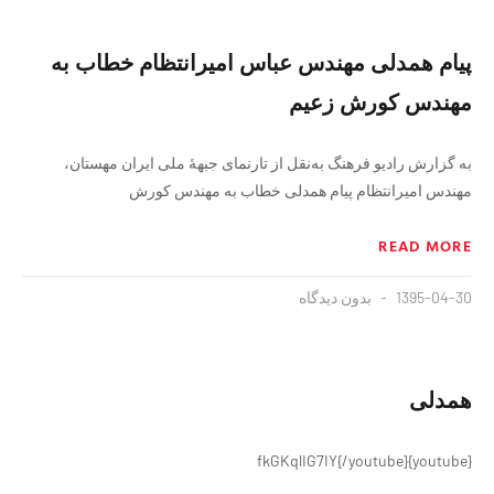
پيام همدلی مهندس عباس امیرانتظام خطاب به
مهندس کورش زعیم
به گزارش راديو فرهنگ به‌نقل از تارنمای جبههٔ ملی‌ ایران مهستان،
مهندس اميرانتظام پیام همدلی خطاب به مهندس کورش
READ MORE
1395-04-30
بدون دیدگاه
همدلی
{youtube}fkGKqlIG7IY{/youtube}