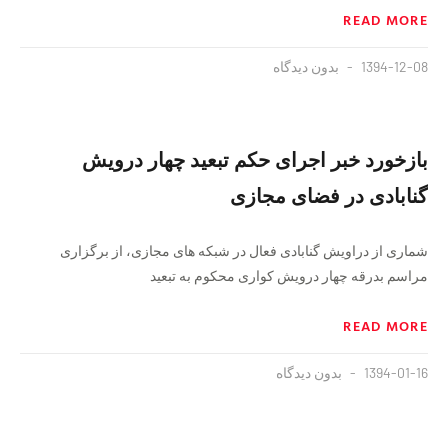
READ MORE
1394-12-08
بدون دیدگاه
بازخورد خبر اجراى حکم تبعید چهار درویش
گنابادى در فضاى مجازى
شمارى از دراویش گنابادى فعال در شبکه هاى مجازى، از برگزارى
مراسم بدرقه چهار درویش کوارى محکوم به تبعید
READ MORE
1394-01-16
بدون دیدگاه