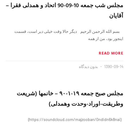
مجلس شب جمعه 10-09-90 اتحاد و همدلی فقرا –
آقایان
بسم الله الرحمن الرحیم دیگر حالا وقت خیلی دیر است، قسمت
اینجور بود، من از همه
READ MORE
1390-09-14
بدون دیدگاه
مجلس صبح جمعه ۱۹-۱-۹۰ – خانمها (شریعت
وطریقت-اوراد-وحدت وهمدلی)
{https://soundcloud.com/majzooban/0ndidn6k8nai}