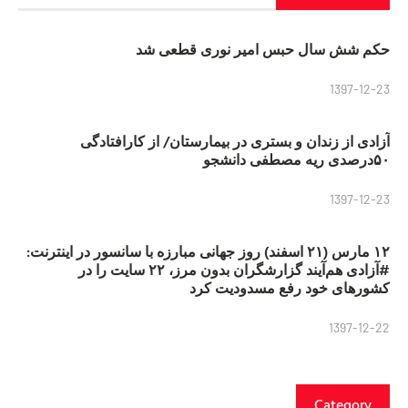
حکم شش سال حبس امیر نوری قطعی شد
1397-12-23
آزادی از زندان و بستری در بیمارستان/ از کارافتادگی
۵۰درصدی ریه مصطفی دانشجو
1397-12-23
۱۲ مارس (۲۱ اسفند) روز جهانی مبارزه با سانسور در اینترنت:
#آزادی هم‌آیند گزارشگران‌ بدون مرز، ۲۲ سایت را در
کشورهای خود رفع مسدودیت کرد
1397-12-22
Category