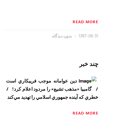
READ MORE
1387-06-31
بدون دیدگاه
چند خبر
دين عوامانه موجب فريبكاري‌ است
/ گامبيا «مذهب تشيع» را مردود اعلام كرد! /
خطري كه آينده جمهوري اسلامي را تهديد مي‌كند
READ MORE