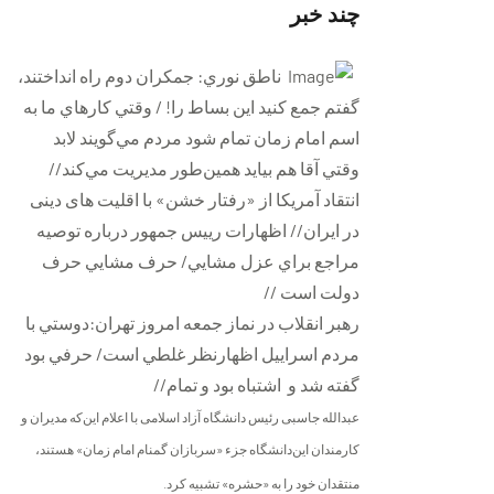
چند خبر
ناطق نوري: جمکران دوم راه انداختند،
گفتم جمع کنید این بساط را! / وقتي كارهاي ما به
اسم امام زمان تمام شود مردم مي‌گويند لابد
وقتي آقا هم بيايد همين‌طور مديريت مي‌كند//
انتقاد آمریکا از «رفتار خشن» با اقلیت های دینی
در ایران// اظهارات رييس جمهور درباره توصيه
مراجع براي عزل مشايي/ حرف مشايي حرف
دولت است //
رهبر انقلاب در نماز جمعه امروز تهران:دوستي با
مردم اسراييل اظهارنظر غلطي است/ حرفي بود
گفته شد و اشتباه بود و تمام//
عبدالله جاسبی رئیس دانشگاه آزاد اسلامی با اعلام این‌که مدیران و
کارمندان این
دانشگاه جزء «سربازان گمنام امام زمان» هستند،
منتقدان خود را به «حشره» تشبیه
کرد
.