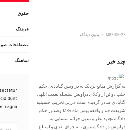
حقوق
فرهنگ
1387-05-28
بدون دیدگاه
مصطلحات صوف
چند خبر
نماهنگ
به گزارش منابع نزدیک به دراویش گنابادی، حکم
nsectetur
جلب دو تن از وکلای دراویش سلسله نعمت اللهی
ncididunt
گنابادی صادر گردیده است .در پی تخریب حسینیه
ore magna
شریعت قم و واقعه بهمن ماه 1384 وصدور حکم
دادگاه تجدید نظر و تبدیل جرائم انتسابی به
دراویش در دادگاه بدوی ، به جزای نقدی و امتناع