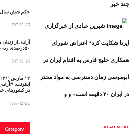
چند خبر
حکم شش سال ح
شیرین عبادی از
خبرگزاری
1397-12-23
آزادی از زندان 
ایرنا شکایت کرد* اعتراض شورای
۵۰درصدی ریه مصطفی دانشجو
همکاری خليج فارس به اقدام ایران در
1397-12-23
ابوموسی زمان دسترسی به مواد مخدر
۱۲
در کشورهای خو
در ايران
۳۰
دقيقه است» و و
1397-12-22
READ MORE
Category