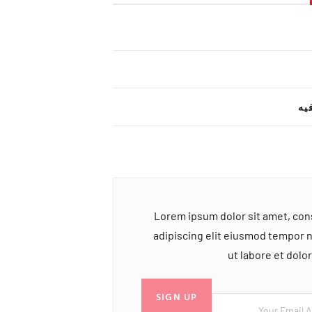
یه
Lorem ipsum dolor sit amet, co
adipiscing elit eiusmod tempor 
ut labore et dol
SIGN UP