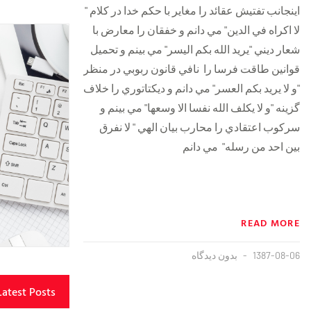
اينجانب تفتيش عقائد را مغاير با حکم خدا در کلام "
لا اکراه في الدين" مي دانم و خفقان را معارض با
شعار ديني "يريد الله بکم اليسر" مي بينم و تحميل
قوانين طاقت فرسا را نافي قانون ربوبي در منظر
"و لا يريد بکم العسر" مي دانم و ديکتاتوري را خلاف
گزينه "و لا يکلف الله نفسا الا وسعها" مي بينم و
سرکوب اعتقادي را محارب بيان الهي " لا نفرق
بين احد من رسله" مي دانم
READ MORE
1387-08-06
بدون دیدگاه
Latest Posts