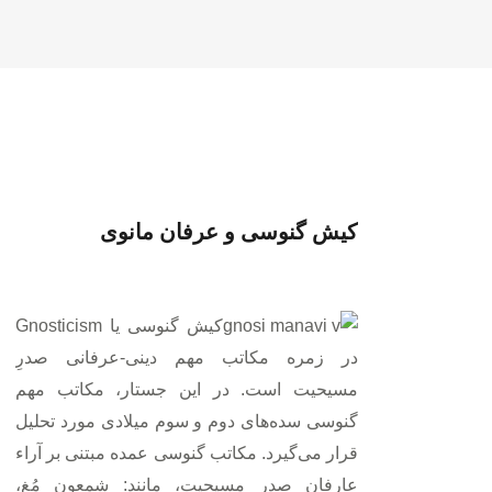
کیش گنوسى و عرفان مانوى
کیش گنوسى یا Gnosticism
در زمره مکاتب مهم دینى-عرفانى صدرِ
مسیحیت است. در این جستار، مکاتب مهم
گنوسى سده‌هاى دوم و سوم میلادى مورد تحلیل
قرار مى‌گیرد. مکاتب گنوسى عمده مبتنى بر آراء
عارفان صدر مسیحیت، مانند: شمعون مُغ،