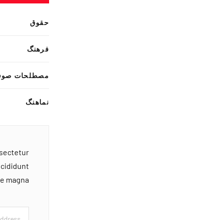
حقوق
فرهنگ
مصطلحات صوف
نماهنگ
nsectetur
ncididunt
ore magna