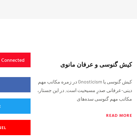
y Connected
کیش گنوسى و عرفان مانوى
کیش گنوسى یا Gnosticism در زمره مکاتب مهم
دینى-عرفانى صدرِ مسیحیت است. در این جستار،
مکاتب مهم گنوسى سده‌هاى
R
READ MORE
NEL