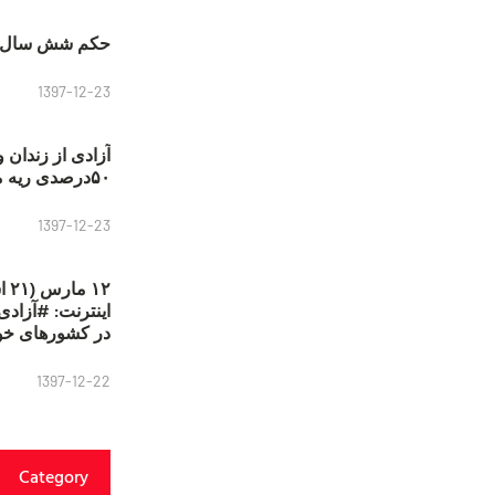
حکم شش سال ح
1397-12-23
آزادی از زندان 
۵۰درصدی ریه مصطفی دانشجو
1397-12-23
۱۲
در کشورهای خو
1397-12-22
Category