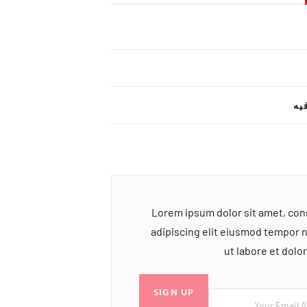
یه
Lorem ipsum dolor sit amet, co
adipiscing elit eiusmod tempor 
ut labore et dol
SIGN UP