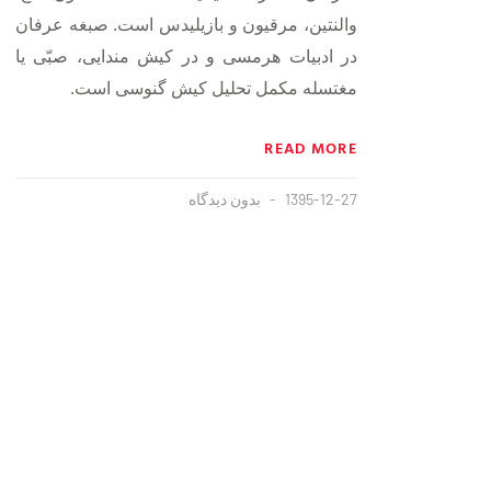
والنتین، مرقیون و بازیلیدس است. صبغه عرفان
در ادبیات هرمسى و در کیش مندایى، صبّى یا
مغتسله مکمل تحلیل کیش گنوسى است.
READ MORE
1395-12-27
بدون دیدگاه