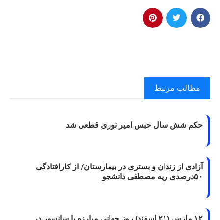
مطالب مرتبط
حکم شش سال حبس امیر نوری قطعی شد
آزادی از زندان و بستری در بیمارستان/ از کارافتادگی
۵۰درصدی ریه مصطفی دانشجو
۱۲ مارس (۲۱ اسفند) روز جهانی مبارزه با سانسور در