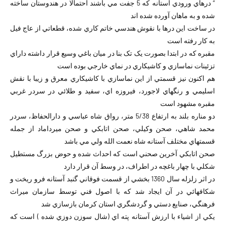
” درهاي ورودي آستانه که 5 جفت مي باشند احتمالا در هندوستان ساخته
شده و به ماهان آورده شده اند
در ساخت اين درها با نقوش هندسي خاتم کاري شده، قطعاتي از عاج فيل
به کار رفته است
مقبره که در ابتدا بصورت يک تک بنا در ميان باغي وسيع قرار داشته داراي
تزئينات نماسازي و کاشيکاري در نماي خارجي بوده است
هم اکنون نيز قسمتي از اين نماسازي با کاشيکاري معرق و زيبا با نقش
اسليمي و رنگهاي لاجورد، فيروزه اي، سفيد و طلائي در سردر غربي
مقبره مشهود است
دو مناره بلند به ارتفاع 5/38 متر، رواق شاه عباسي و دارالحفاظ، سردر
محمد شاهي، صحن وکيلي، صحن اتابکي و صحن ميرداماد از جمله
قسمتهاي مختلف آستانه شاه نعمت الله ولي مي باشد
صحن اتابکي آخرين صحني است که احداث شده و حوض بزرگ مستطيل
شکلي با چهار باغچه در اطراف، در وسط آن قرار دارد
در اثر زلزله سال 1360 بخشي از قسمت فوقاني گنبد آستانه فرو ريخت و
شکافهائي در آن ايجاد شد که با اصول فني توسط سازمان ميراث
فرهنگي، صنايع دستي و گردشگري استان کرمان بازسازي شد
يکي از اشياء با ارزش آستانه پته اي (شال سوزن دوزي شده ) است که