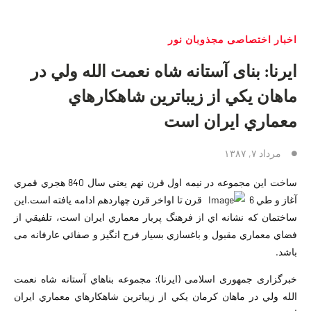
اخبار اختصاصی مجذوبان نور
ایرنا: بنای آستانه شاه نعمت الله ولي در
ماهان يکي از زيباترين شاهکارهاي
معماري ايران است
مرداد ۷, ۱۳۸۷
ساخت اين مجموعه در نيمه اول قرن نهم يعني سال 840 هجري قمري
آغاز و طي 6
قرن تا اواخر قرن چهاردهم ادامه يافته است.اين
ساختمان که نشانه اي از فرهنگ پربار معماري ايران است،
تلفيقي از
فضاي معماري مقبول و باغسازي بسيار فرح انگيز و صفائي عارفانه می
باشد.
خبرگزاری جمهوری اسلامی (ایرنا): مجموعه بناهاي آستانه شاه نعمت
الله ولي در ماهان کرمان يکي از زيباترين شاهکارهاي معماري ايران