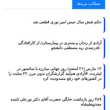
مطالب مرتبط
حکم شش سال حبس امیر نوری قطعی شد
آزادی از زندان و بستری در بیمارستان/ از کارافتادگی
۵۰درصدی ریه مصطفی دانشجو
۱۲ مارس (۲۱ اسفند) روز جهانی مبارزه با سانسور در
اینترنت: #آزادی هم‌آیند گزارشگران‌ بدون مرز، ۲۲ سایت را
در کشورهای خود رفع مسدودیت کرد
۳۸۹ روز بازداشت خانگی حضرت آقای دکتر نورعلی تابنده
مجذوبعلیشاه