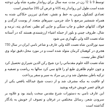
توسط 9 تا 12 زن در مدت سه سال براي روانداز مقبره شاه ولي دوخته
شده است.طول اين روانداز پته 405 و عرض آن 265 سانتيمتر است
تعدادي کشکول مزين به خط و نقش، تعدادي تبرزين حکاکي شده به
همراه شمشير مرصع با جلد چرمي، سپرهاي متعدد از پوست کرگدن و
فولاد، کتابهاي خطي و چاپ سنگي و چاپي کم نظير، تعدادي پته، ترمه و
شال، ظروف چيني و بلور از جمله اشياء ارزشمندي هستند که در آستانه
شاه نعمت الله ولي نگهداري مي شود
سيد نورالدين شاه نعمت الله ولي عارف و شاعر نامي ايران در سال 730
هجري در کوهبنان کرمان متولد شده است و در مورد محل دقيق تولد وي
اتفاق نظر نيست.
شاه نعمت الله علوم مقدماتي را نزد شيخ رکن الدين شيرازي تحصيل کرد
و چون علوم ظاهري طبع او را قانع نمي کرد سالها به رياضت و تصفيه و
تزکيه باطن مشغول شد و در پي مراد به سير و سفر پرداخت
او عاقبت به مکه مشرف شد و از دست شيخ عبدالله يافعي يکي از
عرفاي عصر خويش خرقه پوشيد
اين عارف نامي به دستورات شرع مقدس سخت پايبند بود و علاوه بر
سرودن شعر، رسائل مختلفي در عرفان و تصوف از خويش به يادگار
گذاشته است