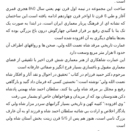
است .
ساخت اين مجموعه در نيمه اول قرن نهم يعني سال 840 هجري قمري
آغاز و طي 6 قرن تا اواخر قرن چهاردهم ادامه يافته است.اين ساختمان
که نشانه اي از فرهنگ پربار معماري ايران است، در ابتدا به صورت يک
تک بنا با گنبدي رفيع بر فراز فضائي چهارگوش درون باغ بزرگي بوده که
بعدها بناهاي ديگري به آن افزوده شده است
عمارت تاريخي مرقد شاه نعمت الله ولي، صحن ها و رواقهاي اطراف آن
حدود 6 هزار متر مربع وسعت دارد
اين عمارت شاهکاري از هنر معماري شش قرن اخير با تلفيقي از فضاي
معماري مقبول و باغسازي بسيار فرح انگيز و صفائي عارفانه است
مرحوم دکتر حميد فرزام در کتاب ” تحقيق در احوال و نقد آثار و افکار شاه
نعمت الله ولي” نوشته است:” نخستين کسي که فرمان داد گنبد و بارگاهي
رفيع و مجلل بر مرقد شاه ولي بنا کنند، سلطان احمد شاه بهمني پادشاه
دکن هندوستان بود که از مريدان و هواخواهان خاص او بشمار مي رفت
” وي افزوده:” کتيبه کهن و تاريخي بسيار گرانبهاي سردر مزار شاه ولي که
يادگار اخلاص و ارادت بي شائبه سلطان احمد شاه و فرزند او به آن عارف
بزرگ نامي است، هنوز هم پس از 5/5 قرن زينت بخش آستان شاه ولي
است