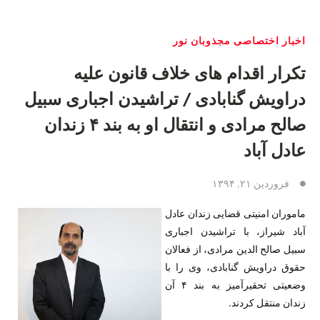
اخبار اختصاصی مجذوبان نور
تکرار اقدام هاى خلاف قانون علیه
دراویش گنابادى / تراشیدن اجبارى سبیل
صالح مرادى و انتقال او به بند ۴ زندان
عادل آباد
فروردین ۲۱, ۱۳۹۴
‫ماموران امنیتى قضایی زندان عادل
آباد شیراز، با تراشیدن اجبارى
سبیل صالح الدین مرادى، از فعالان
حقوق دراویش گنابادى، وى را با
وضعیتى تحقیرآمیز به بند ۴ آن
زندان منتقل کردند.