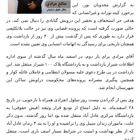
به گزارش مجذوبان نور، این
برخورد کینه توزانه و غیرانسانى که
هدفى جز استخفاف و تحقیر این درویش گنابادى را دنبال نمى کند، در
حالى صورت گرفته است که پرونده قضایی وی نیز در حالت بلاتکلیفی
قرار دارد به طوری که پس از گذشت بیش از ۴۰ روز از بازداشت وی
همچنان تاریخی برای رسیدگی به اتهامات انتسابی وی تعیین نشده است.
آقاى مرادى برای بار دوم، در اسفند ماه سال گذشته از سوى اداره
اطلاعات شیراز بازداشت و به بازداشتگاه پلاک ١٠٠ شیراز منتقل شد. این
بازداشت در پی طرح دعوی علیه مسولان انتظامی و عاملان غائله کوار و
همچنین پیگیری مصرانه پرونده‌های محکومیت دراویش ساکن این
شهرستان انجام شد.
وى پس از گذراندن بیست روز سلول انفرادى همراه با بازجویى، در تاریخ
۲۸ اسفندماه، به دلیل امتناع از تودیع قرار وثیقه (فیش حقوقى) به
بازداشتگاه مرکزی عادل آباد منتقل شده بود اما روز گذشته، بدون ذکر
علت، ماموران زندان سبیل وى را تراشیده و او را به بند ۴ زندان عادل آباد
که از نظر بهداشت و امنیت در شرایط بسیار اسف بارى است، منتقل
کردند.