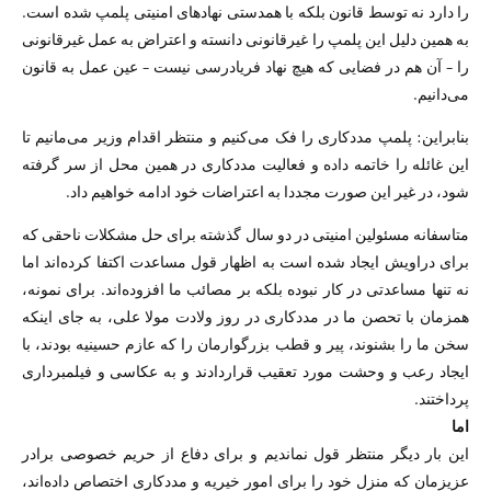
را دارد نه توسط قانون بلکه با همدستی نهادهای امنیتی پلمپ شده است.
به همین دلیل این پلمپ را غیرقانونی دانسته و اعتراض به عمل غیرقانونی
را – آن هم در فضایی که هیچ نهاد فریادرسی نیست – عین عمل به قانون
می‌دانیم.
بنابراین: پلمپ مددکاری را فک می‌کنیم و منتظر اقدام وزیر می‌مانیم تا
این غائله را خاتمه داده و فعالیت مددکاری در همین محل از سر گرفته
شود، در غیر این صورت مجددا به اعتراضات خود ادامه خواهیم داد.
متاسفانه مسئولین امنیتی در دو سال گذشته برای حل مشکلات ناحقی که
برای دراویش ایجاد شده است به اظهار قول‌ مساعدت اکتفا کرده‌اند اما
نه تنها مساعدتی در کار نبوده بلکه بر مصائب ما افزوده‌اند. برای نمونه،
همزمان با تحصن ما در مددکاری در روز ولادت مولا علی، به جای اینکه
سخن ما را بشنوند، پیر و قطب بزرگوارمان را که عازم حسینیه بودند، با
ایجاد رعب و وحشت مورد تعقیب قراردادند و به عکاسی و فیلمبرداری
پرداختند.
اما
این بار دیگر منتظر قول نماندیم و برای دفاع از حریم خصوصی برادر
عزیزمان که منزل خود را برای امور خیریه و مددکاری اختصاص داده‌اند،