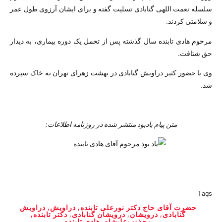
سلسله نعمت اللهی گنابادی تسلیت گفته و برای ایشان آرزوی طول عمر
و سلامتی کردند.
مرحوم هادی تابنده سال گذشته پس از تحمل یک دوره بیماری، به دیدار
حق شتافت.
وی با حضور کثیر دراویش گنابادی در بهشت زهرای تهران به خاک سپرده
شد.
متن پیام یادبود منتشر شده در روزنامه اطلاعات:
Tags
حضرت آقای حاج دکتر نورعلی تابنده
,
دراویش
,
دراویش
گنابادی
,
درویشان
,
درویشان گنابادی
,
دکتر تابنده
,
مجذوب‌علیشاه
,
هادی تابنده