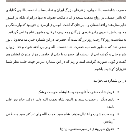
حضرت شاه نعمت الله ولی، از عرفای بزرگ ایران و قطب سلسله نعمت اللهی گنابادی
که تاثیر عمیقی در رواج مذهب شیعه و غنای مکتب تصوف نه تنها در ایران بلکه در کشور
هایی مثل هند و افغانستان و … بر جای گذاشت. ‫ او مردی از مردان حق بود که وارستگی و
معنویت اش، نام وی را در عده ی بزرگان و معاریف عرفان، مشهور عام وخاص گردانید.
به مناسبت روز ۲۲ رجب روز بزرگداشت آن حضرت، در این شماره خبرنامه مجذوبان نور
سعی شد که به طور عمده به حضرت شاه نعمت الله ولی پرداخته شود، و جدا از بیان
شرج حال و گوشه ایی از اندیشه آن حضرت با یکی از خادمین مزار متبرک ایشان هم
گفت و گویی صورت گرفت، امید واریم که در این شماره نیز در جهت جلب نظر شما
عزیزان کوشیده باشیم.
در این شماره می‌خوانید:
فرمایشات حضرت آقای مجذوب‌علیشاه نحوست و شک
یادی دیگر از حضرت سید نورالدین شاه نعمت الله ولی / دکتر حاج نور علی
تابنده
وسعت مشرب و اعتدال مذهب شاه سید نعمت الله ولی / دکتر سید مصطفی
آزمایش
حقوق شهروندی در سیره معصومان (ع)