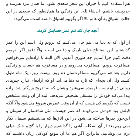
هم استفاده ‌کنیم تا جبران این شعر سعدی بشود. ما همان مرد هنرمند و
خردپیشه باشیم، ان‌شاءالله. این زندگیِ ما همان‌طور که سعدی در این
حالتِ اشتیاقِ به آن عالم بالا اگر بگوییم اشتیاق داشته است. می‌گوید:
آنچه جان کند تنم عمر حسابش کردند
از اول که به دنیا می‌آییم جان می‌کنیم که برویم ولی اسم این را عمر
گذاشتیم. این استنتاجِ خیلی باریک و دقیقی است. والّا دقیق اگر بفهمیم
دقت کنیم چرا آمدیم چه طوری آمدیم. الان البته با اراده‌ایم می‌خواهیم
مسافرت برویم، مسافرت می‌رویم و در مسافرت هم حساب و زندگی
داریم بعد هم می‌گوییم مسافرت‌مان ده روز، بیست روز، یک ماه طول
کشید ولی آن بچه‌ای که تازه به دنیا می‌آید. او که اراده‌ای ندارد چیزهای
روانی در او نیست فهمیده نمی‌شود و همان که به تدریج بزرگتر شد اراده
پیدا می‌کند خودش را مستقل تشخیص می‌دهد. البته از آن وقت مشخص
نیست که بگوییم کی هست که از آن وقت عمرش شروع می‌شود والّا آنکه
قبلش بود خودش نمی‌فهمد که عمر چیست. مثل ساختمان از سیمان و
این‌‌جور چیزها ساخته می‌شود در این اتاق‌ها که می‌نشینیم سیمان بکار
نمی‌بریم بعد از آن اسکلت آهنی را گذاشتیم دیوار را با گچ و خاک خیلی
نرم می‌پوشانیم. بنابراین اگر هم ما آن موقعِ کودکی زبان داشتیم که