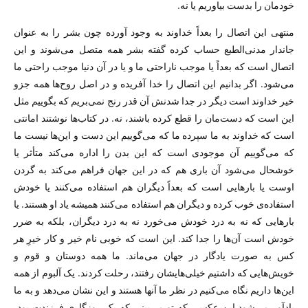
خودمان را بدست بیاوریم یا نه.
منتهی این اتصال را بعداً خداوند به وجود آورده چون بشر را به عنوان
جاندار مدنی‌الطبع حساب کرده گفته بشر همه متصل می‌شوند و این
اتصال است که بعداً یا موجب ناراحتی ما و یا در آن دنیا موجب راحتی ما
می‌شود. اگر بدانیم این اتصال را خدا آفریده و در اصل روح‌ها همه جزو
خیر خداوند است دیگر در جدا شدنش آن قدر رنج نمی‌بریم که بگوییم مثل
این است که دست‌مان را قطع کرده باشند، نه. در کتاب‌ها نوشتند امانتی
است که خداوند به ما سپرده ما که می‌گوییم این دست و این‌ها نیست ما
که می‌گوییم آن موجودی است که این بدن را اداره می‌کند متأثر یا
خوشحال می‌شود آن باری هم که در این جهان فراهم می‌کند به گردن
اوست یا بارهایی است که بعداً دیگران هم استفاده می‌کنند یا خودش
استفاده‌ی خوب کرده و دیگران هم استفاده می‌کنند همیشه یاد او هستند. یا
بارهایی که نه به درد خودش می‌خورد نه به درد دیگران، بلکه به ضرر
خودش است آن‌ها را جدا کند. این است که خوبی نام خیر و کار خیرِ هر
کس به صورت یادگار در جهان می‌ماند. ما همه دوستان و قوم و
خویش‌هایی که داشتیم خیلی‌هایشان رفتند، رحلت کردند. یک آلبوم از همه
این‌ها داریم نگاه می‌کنیم در نظر ما آنها هستند و این نشان می‌دهد و به ما
یادآور می‌شود این عکسی که تو می‌بینی که یک روزگاری فرزندت بود،