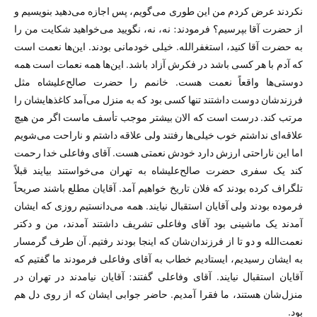
نکردند عرض کردم من این طوری می‌گویم، پس اجازه می‌دهید بنویسیم و
از حضرت آقا بپرسیم؟ فرمودند: نه، نه، نگویید می‌خواهید شکایت من را
به حضرت آقا کنید، استغفرالله. خیلی خودمانی بودند. این‌ها نعمت است
که آدم با هر کسی باشد در فکرش آزاد باشد. این‌ها همه نعمات است همه
دوستی‌ها واقعاً نعمت هست. خانمم را حضرت صالح‌علیشاه مثل
فرزندشان دوست داشتند تنها کسی بود که به منزل می‌آمد کاغذهایشان را
مرتب کند. درست است که الان بیشتر موجب تأسف ماست اگر من هیچ
علاقه‌ای نداشتم خوب خیلی‌ها رفتند ولی علاقه داشتم و ناراحت می‌شویم
اما این ناراحتی ارزش دارد خودش نعمتی هست. آقای وفاعلی خدا رحمت
کند یک سفری حضرت صالح‌علیشاه به تهران می‌خواستند بیایند قبلاً
تلگراف کرده بودند که فلان تاریخ خواهیم آمد. آقایان مطلع باشند صریحاً
فرموده بودند ولی آقایان استقبال نیایند. همه می‌دانستیم روزی که ایشان
آمدند یک ماشینی بود آقای وفاعلی تشریف داشتند آمدند، من و دکتر
نعمت‌الله و دو تا از فرزندان‌شان که اینجا بودند رفتیم. آن طرف گرمسار
به ایشان رسیدیم، ایستادیم خطاب به آقای وفاعلی فرمودند ما گفتیم که
آقایان استقبال نیایند. آقای وفاعلی گفتند: آقایان نیامدند در تهران در
منزل‌شان هستند، ما فقرا آمدیم. حاضر جوابی ایشان که از روی دل هم
بود.