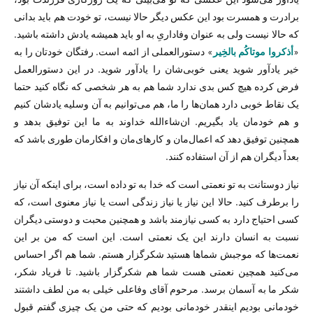
برادرت و همسرت بود این عکس دیگر حالا نیست، تو خودت هم باید بدانی
که حالا نیست ولی به عنوان وفاداریِ به او باید همیشه یادش داشته باشید.
«
أذكروا موتاكُم بالخِير
» دستورالعملی از ائمه است. رفتگان خودتان را به
خیر یادآور شوید یعنی خوبی‌شان را یادآور شوید. در این دستورالعمل
فرض کرده هیچ کس بدی ندارد شما هم به هر شخصی که نگاه کنید حتما
یک نقاط خوبی دارد همان‌ها را ما، هم می‌توانیم به آن وسلیه‌ یادشان کنیم
و هم خودمان یاد بگیریم. ان‌شاءالله خداوند به ما این توفیق بدهد و
همچنین توفیق دهد که اعمال‌مان و کارهای‌مان و افکارمان طوری باشد که
بعداً دیگران هم از آن استفاده کنند.
نیاز دوستانت به تو نعمتی است که خدا به تو داده است، برای اینکه آن نیاز
را برطرف کنید. حالا این نیاز یا نیاز زندگی است یا نیاز معنوی است، که
کسی احتیاج دارد به کسی نیازمند باشد و همچنین محبت و دوستی دیگران
نسبت به انسان دارند این یک نعمتی است. این است که من بر این
نعمت‌ها که موجبش شماها هستید شکرگزار هستم. شما هم اگر احساس
می‌کنید همچین نعمتی هست شما هم شکرگزار باشید. تا فریاد شکر،
شکر ما به آسمان برسد. مرحوم آقای وفاعلی خیلی به من لطف داشتند
خودمانی بودیم اینقدر خودمانی بودیم که حتی من یک چیزی گفتم قبول