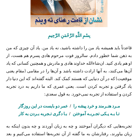
بِسْمِ اللَّهِ الرَّحْمَنِ الرَّحِيمِ
قاعدتاً باید همیشه یاد من را داشته باشید، نه یاد من. یاد آن چیزی که من
به ذهن شما خطور دادم. سالروز فوت مرحوم هادی پسرم هم هست، از
او هم یادی کنید. ان‌شاءالله خداوند هادی و مادرش و همچنین کسانی که یاد
آن‌ها می‌کنند، به آنها ارادت داشته باشد و آن‌ها را در مقامی (مقام یعنی
موقعیت) که در آن دنیایی که هستند کمک کند. البته گفته‌اند که این دنیا دار
یاد گرفتن و تجربه کردن است. یعنی عمری که ما داریم به درد تجربه
کردن و استفاده از تجربه نمی‌خورد. به قول سعدی:
مـرد هنـرمند و خرد پیشه را
/
عمر دو بایست در این روزگار
تـا بـه یـکی تجـربـه آموختن
/
بـا دگری تـجربه بـردن به کار
تجربه‌هایی که دیگران آموختند و چه به زبان آوردند و چه بدون اینکه به
زبان بیاورند، رفتارشان به ما گفته از آن تجربه‌ها استفاده می‌کنیم و بعد