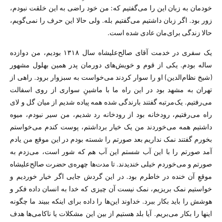
خودمان به زبان این را می‌گفتیم که: من خود راضی به این خلقت نبودم،
زور بود. اگر زبان داشتیم می‌گفتیم بله. ولی حالا این حرف را نمی‌گویم،
حالا زندگی برای‌مان عادی شده است.
یک سفری در خدمت آقای صالح‌علیشاه سال ۱۳۱۸ بودیم، من دوازده
ساله بودم. یکی از قوم و خویش‌های دورمان پدر همین بهلول مشهور
(شیخ نظام‌الدین) او را سوار کردند می‌خواست به سبزوار برود. راهی از
تهران به مشهد بود در این راه ما با ماشینِ سواری از روی اسفالت
می‌رفتیم. یک‌مرتبه گفتند بارندگی شده همه پیاده شدیم از میان گل و لای
راه می‌رفتیم، رودخانه بود از رودخانه رد شدیم، من سیر نبودم، میوه
داشتیم همه می‌خوردند من یک خیار برداشتم، پوست کندم می‌خواستم
بخورم گفتند نمک نداریم بعد صورتم را شسته بودم در این موقع من یادم
آمد صورتم را با این آب شستم این آب هم که شور است، می‌زدم به
صورتم و می‌خوردم خیلی خندیدند. تا مدت‌ها چهره‌ی حضرت صالح‌علیشاه
موقعِ آن خنده در خاطرم بود. در این گردش جایی اگر خیار خوردیم و
خواستیم نمک بریزیم، نمک نیست آن چیزی که خدا به انسان داده فکر و
هوشش را باید بکار ببرد. خداوند این‌ها را داده برای اینکه ببیند ما چگونه
اینها را بکار می‌بریم. آیا بلد هستیم از بین این مشکلات یا ناکامی‌ها هدف