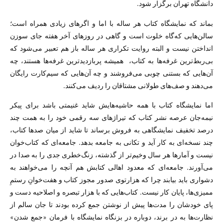
دانشگاه تهران برگزار شود.
بماند که نمایشگاه کتاب هر ساله با اما و اگرهای زیادی همراه است؛
سالن‌هایی که‌گاه خلوت است و گاهی در روزهای آخر هفته جای سوزن
انداختن نیست و البته روایت تکراری هر ساله باز هم تعبیر می‌شود که
بی‌ربط‌ترین غرفه‌ها به کتاب، ‌ همیشه پربازدید‌ترین غرفه‌ها هستند، چه
آن‌هایی که بستنی چوبی می‌فروشند و چه آن‌هایی که سیم‌کارت رایگان
می‌دهند و صف‌های طولانی مشتاقان را ردیف می‌کنند.
اما نمایشگاه کتاب با همه حاشیه‌هایش شاید غنیمتی باشد برای پیکر
نیمه‌جان عرصه نشر کتاب که تیراژهای سه رقمی خود را به همت چند
درصد تخفیف نمایشگاهی به فروش برساند تا شاید از میان صد‌ها کتاب،
چند نسخه‌ای به کار آید و تکانی به جامعه بدهد. جامعه‌ای که کتاب‌خوان
نیست و آمار‌ها هر سال وخیم‌تر از گذشته، زنگ‌خطری جدی را به صدا در
می‌آورند. جامعه‌ای که معدود اهالی کتابش هم آنچه را می‌خواهند به
دشواری باید بیابند چرا که هزارتوی صدور مجوز کتاب و هفت‌خوانِ رستمِ
ممیزی‌ها، پایان کار نیست. کتاب‌هایی که با هزار تبصره و اصلاحیه دست و
پای خودشان را مدت‌ها پیش از نوشتن جمع کرده بودند تا جان سالم از
نظارت‌ها به در برند، دوباره در بزنگاه نمایشگاه با فرمان «جمع شدن»