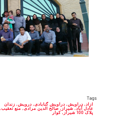
Tags
ازاد
,
دراویش
,
دراویش گنابادی
,
درویش
,
زندان
عادل آباد
,
شیراز
,
صالح الدین مرادی
,
منع تعقیب
,
پلاک 100 شیراز
,
کوار