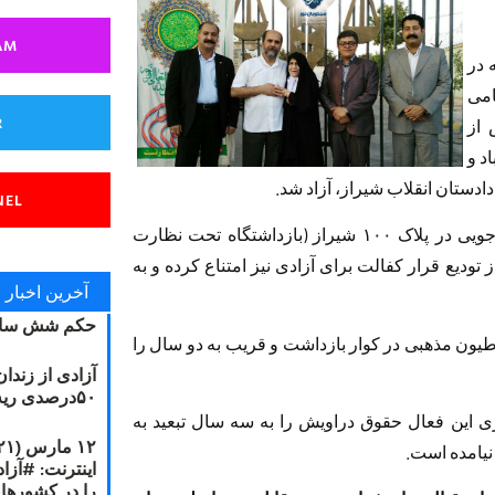
AM
 در
امی
R
 از
د و
ادستان انقلاب شیراز، آزاد شد.
NEL
گفتنی است صالح الدین مرادی پس از ۲۰ روز بازجویی در پلاک ۱۰۰ شیراز (بازداشتگاه تحت نظارت
تودیع قرار کفالت برای آزادی نیز امتناع کرده و به
آخرین اخبار
حکم شش سال
له آفرینی افراطیون مذهبی در کوار بازداشت و قریب به دو سال را
آزادی از زندا
۵۰درصدی ریه مصطفی دانشجو
ری این فعال حقوق دراویش را به سه سال تبعید به
 نیامده است.
را در کشورها