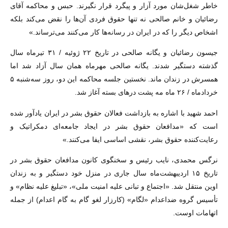
خاطر شغل‌شان مورد آزار و پیگرد قرار نگیرند. حبس و محاکمه آقای
رضائیان و خانم صالحی نه تنها حقوق فردی آن‌ها را نقض می‌کند بلکه
اشخاص دیگر را که در ایران در رسانه‌ها کار می‌کنند می‌ترساند.»
جیسون رضائیان و یگانه صالحی در تاریخ ۲۲ ژوئیه / ۳۱ تیرماه سال
گذشته دستگیر شدند. یگانه صالحی مهرماه همان سال آزاد شد اما
همسرش در زندان ماند. نخستین جلسه محاکمه این دو، روز سه‌شنبه ۵
خردادماه / ۲۶ ماه مه پشت درهای بسته آغاز شد.
احمد شهید با اشاره به بازداشت فعالان حقوق بشر در ایران یادآور شده
است که «مدافعان حقوق بشر در ایجاد جامعه‌ای دمکراتیک و
رعایت‌کننده حقوق بشر، نقشی اساسی ایفا می‌کنند.»
نرگس محمدی، نایب رئیس و سخنگوی کانون مدافعان حقوق بشر در
تاریخ ۱۵ اردیبهشت‌ماه سال جاری در منزل خود دستگیر و به زندان
اوین منتقل شد. «اجتماع و تبانی علیه امنیت ملی»، «تبلیغ علیه نظام» و
تأسیس گروه ضداعدام «لگام» (کارزار لغو گام به گام اعدام) از جمله
اتهامات اوست.