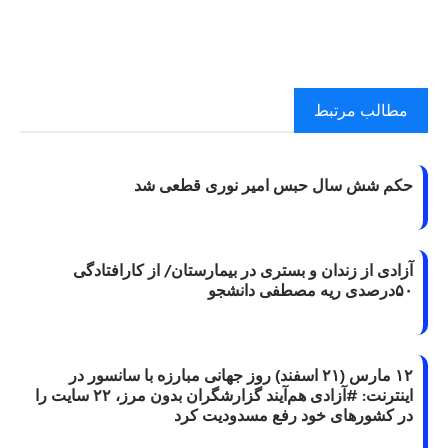
مطالب مرتبط
حکم شش سال حبس امیر نوری قطعی شد
آزادی از زندان و بستری در بیمارستان/ از کارافتادگی
۵۰درصدی ریه مصطفی دانشجو
۱۲ مارس (۲۱ اسفند) روز جهانی مبارزه با سانسور در
اینترنت: #آزادی هم‌آیند گزارشگران‌ بدون مرز، ۲۲ سایت را
در کشورهای خود رفع مسدودیت کرد