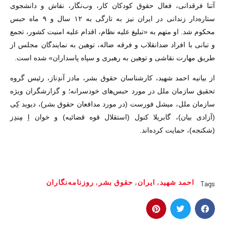
آتنا فرقدانی، فعال حقوق کودکان کار، وب‌نگار، نقاش و دانشجوی
ستاره‌دار زندانی در ایران نیز به تازگی به ۱۲ سال و ۹ ماه حبس
محکوم شد. او متهم به «تبلیغ علیه نظام، اقدام علیه امنیت کشور، تجمع
و تبانی با افراد ضدانقلاب و فرقه ضاله، توهین به نمایندگان مجلس از
طریق مهارت نقاشی و توهین به رهبری و سپاه پاسداران» شده است.
از بیانیه احمد شهید، کارشناسان حقوق بشر، مادز آندِناز، رئیس گروه
تحقیق سازمان ملل در مورد حبس‌های خودسرانه؛ و گزارشگران ویژه
سازمان ملل، میشل فورست (در مورد مدافعان حقوق بشر)، دیوید کِی
(آزادی بیان)، گابریلا کنول (استقلال قوه قضائیه) و خوان اِ مِندِز
(شکنجه)، حمایت کرده‌اند.
احمد شهید
,
ایران
,
حقوق بشر
,
روزنامه‌نگاران
Tags