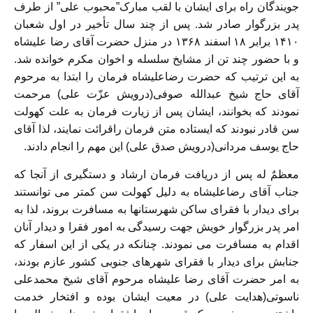
جویندگان راه برای ایشان با لقب مبارک”محبوب علی” از طرف
پدر بزرگوار صادر شد. پس از چند سال تأخیر در اول شعبان
۱۴۱۰ برابر ۱۸ اسفند ۱۳۶۸ در منزل حضرت آقای رضا علیشاه
و با حضور چند تن از مشایخ سلسله و اخوان مکرم خوانده شد.
به این ترتیب که حضرت رضاعلیشاه فرمان را ابتدا به مرحوم
آقای حاج شیخ عبدالله صوفی(درویش عزّت علی) مرحمت
نمودند که بخوانند، ایشان پس از زیارت فرمان به علت کهولت
سن قادر نبودند که ایستاده متن فرمان راقرائت نمایند، لذا آقای
حاج یوسف مردانی(درویش صدق علی) این مهم را انجام دادند.
معظمٌ له پس از دریافت فرمان ارشاد و دستگیری از آنجا که
جناب آقای رضاعلیشاه به دلیل کهولت سن کمتر می توانستند
برای دیدار با فقرای ساکن شهرستانها به مسافرت بروند، لذا به
امر پدر بزرگوار خویش جهت رسیدگی به امور فقرا و دیدار آنان
اقدام به مسافرت می نمودند. چنانکه در یکی از این اسفار که
جنابش برای دیدار با فقرای شهرهای جنوبی کشور عازم بودند،
به امر حضرت آقای رضا علیشاه مرحوم آقای شیخ محمدعلی
ناسوتی(هدایت علی) در معیت ایشان بوده و افتخار خدمت