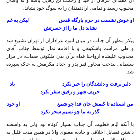
آن مقتدای عرفان از قید و زحمت تن رهایی یافته و به وصال
محبوب رسید و تمامی ارادتمندان را به سوگ خود نشاند.
او خوش نشست در حرم بارگاه قدس لیکن به غم
نشاند دل ما را از حسرتش
پیکر مطهر آن جناب در میان انبوه عزاداران از تهران تشییع شد
و طی مراسم باشکوهی و با اقامه نماز توسط جناب آقای
مجذوب علیشاه ارواحنا فداه برآن بدن ملکوتی صفات، در مزار
سلطانی بیدخت مجاور قبر پدر و اجداد مکرمش به خاک سپرده
شد.
دلبر برفت و دلشدگان را خبر نکرد یاد
حریف شهر و رفیق سفر نکرد
من ایستاده تا کنمش جان فدا چو شمع او خود
گذر به ما چو نسیم سحر نکرد
با آنکه ایّام قطبیت آن جناب بسیار کوتاه بود ولی به واسطه
داشتن فضایل اخلاقی و جاذبه معنوی والا در همین مدت قلیل به
مصداق: الاسماء تنزل من السماء ، محبوب دلهای دوست و