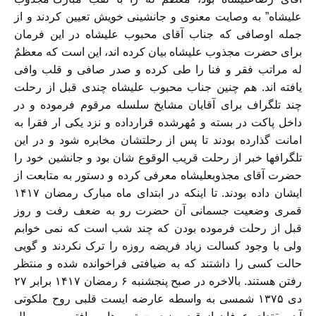
علیشاه” به وصایت معنوی و جانشینی خویش تعیین کردند و از
جمله اوصافی که جناب آقای محبوب علیشاه در این فرمان
برای حضرت مجذوب علیشاه بیان کرده اند، این است که معظمٌ
له مراتب فقر و فنا را طی کرده و صدر صافی و قلب وافی
یافته اند. هم چنین جناب محبوب علیشاه چندی قبل از رحلت
چند تلگراف برای آقایان مشایخ سلسله مرقوم فرموده و در
داخل پاکت در بسته و مُهرشده قرارداده و نزد یکی ار فقرا به
امانت گذارده بودند تا پس از رحلتشان مخابره شود و در این
تلگرافها خبر از رحلت قریب الوقوع شان بود و جانشین خود را
حضرت آقای مجذوبعلیشاه معرفی کرده و دستور به متابعت از
ایشان داده بودند. تا اینکه در ابتدای ماه مبارک رمضان ۱۴۱۷
قمری وضعیت جسمانی آن حضرت رو به ضعف رفت و روز
قبل از رحلت فرموده بودن که چند شب است که نمی خوابم
ولی با وجود کسالت زیاد فریضه روزه را ترک نکردند و گویی
حالت کسی را داشتند که به ضیافتی فراخوانده شده و منتظر
رفتن هستند. بالاخره در صبح پنجشنبه ۶ رمضان ۱۴۱۷ برابر ۲۷
دی ۱۳۷۵ شمسی به واسطه عارضه ایست قلبی روح ملکوتی