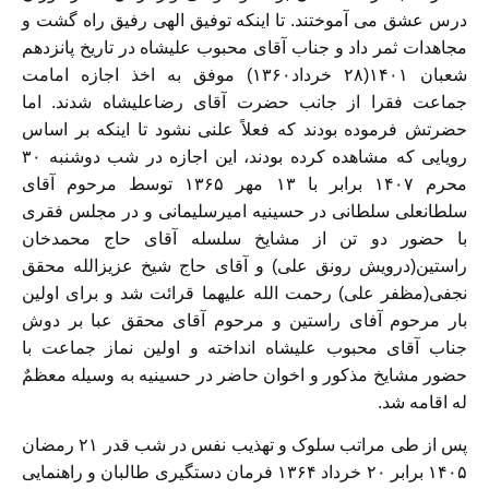
درس عشق می آموختند. تا اینکه توفیق الهی رفیق راه گشت و
مجاهدات ثمر داد و جناب آقای محبوب علیشاه در تاریخ پانزدهم
شعبان ۱۴۰۱(۲۸ خرداد۱۳۶۰) موفق به اخذ اجازه امامت
جماعت فقرا از جانب حضرت آقای رضاعلیشاه شدند. اما
حضرتش فرموده بودند که فعلاً علنی نشود تا اینکه بر اساس
رویایی که مشاهده کرده بودند، این اجازه در شب دوشنبه ۳۰
محرم ۱۴۰۷ برابر با ۱۳ مهر ۱۳۶۵ توسط مرحوم آقای
سلطانعلی سلطانی در حسینیه امیرسلیمانی و در مجلس فقری
با حضور دو تن از مشایخ سلسله آقای حاج محمدخان
راستین(درویش رونق علی) و آقای حاج شیخ عزیزالله محقق
نجفی(مظفر علی) رحمت الله علیهما قرائت شد و برای اولین
بار مرحوم آفای راستین و مرحوم آقای محقق عبا بر دوش
جناب آقای محبوب علیشاه انداخته و اولین نماز جماعت با
حضور مشایخ مذکور و اخوان حاضر در حسینیه به وسیله معظمٌ
له اقامه شد.
پس از طی مراتب سلوک و تهذیب نفس در شب قدر ۲۱ رمضان
۱۴۰۵ برابر ۲۰ خرداد ۱۳۶۴ فرمان دستگیری طالبان و راهنمایی