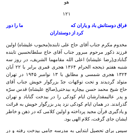
هو
۱۲۱
فراق دوستانش باد و یاران که ما را دور
کرد از دوستداران
مخدوم مکرم جناب آقای حاج علی تابنده(محبوب علیشاه) اولین
فرزند ذکور مرحوم مبرور جناب آقای حاج سلطانحسین تابنده
گنابادی(رضا علیشاه) اعلی الله مقامهما الشریف، در روز سه
شنبه هفتم ذیحجه الحرام ۱۳۶۴ هجری قمری برابر با ۲۲ آبان
۱۳۲۴ هجری شمسی و مطابق با ۱۳ نوامبر ۱۹۴۵ در تهران
متولد گردیدند و تحت توجّهات جدّ بزرگوار خویش جناب آقای
حاج شیخ محمد حسن بیچاره بیدختی(صالح علیشاه) قدس سرّه
و پدر عالیمقدارشان ایام کودکی را در بیدخت گناباد و تهران
گذراندند. در همان ایام کودکی نزد پدر بزرگوار خویش به قرائت
و یادگیری قرآن مجید پرداخته و اولین کلامی که در ذهن و خاطر
ایشان جای گرفت، کلام الهی بود.
سپس برای تحصیل ابتدایی به مدرسه جامی بیدخت رفته و در