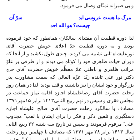
و بی صبرانه تمنّای وصال می فرمود.
مرگ ما هست عروسی ابد سرّ آن
چیست؟ هو الله احد
لذا دوره قطبیت آن مقتدای سالکان- همانطور که خود فرموده
بودند و به دوره قطبیت جدّ اعلای خویش حضرت آقای
نورعلیشاه ثانی تشبیه می کردند- چندی طول نکشید و از آنجا که
دوران حیات ظاهری خود را کوتاه می دیدند و از طرفی بر علوّ
مراتب ظاهری و باطنی عمّ معظّم خویش حضرت آقای حاج
دکتر نور علی تابنده زیّد عزّه العالی که سمت مشاورت پدر
بزرگوار و خود ایشان را نیز داشتند، واقف بودند. لذا در همان روز
رحلت حضرت آقای رضاعلیشاه اجازه اقامه نماز جماعت در
مجلس فقری و سپس در نهم ربیع الثانی۱۴۱۳ برابر ۱۵مهر۱۳۷۱
مصادف با سالگرد رحلت حضرت آقای صالح علیشاه اجازه
دستگیری و تلقین ذکر و فکر را برای ایشان با لقب” مجذوب
علی” مرفوم فرمودند و سپس در تاریخ سه شنبه ۲۲ ربیع الثانی
سال ۱۴۱۳ برابر ۲۸ مهر ۱۳۷۱ که مصادف با چهلمین روز رحلت
آقای رضاعلیشاه بود، معظمٌ له را با لقب مبارک”مجذوب