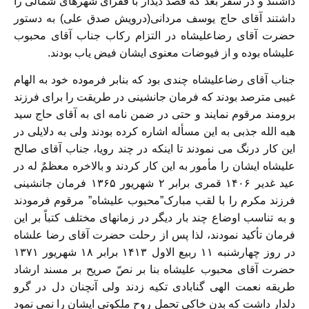
داشتند و در سفر بعد که قصد دیدار با فقرای شهرهای شمالی را
داشتند آقای حاج یوسف مردانی(درویش صدق علی) به دستور
حضرت آقای رضاعلیشاه در التزام رکاب جناب آقای محبوب
علیشاه بوده و از فیوضات معنوی ایشان فیض یاب بودند.
جناب آقای رضاعلیشاه چندی بود که بنابر فرموده خود به الهام
غیبی مترصد بودند که فرمان جانشینی در طریقت را برای فرزند
برومند مرقوم نمایند و حتی در ضمن نامه ای به آقای حاج سید
هبه الله جذبی به این مسأله اشاره کرده بودند ولی به دلایلی در
این کار درنگ می نمودند تا اینکه در چند رویا، جناب آقای صالح
علیشاه ایشان را مأمور به این کار کردند و بالاخره معظمٌ له در
عید غدیر ۱۴۰۶ قمری برابر ۲ شهریور ۱۳۶۵ فرمان جانشینی
فرزند مکرم را با لقب مبارک”محبوب علیشاه” مرقوم فرمودند
و به تناسب اوضاع چند بار دیگر در زمانهای مختلف کتباً بر این
فرمان تأکید نمودند، لذا پس از رحلت حضرت آقای رضا علشاه
در روز چهارشنبه ۱۱ ربیع الاول ۱۴۱۳ برابر ۱۸ شهریور ۱۳۷۱
حضرت آقای محبوب علیشاه بنا بر نصّ صریح بر مسند ارشاد
طریقه نعمت الهی گنابادی تکیه زدند ولی آنچنان دل در گرو
دلدار داشت که بدن خاکی تحمل روح ملکوتی ایشان را نمی نمود