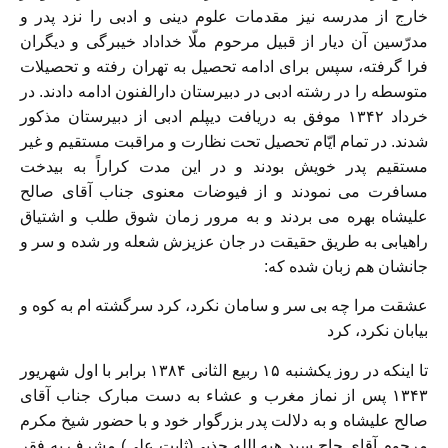
خارج از مدرسه نیز مقدمات علوم دینی و ادبی را نزد پدر و
مدرّسین آن دیار از قبیل مرحوم ملّا خداداد خیبرگی و دیگران
فرا گرفته، سپس برای ادامه تحصیل به تهران رفته و تحصیلات
متوسطه را در رشته ادبی در دبیرستان دارالفنون ادامه دادند. در
خرداد ۱۳۴۲ موفق به دریافت دیپلم ادبی از دبیرستان مذکور
شدند. در تمام ایّام تحصیل تحت نظارت و مراقبت مستقیم و غیر
مستقیم پدر خویش بودند و در این مدت کراراً به بیدخت
مسافرت می نمودند و از فیوضات معنوی جناب آقای صالح
علیشاه بهره می بردند و به مرور زمان شوق طلب و اشتیاق
راهیابی به طریق حقیقت در جان عزیزش شعله ور شده و سر و
جانشان هم زبان شده که:
عشقت مرا چه بی سر و سامان نکرد، کرد سرگشته ام به کوه و
بیابان نکرد، کرد
تا اینکه در روز یکشنبه ۱۵ ربیع الثانی ۱۳۸۴ برابر با اول شهریور
۱۳۴۳ پس از نماز مغرب و عشاء به دست مبارک جناب آقای
صالح علیشاه و به دلالت پدر بزرگوار خود و با حضور شیخ مکرم
مرحوم آقای حاج سید هبه الله جذبی(ثابت علی) مشرف به فقر