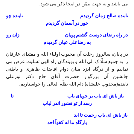
می باشد و به جهت تیمّن در اینجا ذکر می شود:
تابنده صالح زمان گردیدم تابنده چو
خور در آسمان گردیدم
در راه رضای دوست گشتم پویان زان رو
به رضاعلی عیان گردیدم
در پایان، سالروز رحلت آن محبوب اولیاء الله و مقتدای عارفان
را به جمیع سلّا ک الی الله و پویندگان راه الهی تسلیت عرض می
نماییم و از درگاه ایزد منان دوام افاضات ظاهری و باطنی
جانشین آن بزرگوار حضرت آقای حاج دکتر نورعلی
تابنده(مجذوب علیشاه)ادام الله ظلّه العالی را خواستاریم.
باز باش ای باب بر جویای باب تا
رسد از تو قشور اندر لباب
باز باش ای باب رحمت تا ابد
بارگاه ما له کفواً احد