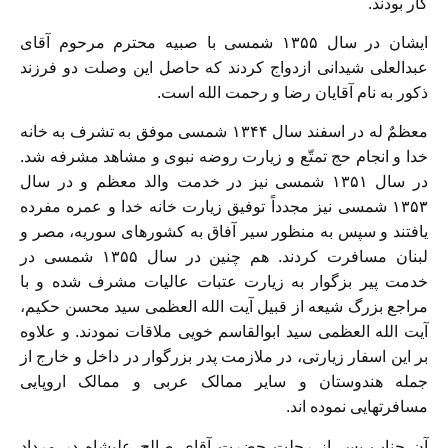
کار بودند.
ایشان در سال ۱۳۵۵ شمسی با صبیه محترم مرحوم آقای
عبدالعلی شیدانی ازدواج کردند که حاصل این وصلت دو فرزند
ذکور به نام آقایان رضا و رحمت الله است.
معظمٌ له در اسفند سال ۱۳۴۴ شمسی موفق به تشرف به خانه
خدا و انجام حج تمتّع و زیارت روضه نبوی و مشاهد مشرفه شد.
در سال ۱۳۵۱ شمسی نیز در خدمت والد معظم و در سال
۱۳۵۳ شمسی نیز مجدداً توفیق زیارت خانه خدا و عمره مفرده
یافتند و سپس به منظور سیر آفاق به کشورهای سوریه، مصر و
لبنان مسافرت کردند. هم چنین در سال ۱۳۵۵ شمسی در
خدمت پیر بزگوار به زیارت عتبات عالیات مشرف شده و با
مراجع بزرگ شیعه از قبیل آیت الله العظمی سید محسن حکیم،
آیت الله العظمی سید ابوالقاسم خویی ملاقات نمودند. و علاوه
بر این اسفار زیارتی، در ملازمت پدر بزرگوار در داخل و خارج از
جمله هندوستان و سایر ممالک عربی و ممالک اروپایی
مسافرتهایی نموده اند.
آن جناب پس از رحلت حضرت آقای صالح علیشاه در مرداد