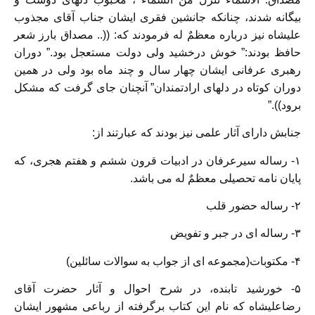
بیگانه شدند، چنانکه جانشین فقری ایشان جناب آقای مجذوب
علیشاه نیز درباره معظمٌ له فرمودند که: ((.. مصداق بارز شعر
حافظ بودند:” خوش درخشید ولی دولت مستعجل بود.” دوران
رهبری عرفانی ایشان چهار سال و چند ماه بود ولی در همین
دوران کوتاه در دلهای ارادتمندان” آنچنان جای گرفت که مشکل
برود)).”
جنابش دارای آثار علمی نیز بودند که عبارتند از:
۱- رساله سیرعرفان در ادبیات قرون ششم و هفتم هجری، که
پایان نامه تحصیلی معظمٌ له می باشد.
۲- رساله حضور قلب
۳- رساله ای در جبر و تفویض
۴- مکتوبات(مجموعه ای از جواب به سوالات سائلین)
۵- خورشید تابنده، در شرح احوال و آثار حضرت آقای
رضاعلیشاه که نام این کتاب برگرفته از رباعی مشهور ایشان