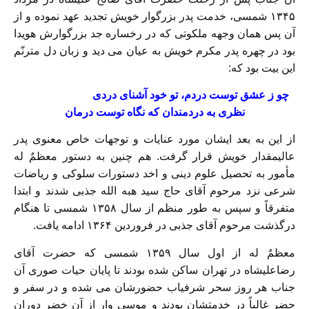
۱۳۴۵ شمسی، خدمت پدر بزرگوار خویش تجدید عهد نموده و از
آن پس همان وجهه ملکوتی که در رخساره جد بزرگوارش هویدا
بود در چهره پدر مکرم خویش به عیان می دید و زبان دل مترنّم
این بیت بود که:
چو ز عشق توست دردم، تو خود آشنای دردی
نظری به دردمندان که نگاه توست درمان
از این به بعد ایشان مورد عنایات و توجهات خاص معنوی پدر
عالیمقدار خویش قرار گرفت. هم چنین به دستور معظمٌ له
مأمور به تحصیل علوم دینی و اخد دستورات سلوکی و ریاضات
شرعی نزد مرحوم آقای حاج سید هبه الله جذبی شدند و ابتدا
متفرقاً و سپس به طور منظم از سال ۱۳۵۸ شمسی تا هنگام
درگذشت مرحوم آقای جذبی در فروردین ۱۳۶۴ ادامه یافت.
معظمٌ له از اول سال ۱۳۵۹ شمسی که حضرت آقای
رضاعلیشاه در تهران ساکن شده بودند تا پایان حیات صوری آن
جناب هر روز سحر شرفیاب حضورشان می شده و در سفر و
حضر غالباً در خدمتشان بودند و موسی وار از آن خضر دوران