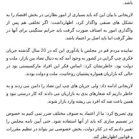
باشد.
لاریجانی با بیان این که باید بسیاری از امور نظارتی در بخش اقتصاد را به
تشکل های صنفی واگذار کرد، اظهارداشت: اگر تخلفی هم پس از
واگذاری امور به اصناف صورت گرفت باید جرایم سنگینی برای آنها در
نظر گرفت اما باید اصل بر اعتماد باشد.
نماینده مردم قم در مجلس با یادآوری این که در 20 سال گذشته جریان
فکری چپ گرایی در کشور به وجود آمد که به دنبال تضاد بین بازار، ملت و
دولت بود، خاطرنشان کرد: اساس فکر این افراد مارکسیستی بود در
حالی که بازاریان همواره پشتیبان روحانیت، ملت و دولت بودند.
لاریجانی ادامه داد: ولی جریان های چپ این تضاد را دامن می زدند و به
خاطر داریم که شعارهای بدی به بازاریان می دادند که کار درستی نبود و
همین باعث شد که افرد بی ریشه وارد بازار شوند.
وی تصریح کرد: ما از اعتماد به صنوف مختلف ضرر نمی کنیم به خصوص
در تصمیم سازی که باید از آنها استفاده شود. حتی آیین نامه مجلس را
تغییر دادیم که در کنار دولت، بخش خصوصی نیز بتواند در تنظیم مقررات
و قوانین اظهارنظر کند.