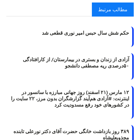
مطالب مرتبط
حکم شش سال حبس امیر نوری قطعی شد
آزادی از زندان و بستری در بیمارستان/ از کارافتادگی
۵۰درصدی ریه مصطفی دانشجو
۱۲ مارس (۲۱ اسفند) روز جهانی مبارزه با سانسور در
اینترنت: #آزادی هم‌آیند گزارشگران‌ بدون مرز، ۲۲ سایت را
در کشورهای خود رفع مسدودیت کرد
۳۸۹ روز بازداشت خانگی حضرت آقای دکتر نورعلی تابنده
مجذوبعلیشاه