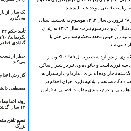
یک سال از با
می‌گذرد
در پى تهاجم نیروهاى امنیتى به بند ٣۵٠ زندان اوین در ٢٨ فروردین سال ١٣٩٣ موسوم به پنجشنبه سیاه،
مجددا پرونده جدیدى علیه آقاى ایازى گشوده شد و به دنبال آن وى در سوم تیرماه سال ١٣٩٣ به زندان
ت
 به نود روز حبس مجدد محکوم شد ولی حتی با
گنابادی قطعی
آزاد می شد.
خطر از دست دا
ممانعت از آزادی آقای ایازى در حالی انجام می شود که وی از بدو بازداشت در سال ١٣٨٩ تاکنون از
می‌کند
سه فرزند است و خانواده وى نیز در شیراز ساکن
ه ناچار بوده اند براى دیدار با وى از شیراز به
گزارش اعدام ۲۰۱۸: قصاص و بخش
م دادگاه صالحه و ابلاغیه دایره اجراى احکام در
مصطفی دانشج
اها مبنى بر عدم پایبندى مقامات قضایى به قوانین
۱۴ سال گذشته
قطع تلفن هفت
بزرگ