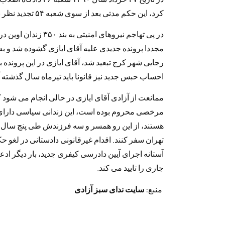
کرد، این حکم مدتى بعد از سوى شعبه ۵۴ تجدید نظر به ریاست قاضى موحد عینا تایید شد.
رجایى شهر کرج تبعید شد، آقای ایازی در این پرونده
احساب حبس جدید نیز قانونا باید تیرماه سال گذشته 
مرخصى محروم بوده است، این زندانی سیاسی داراى 
هستند، از این رو همسر و سه فرزندش طى پنج سال گذشت
تهران سفر کنند. اقدام غیرقانونى دادستانى در لغو حک
آستانه اجراى آیین دادرسى کیفرى جدید، بار دیگر ادع
جارى را تایید مى کند.
منبع:
سایت ندای سبز آزادی