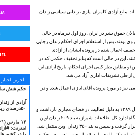
ت مانع آزادی کامران ایازی، زندانی سیاسی زندان
AM
ان حقوق بشر در ایران، روز اول تیرماه در حالی
R
ی وی بودند، پس از استعلام اجرای احکام زندان رجایی
خفیف اعمال شده در پرونده ایشان، از آزادی
NEL
نند، این در حالی است که بنابر تخفیف حکمی که در
 حبس) و مطابق نظر کتبی اجرای احکام، تاریخ آزادی این
آخرین اخبار
جدید مجازات اسلامی نیز در مورد پرونده آقای ایازی اعمال شده و در
حکم شش سال
آزادی از زندا
۵۰درصدی ریه مصطفی دانشجو
دکتر کامران ایازى دندانپزشک، در سوم بهمن ماه سال ١٣٨٩ به دلیل فعالیت در فضاى مجازى بازداشت و
پس از ٨ روز بازجویى توأم با ضرب و شتم در بازداشتگاه اداره کل اطلاعات شیراز به بند ٢٠٩ زندان اوین
منتقل و به مدت سه ماه نیز در تهران تحت بازجویى قرار گرفت و سپس به بند ٣۵٠ زندان اوین منتقل شد.
را در کشورها
در تاریخ ٢٧ خرداد سال ١٣٩٠ شعبه ٢۶ دادگاه انقلاب تهران دکتر ایازى را به ٩ سال حبس تعزیرى محکوم