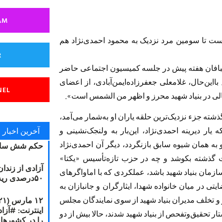
AM
 ٣٠ هزار سند آماده است تا سومین مرد نزدیک به محمود احمدی‌نژاد هم
R
یبافان هفته پیش در جلسه کمیسیون اجتماعی حاضر
بااین‌حال، غلامعلی جعفرزاده‌ایمن‌آبادی، از اعضای
NEL
لی در بنیاد شهید محرز و اظهر من الشمس است».
ته جزء نزدیک‌ترین حلقه یاران او به‌شمار می‌آمد،
آخرین اخبار
یار دیرینه احمدی‌نژاد، این‌بار به ولنجک‌نشینی و
و به همان شیوه سابق بازنگردد، دیگر آن احمدی‌نژاد
حکم شش سال
ت گذشته بکوشد و چه در حزب تازه‌تأسیس «یکتا»
آزادی از زندا
ازمان بنیاد شهید باشد، عملکردی که با اماواگرهای
۵۰درصدی ریه مصطفی دانشجو
ی در میان خانواده شهدا، ایثارگران و جانبازان به
 و تخلف مدیران بنیاد شهید از سوی نمایندگان مجلس
 جایی رسید که ٩٠ نماینده خواستار تحقیق‌وتفحص از بنیاد شهید شدند، حالا بیش از دو
را در کشورها