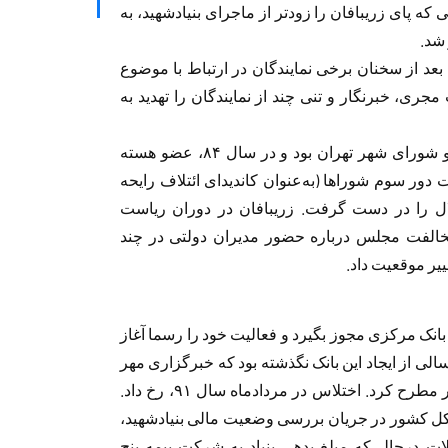
که پای زریبافان را زودتر از ماجرای بنیادشهید، به
 شد.
بعد از سخنان برخی نمایندگان در ارتباط با موضوع
جری، خبرنگار و تنی چند از نمایندگان را تهدید به
او پیش از ریاست‌جمهوری محمود احمدی‌نژاد، عضو شورای شهر تهران بود و در سال ٨۴، عضو هسته
دور سوم شوراها (به‌عنوان کاندیدای ائتلاف رایحه
ال را در دست گرفت. زریبافان در دوران ریاست
ا مخالفت مجلس درباره حضور مدیران دولتی در چند
یر موقعیت داد.
ی» توانست از بانک مرکزی مجوز بگیرد و فعالیت خود را رسما آغاز
 سالی از ایجاد این بانک نگذشته بود که خبرگزاری مهر
موضوع اختلاس در بنیادشهید را در رسانه‌های کشور مطرح کرد. اختلاس در مردادماه سال ٩١، رخ داد.
 کل کشور در جریان بررسی وضعیت مالی بنیادشهید،
ت درحالی‌که مبلغ بدهی بنیاد به شرکت بیمه پنج