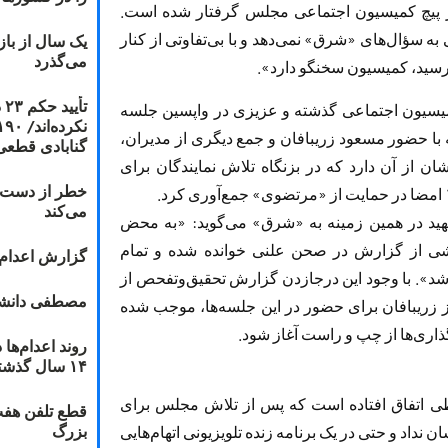
 در پیچ کمیسیون اجتماعی مجلس گرفتار شده است.
 سؤال‌های «شرق» نمی‌دهد و با بی‌تفاوتی از کنار
یک سال از با
می‌گذرد
رسید، کمیسیون سخنگو دارد».
ت
 کمیسیون اجتماعی گذشته و عزیزی در واپسین جلسه
 با حضور مسعود زریبافان و جمع دیگری از مدیران،
گنابادی قطعی
شان از آن دارد که در بزنگاه تلاش نمایندگان برای
خطر از دست دا
می‌کند
شهید در همین زمینه به «شرق» می‌گوید: «به محض
شی از گزارش در صحن علنی خوانده شده و تمام
گزارش اعدام ۲۰۱۸: قصاص و بخش
شد». با وجود این درجازدن گزارش تحقیق‌وتفحص از
مصطفی دانشج
ز زریبافان برای حضور در این جلسه‌ها، موجب شده
اری‌ها از چپ و راست آغاز شود.
۱۴ سال گذشته
یطی اتفاق افتاده است که پس از تلاش مجلس برای
قطع تلفن هفت
بزرگ
داد و حتی در یک برنامه زنده تلویزیونی اتهام‌هایی