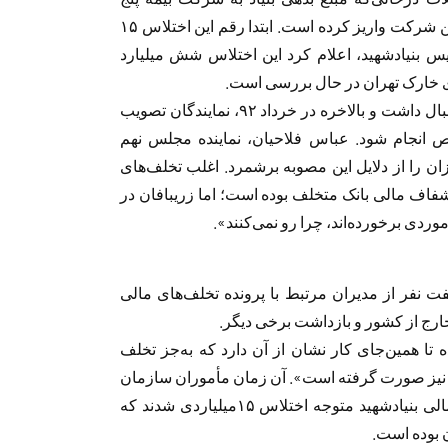
میلیارد تومان بود، مبلغ ۹ میلیارد تومان به حساب این شرکت واریز کرده است. ابتدا رقم این اختلاس ١۵
یس بنیادشهید، اعلام کرد این اختلاس شش میلیارد
رای خارک تهران در حال بررسی است.
انتشار این خبر، موجی از شکایت‌های مردمی را به‌دنبال داشت و بالاخره در خرداد ٩٢، نمایندگان تصویب
فحص انجام شود. عباس فلاحیان، نماینده مجلس نهم
ان را از دلایل این مصوبه برشمرد. اغلب تخلف‌های
فاف مالی بانک متخلف بوده است؛ اما زریبافان در
وردی برخورده‌اند، چرا‌ رو نمی‌کنند».
‌نفر از مدیران مرتبط با پرونده تخلف‏‌های مالی
 خارج از کشور و بازداشت برخی دیگر.
تا همین‌جای کار نشان از آن دارد که به‌جز تخلف
یگری نیز صورت گرفته است». آن زمان مأموران سازمان
بازرسی کل کشور به هنگام تجسس خود در امور مالی بنیادشهید متوجه اختلاس ١۵میلیاردی شدند که
ن بوده است.