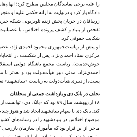
را علیه برخی نمایندگان مجلس مطرح کرد؛ اتهام‌هایی 
دادگاه باز کرد و درنهایت به ارائه حکمی علیه او منجر
زریبافان در جریان پخش زنده تلویزیونی شبکه خبر، 
تفحص از بنیاد و کشف پرونده اختلاس، با عصبانیت م
شکایت حقوقی کرد.
مرکزی ستاد احمدی‌نژاد. پس از شکست در انتخابات 
‌خوش‌‌خدمت)، ریاست مجمع باشگاه دولتی استقل
احمدی‌نژاد، مدتی دبیر هیأت‌دولت بود و بعدتر ب
پست، از دبیری هیأت‌دولت به ریاست «بنیادشهید» تغی
تخلف در بانک دی و بازداشت جمعی از متخلفان
١٨ اردیبهشت‌ سال ٨٩ بود که «بانک د
کند. بانک دی با سهام بنیادشهید ایجاد شد و هنوز چند
ماجرا از این قرار بود که مأموران سازمان بازرسی
متوجه شدند یکی از مسئولان باسابقه بخش تسهیلا