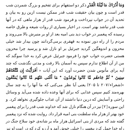
وَمَا أَدْرَ‌اكَ مَا لَيْلَةُ الْقَدْرِ‌
ذکر دو استفهام برای تفخیم و بزرگ شمردن شب
قدر است و چون بیان حقیقت شب قدر ممکن نیست ازین‌ رو به بیان و
تحدید آن در جواب نپرداخت و فرمود شب قدر از هزار ماهی که در آنها
شب قدر نباشد بهتر است. در اخبار بسیاری از روات شیعه و طرق خاصه
رسیده که پیغمبر در خواب دید بنی امیه بعد از او بر منبرش بالا می‌روند و
مردم را از راه دور نموده به قهقری برمی‌گردانند چون بیدار شد خیلی
محزون و اندوهگین گردید جبرئیل بر او نازل شد و پرسید چرا محزون
هستی حضرت خواب خود را فرمود جبرئیل عرض کرد به خدا سوگند که
من از آن اطلاع ندارم سپس به آسمان بالا رفت و مدتی نگذشت که چند
آیه برای مأنوس شدن حضرت آورد که این آیات « أَ
فَرَأَيْتَ إِن مَّتَّعْنَاهُمْ
سِنِينَ * ثُمَّ جَاءهُم مَّا كَانُوا يُوعَدُونَ * مَا أَغْنَى عَنْهُم مَّا كَانُوا يُمَتَّعُونَ
»(شعراء/۲۰۷ تا ۲۰۵) یعنی آیا نظر می‌کنی که ما آنها را به چند سال
بهره‌مند کنیم سپس عذابی که برای آنها وعده داده شده می‌آید و وسائل
راحتی و آسایش که درین دنیا داشتند از آن عذاب جلوگیری نخواهد کرد. و
این سوره [۲] نیز در آن هنگام نازل شد که خداوند شب قدر را برای پیغمبر
خود بهتر از هزار ماه سلطنت بنی امیه قرار داد. روایت شده که نزد پیغمبر
گفته شد که مردی از بنی اسرائیل هزار ماه بر شانه‌ی خود سلاح جنگ در
راه خدا حمل کرد پیغمبر را خیلی خوش آمد و آرزو کرد که در امت او نیز