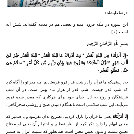
«رضاعلیشاه»
این سوره در مکه فرود آمده و بعضی هم در مدینه گفته‌اند. شش آیه
است. [۱]
بِسمِ اللَّهِ الرَّحْمَنِ الرَّحِیم
«إِنَّا أَنزَلْنَاهُ فِي لَيْلَةِ الْقَدْرِ‌ * وَمَا أَدْرَ‌اكَ مَا لَيْلَةُ الْقَدْرِ‌ * لَيْلَةُ الْقَدْرِ‌ خَيْرٌ‌ مِّنْ
أَلْفِ شَهْرٍ‌ *تَنَزَّلُ الْمَلَائِكَةُ وَالرُّ‌وحُ فِيهَا بِإِذْنِ رَ‌بِّهِم مِّن كُلِّ أَمْرٍ‌ * سَلَامٌ هِيَ
حَتَّىٰ مَطْلَعِ الْفَجْرِ‌»
به‌درستی‌که ما قرآن را در شب قدر فرو فرستادیم. چه چیز تو را آگاه کرد
که شب قدر چیست. شب قدر از هزار ماه بهتر است، در آن شب
فرشتگان و روح به اذن خدای خود برای هرکاری که مقدر شده فرود
می‌آیند. این شب سلامتی است تا هنگام دمیدن صبح و روشنی سحرگاهی.
إِنَّا أَنزَلْنَاهُ
یعنی ما قرآن را نازل کردیم، تصریح بدان نفرمود و با ضمیر که
معنی ابهام را دارد ذکر کرد از نظر تعظیم و احترام آن یعنی او محتاج
تعیین نیست و بدون تعیین معین است همانطور که نسبت انزال به ضمیر