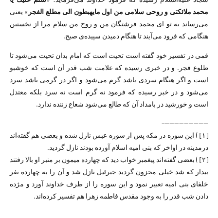
محمد ملائكتی و روحی سلامی من اول مايهبطون الی مطلع الفجر
» یعنی
می‌رساند به تو ای محمد فرشتگان من و روح من سلام مرا از نخستین
هنگامی که فرود می‌آیند تا هنگام دمیدن سپیده‌ی صبح.
قمی در تفسیر خود گفته است تحیت است که امام بدان تحیت می‌شود تا
طلوع فجر. و در خبری رسیده که علامت شب قدر آن است که خوشبو
است و اگر هنگام سردی باشد گرم می‌شود و اگر در گرمی باشد سرد
می‌شود و در خبر رسیده که فرمود نه گرم است نه سرد بلکه معتدل
است و خورشید در بامداد آن که طالع می‌شود شعاع زننده ندارد.
—————————–
[۱] ) این سوره در مکه پس از سوره عبس نازل شده و بعضی هم گفته‌اند
درمدینه در اواخر که بنی امیه اسلام آورده بودند نازل گردید.
[۲] ) بعضی گفته‌اند پیغمبر خواب دید که چهارده میمون بر منبر او بالا رفتند
بیدار که شد خیلی محزون گردید جبرئیل نازل شد و آن را به چهارده نفر
خلفای بنی امیه تعبیر نمود و این سوره را از طرف خداوند آورد و مژده
دادن شب قدر را به وجود مقدس فاطمه زهرا هم تفسیر کرده‌اند.