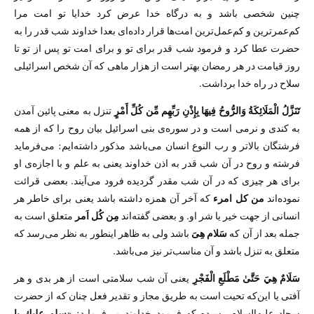
چنین شخصی باشد و به درگاه خدا عرض کرد خدایا تو امت مرا
کم‌عمرترین و کم‌عمل‌ترین امت‌ها قرار داده‌ای بعدا خداوند شب قدر را به
حضرت عطا کرد و فرمود شب قدر برای تو و برای امت تو پس از تو تا
روز قیامت در هر رمضان بهتر است از هزار ماهی که آن شخص اسرائیلی
سلاح در راه خدا برداشت.
تَنَزَّلُ الْمَلَائِكَةُ وَالرُّ‌وحُ فِيهَا بِإِذْنِ رَ‌بِّهِم مِّن كُلِّ أَمْرٍ‌
تنزل به معنی پائین آمدن
به کندی و نرمی است و در سوره‌ی بنی اسرائیل بیان روح را که از همه
فرشتگان بالاتر و رب النوع انسان می‌باشد مذکور داشته‌ایم: می‌فرماید
فرشته و روح در آن شب قدر به اذن خداوند یعنی به علم و با اجازه‌ی او
برای هر چیزی که در آن شب مقدر گردیده فرود می‌آیند. بعضی قرائت
نموده‌اند
من کل امرء
که آخر آن همزه داشته باشد یعنی برای خاطر هر
انسانی از جهت خیر یا شر او. و بعضی گفته‌اند
مِن کُل اَمر
متعلق است به
جمله بعد از آن که
سَلام هِیَ
باشد ولی به ظاهر اینطور به نظر می‌رسد که
متعلق به تنزل باشد و آن مناسب‌تر نیز می‌باشد.
سَلَامٌ هِيَ حَتَّىٰ مَطْلَعِ الْفَجْرِ‌
یعنی آن شب سلامتی است از هر بدی و هر
آفتی یا این‌که تحیت است به طریق مجاز و تقدیر فعل چنان که از حضرت
سجاد علیه‌السلام رسیده که فرمود خداوند می‌فرماید: «
سلم عليك يا