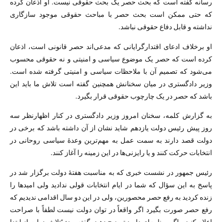
رسانه گفته است که بحث حصر یک بحث حقوقی نیست. او اذعان کرده
که حتی ممکن است بحث حصر با مباحث حقوقی موجود سازگاری
نداشته و قابل دفاع حقوقی نباشد.
او برخلاف ادعای اقتدارگرایانی که مدعی‌اند حصر قانونی است، اذعان
کرده است که حصر یک موضوع سیاسی و امنیتی و نه حقوقی محسوب
می‌شود که تصمیم آن با ملاحظات سیاسی و امنیتی گرفته شده است.
وزیر دادگستری در میان سخنانش همچنین گفته است تلاش ما باید این
باشد که حصر در یک چارچوب حقوقی قرار بگیرد.
به گزارش کلمه، سخنان امروز وزیر دادگستری در کنار اظهارنظر سه
روز پیش رئیس دولت یازدهم شاید نشان از آن داشته باشد که برخی در
دولت قصد دارند به سمت عمل به مهم‌ترین وعدهٔ سیاسی روحانی در
انتخابات حرکت کنند و یا رایزنی‌ها در این زمینه را آغاز کنند.
رئیس جمهور در نشست خبری که به مناسبت هفتهٔ دولت برگزار شد در
پاسخ به این سؤال که شما در ایام انتخابات قولی ندادید ولی امیدها را
زنده کردید به رفع حصر محصورین، ولی در این دو سال اقدامی ندیدیم که
رفع حصر صورت بگیرد اگر واقعاً در توان دولت نیست لطفاً با صراحت
اعلام کنید و اگر برنامه‌ای دارید توضیح دهید، گفته بود: “تلاش دولت از ابتدا