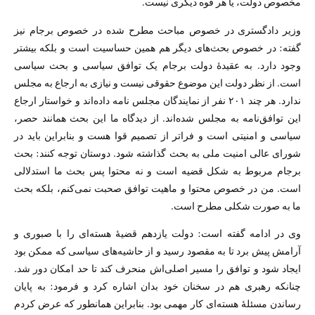
مخصوص دولت، یا هر قوه دیگری نیست.
وزیر دادگستری در خصوص مباحث مطرح شده در خصوص برجام نیز
گفته: در خصوص بحث‌های دیگر هم همین حساسیت است و بلکه بیشتر
وجود دارد. به عقیدهٔ دولت برجام یک توافق سیاسی و بحث سیاسی
است. از نظر دولت این موضوع حقوقی نیست و نیازی به ارجاع به مجلس
ندارد. هر چند ۲۰۱ نفر از نمایندگان مجلس نامه داده‌اند و خواستار ارجاع
این توافق‌نامه به مجلس شده‌اند. از دیدگاه ما این بحث همانند حصر،
سیاسی و امنیتی است و فراتر از تصمیم قوا هست و بنابراین باید در
شورای عالی امنیت ملی به بحث گذاشته شود. دوستان توجه کنند: بحث
برجام مربوط به شکل قضیه است و نه محتوا پس بحث ما استدلالی
است. من در خصوص محتوا و ماهیت توافق صحبت نمی‌کنم، بلکه بحث
ما به صورت شکلی مطرح است.
وی در ادامه گفته است: دولت یازدهم قضیهٔ هسته‌ای را با صبوری و
آرامش پیش برد تا به مقصود رسید و از حاشیه‌های سیاسی که ممکن بود
ایجاد شود و توافق را مسیر اصلی‌اش منحرف کند تا حد امکان دور شد.
چنانکه رهبری هم در سخنان خود بدان اشاره کرد و فرمود: به پایان
رساندن مسئلهٔ هسته‌ای کار مهمی بود. بنابراین همانطور که عرض کردم