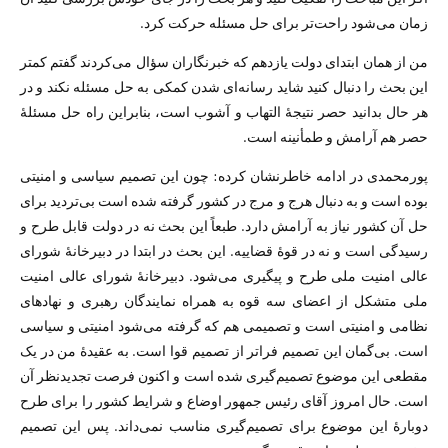
زمان می‌شود راحت‌تر برای حل مسئله حرکت کرد.
من از همان ابتدای دولت یازدهم که خبرنگاران سؤال می‌کردند گفتم کمتر
این بحث را دنبال کنید شاید رسانه‌ای شدن کمکی به حل مسئله نکند و در
هر حال بدانید حصر نتیجهٔ التهاب و آشوب است، بنابراین راه حل مسئلهٔ
حصر هم آرامش و طمأنینه است.
پورمحمدی در ادامه خاطرنشان کرده: چون این تصمیم سیاسی و امنیتی
بوده است و به دنبال هرج و مرج در کشور گرفته شده است بی‌تردید برای
حل آن کشور نیاز به آرامش دارد. طبعاً این بحث نه در دولت قابل طرح و
رسیدگی است و نه در قوهٔ قضاییه. این بحث در ابتدا در دبیرخانهٔ شورای
عالی امنیت ملی طرح و پیگیری می‌شود. دبیرخانهٔ شورای عالی امنیت
ملی متشکل از اعضای سه قوه به همراه نمایندگان رهبری و نهادهای
نظامی و امنیتی است و تصمیمی هم که گرفته می‌شود امنیتی و سیاسی
است. بی‌گمان این تصمیم فراتر از تصمیم قوا است. به عقیدهٔ من در یک
مقطعی این موضوع تصمیم‌گیری شده است و اکنون فرصت تجدیدنظر آن
است. حال امروز آقای رئیس جمهور اوضاع و شرایط کشور را برای طرح
دوبارهٔ این موضوع برای تصمیم‌گیری مناسب نمی‌داند. پس این تصمیم