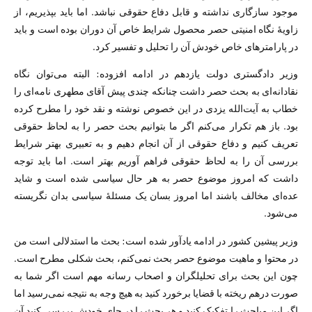
موجود سازگاری نداشته و قابل دفاع حقوقی نباشد. اما باید بپذیریم، از
زاویهٔ نگاه امنیتی حصر محصول شرایط خاص آن دوران بوده است و باید
در پارامترهای خاص خودش آن را تحلیل و تفسیر کرد.
وزیر دادگستری دولت یازدهم در ادامه افزوده: البته می‌توان نگاه
نقادانه‌ای به بحث حصر داشت چنانکه چندی پیش آقای مطهری نامه‌ای را
خطاب به آیت‌الله یزدی در این خصوص نوشته و نقد خود را مطرح کرده
بود. باز هم تکرار می‌کنم اگر ما بتوانیم بحث حصر را به لحاظ حقوقی
تعریف کنیم و دفاع حقوقی از آن انجام دهیم و به تعبیری بهتر شرایط
بررسی آن را به لحاظ حقوقی فراهم آوریم بهتر است. اما باید توجه
داشت که امروز موضوع حصر به هر حال سیاسی شده است و شاید
عده‌ای مخالف باشند اما امروز بسان یک مسئلهٔ سیاسی بدان نگریسته
می‌شود.
وزیر پیشین کشور در ادامه یادآور شده است: بحث ما استدلالی است من
در محتوا و ماهیت موضوع حصر بحث نمی‌کنم، بحث شکلی مطرح است.
چون این بحث برای تحلیلگران و اصحاب رسانه مهم است اگر شما به
صورت درهم ریخته با قضایا برخورد کنید به هیچ وجه به نتیجه نمی‌رسید اما
اگر این مباحث را تفکیک کنید و هر بحث را در جای خودش بررسی کنید آن