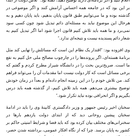
بر این بود که در جامعه همه احساس آرامش کنند و اگر موضوعی در
گذشته بوده و ما می‌توانیم طبق قانون پایان بدهیم، باید پایان دهیم و به
هرحال این موضوع نباید به مسئله‌ای دائم تبدیل شود چون کسی سود
نمی‌برد و ما همه باید تلاش کنیم قانون اجرا شود اما اگر تبدیل کنیم به
شعار دائم پسندیده نیست و نتیجه‌ای ندارد.”
وی افزوده بود: “اقتدار یک نظام این است که مسائلش را نهایی کند مثل
برنامهٔ هسته‌ای، اگر پرونده‌ها را در چارچوب مصالح ملی حل کنیم به نفع
ما است. صریح‌ترین بحث را در دانشگاه شیراز مطرح کردم و گفتم که
برخی مسائل است که کار دولت نیست اما مقدمات آن را می‌تواند فراهم
کند. من تلاش خودم را در این زمینه انجام داده‌ام و بعداً در زمان خودش
توضیح بیشتری می‌دهم. همه باید تلاش کنیم، از گذشته همه باید درس
بگیریم و اگر انحرافی بوده نباید تکرار شود.”
سخنان اخیر رئیس جمهور و وزیر دادگستری کابینهٔ وی را باید در ادامهٔ
سخنان پیشین روحانی دید که از ابتدای دولت یازدهم بارها در
سخنرانی‌های مختلف بیان کرده بود که باید فضا و شرایط امنیتی حاکم بر
کشور به پایان برسد. چرا که از نگاه افکار عمومی، برداشته شدن حصر،