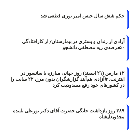
حکم شش سال حبس امیر نوری قطعی شد
آزادی از زندان و بستری در بیمارستان/ از کارافتادگی
۵۰درصدی ریه مصطفی دانشجو
۱۲ مارس (۲۱ اسفند) روز جهانی مبارزه با سانسور در
اینترنت: #آزادی هم‌آیند گزارشگران‌ بدون مرز، ۲۲ سایت را
در کشورهای خود رفع مسدودیت کرد
۳۸۹ روز بازداشت خانگی حضرت آقای دکتر نورعلی تابنده
مجذوبعلیشاه