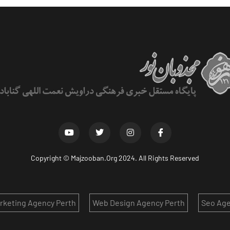
Copyright ©
Majzooban.Org
2024. All Rights Reserved
arketing Agency Perth
Web Design Agency Perth
Seo Age