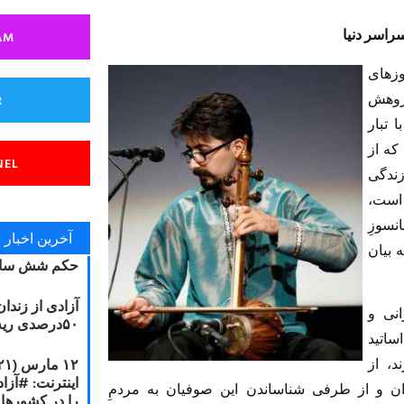
راسر دنیا
AM
وزهای
ژوهش
R
ا تبار
که از
NEL
د زندگی
 است،
انسوزِ
آخرین اخبار
 بیان
حکم شش سال
آزادی از زندا
انی و
۵۰درصدی ریه مصطفی دانشجو
ساتید
د، از
ن و از طرفی شناساندن این صوفیان به مردمِ
را در کشورها