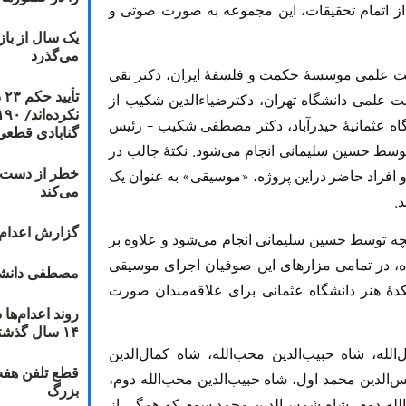
 اتمام تحقیقات، این مجموعه به صورت صوتی و
یک سال از با
می‌گذرد
ت علمی موسسهٔ حکمت و فلسفهٔ ایران، دکتر تقی
ت
ت علمی دانشگاه تهران، دکترضیاءالدین شکیب از
اه عثمانیهٔ حیدرآباد، دکتر مصطفی شکیب
–
رئیس
گنابادی قطعی
 توسط حسین سلیمانی انجام می‌شود. نکتهٔ جالب در
خطر از دست دا
و افراد حاضر دراین پروژه، «موسیقی» به عنوان یک
می‌کند
.
گزارش اعدام ۲۰۱۸: قصاص و بخش
چه توسط حسین سلیمانی انجام می‌شود و علاوه بر
ده، در تمامی مزارهای این صوفیان اجرای موسیقی
مصطفی دانشج
کدهٔ هنر دانشگاه عثمانی برای علاقه‌مندان صورت
۱۴ سال گذشته
الله، شاه حبیب‌الدین محب‌الله، شاه کمال‌الدین
قطع تلفن هفت
س‌الدین محمد اول، شاه حبیب‌الدین محب‌الله دوم،
بزرگ
الله دوم، شاه شمس‌الدین محمد سوم که همگی از