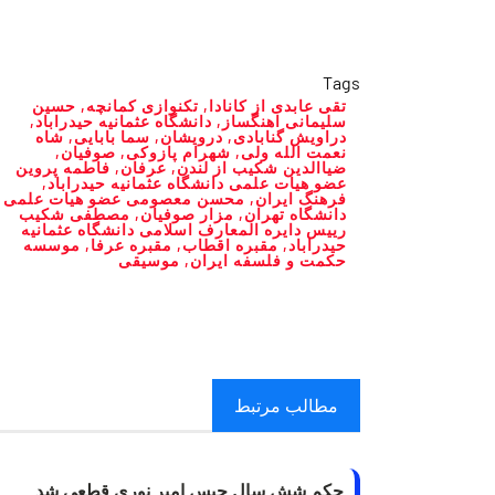
Tags
تقی عابدی از کانادا
,
تکنوازی کمانچه
,
حسین
سلیمانی اهنگساز
,
دانشگاه عثمانیه حیدراباد
,
دراویش گنابادی
,
درویشان
,
سما بابایی
,
شاه
نعمت الله ولی
,
شهرام پازوکی
,
صوفیان
,
ضیاالدین شکیب از لندن
,
عرفان
,
فاطمه پروین
عضو هیات علمی دانشگاه عثمانیه حیدراباد
,
فرهنگ ایران
,
محسن معصومی عضو هیات علمی
دانشگاه تهران
,
مزار صوفیان
,
مصطفی شکیب
رییس دایره المعارف اسلامی دانشگاه عثمانیه
حیدراباد
,
مقبره اقطاب
,
مقبره عرفا
,
موسسه
حکمت و فلسفه ایران
,
موسیقی
مطالب مرتبط
حکم شش سال حبس امیر نوری قطعی شد