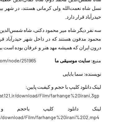
حیدرآباد قرار دارد.
سه نفر دیگر شاه میر محمود دکنی، شاه شمس‌الدین 
محمود مدفون هستند که در داخل شهر حیدرآباد قرار
درون ایران که همیشه مهد هنر و عرفان بوده است بر
منبع:
سایت موسیقی ما
com/node/251965
نویسنده: سما بابایی
لینک دانلود کلیپ با حجم و کیفبت پایین:
at121.ir/download/Film/farhange%20irani.3gp
لینک دانلود کلیپ ب
.ir/download/Film/farhange%20irani%202.mp4