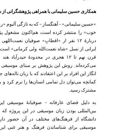
همکاری حسین سلیمانی با همراهی پژوهشگرانی از س
«حسین سلیمانی»
–
آهنگساز
–
که به تازگی آلبوم «ر
خوب» را منتشر کرده است، هم‌اکنون مشغول پ
دربارهٔ ۱۲ نفر از «اقطابِ» صوفیان نعمت‌اللهی ب
ایرانی از نسل «شاه نعمت‌الله ولی کرمانی» است 
قرن نهم تا ۱۲ هجری در محدودهٔ حیدرآباد هن
می‌کرده‌اند. روش این پژوهش بر مبنای موسیقی
انگار این افراد بر این اعتقادند که با زبان ناله‌های ج
کمانچه می‌توان دل تمامی انسان‌ها را نرم کرد و به
مشترک رسید.
به دلیل فضای عارفانه
–
صوفیانهٔ موسیقی ایر
بین‌المللی بودن زبان موسیقی در این پروژه که ا
دانشگاه از فرهنگ‌های مختلف در آن حضور دارن
موسیقی برای شناساندن فرهنگ و هنر غنی ایرا