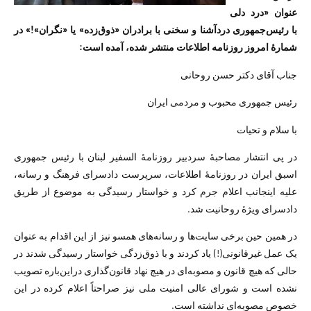
عنوان «درد دلی
با رئیس‌جمهوری دردآشنا و سخنی با برادران «ذوق‌زده» یا «نگران»!» در
شمارهٔ امروز روزنامه اطلاعات منتشر شده، آمده است:
جناب آقای دکتر حسن روحانی
رئیس جمهوری محبوب و مردمی ایران
با سلام و تحیات
در پی انتشار مصاحبهٔ سردبیر روزنامهٔ السفیر لبنان با رئیس جمهوری
اسبق ایران در روزنامهٔ اطلاعات، سرپرست دادسرای فرهنگ و رسانه،
علیه اینجانب اعلام جرم کرد و خواستار رسیدگی به موضوع از طریق
دادسرای ویژهٔ روحانیت شد.
در همین حین برخی سایت‌ها و رسانه‌های همسو نیز از این اقدام به عنوان
یک عمل غیرقانونی(!) یاد کردند و با ذوق‌زدگی خواستار رسیدگی شدند در
حالی که هیچ قانون و مصوبه‌ای در هیچ نهاد قانون‌گذاری دراین‌باره تصویب
نشده است و شورای عالی امنیت ملی نیز صراحتاً اعلام کرده در این
خصوص مصوبه‌ای نداشته است.