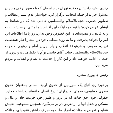
چندی پیش، دادستان محترم تهران در جلسه‌ای که با حضور برخی مدیران
مسئولِ جراید از جمله اینجانب برگزار کرد، خواستار عدم انتشار مطالب و
تصاویر حضرت حجت‌الاسلام والمسلمین خاتمی شد که در همانجا به
ایشان عرض کردم؛ با توجه به اینکه این اقدام شما مبتنی بر سلیقه است
و نه قانون، و مصوبه‌ای در این خصوص وجود ندارد، روزنامهٔ اطلاعات این
امر را نخواهد پذیرفت و ما به روند منطقی خود در انتشار اخبارِ شخصیت
نجیب، محبوب و فرهیختهٔ انقلاب و یار دیرین امام و رهبری حضرت
حجت‌الاسلام والمسلمین جناب آقای خاتمی توأم با حفظ متانت‌ و دوری از
جنجال، ادامه خواهیم داد و این کار را خدمت به نظام و انقلاب و مردم
می‌دانیم.
رئیس جمهوری محترم
برخورداری اَتباع یک سرزمین از حقوق اولیهٔ انسانی به‌عنوان حقوق
فطری و طبیعی، قدمتی به درازای تاریخِ انسان و انسانیت داشته و دارد.
حقوقی چون حق حیات که در بروز و ظهور خود حرمت جان و مال و
مسکن و شغل آنها را از تعرض در بر می‌گیرد، همچنین ممنوعیت تفتیش
عقاید و تعرض و مؤاخذهٔ افرادِ ملت به صِرف داشتن عقیده‌ای، چنانکه