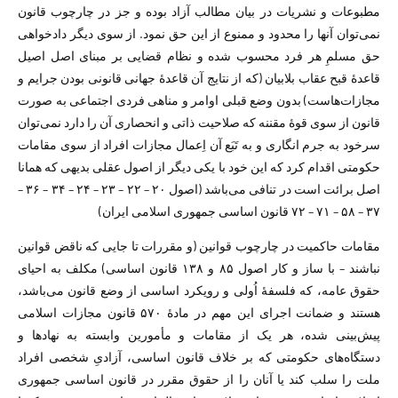
مطبوعات و نشریات در بیان مطالب آزاد بوده و جز در چارچوب قانون
نمی‌توان آنها را محدود و ممنوع از این حق نمود. از سوی دیگر دادخواهی
حق مسلمِ هر فرد محسوب شده و نظام قضایی بر مبنای اصل اصیل
قاعدهٔ قبح عقاب بلابیان (که از نتایج آن قاعدهٔ جهانی قانونی بودن جرایم و
مجازات‌هاست) بدون وضع قبلی اوامر و مناهی فردی اجتماعی به صورت
قانون از سوی قوهٔ مقننه که صلاحیت ذاتی و انحصاری آن را دارد نمی‌توان
سرخود به جرم انگاری و به تَبَع آن اِعمال مجازات افراد از سوی مقامات
حکومتی اقدام کرد که این خود با یکی دیگر از اصول عقلی بدیهی که همانا
اصل برائت است در تنافی می‌باشد (اصول ۲۰ – ۲۲ – ۲۳ – ۲۴ – ۳۴ – ۳۶ –
۳۷ – ۵۸ – ۷۱ – ۷۲ قانون اساسی جمهوری اسلامی ایران)
مقامات حاکمیت در چارچوب قوانین (و مقررات تا جایی که ناقض قوانین
نباشند – با ساز و کار اصول ۸۵ و ۱۳۸ قانون اساسی) مکلف به احیای
حقوق عامه، که فلسفهٔ اُولی و رویکرد اساسی از وضع قانون می‌باشد،
هستند و ضمانت اجرای این مهم در مادهٔ ۵۷۰ قانون مجازات اسلامی
پیش‌بینی شده، هر یک از مقامات و مأمورین وابسته به نهاد‌ها و
دستگاه‌های حکومتی که بر خلاف قانون اساسی، آزادیِ شخصی افراد
ملت را سلب کند یا آنان را از حقوق مقرر در قانون اساسی جمهوری