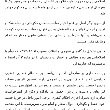
اسلامی ایران محروم نماید، علاوه بر انفصال از خدمات و محرومیتِ یک تا
پنج سال از مشاغل حکومتی به حبس از دو ماه تا سه سال محکوم خواهد
شد.
از سوی دیگر اصل بر عدمِ اختیار صاحب‌منصبانِ حکومتی در مقام شک و
تردید و اجمال قوانین در مقام عمل به این عنوان – صاحب‌منصب حکومت
– می‌باشد و آنها صرفاً در راستای نصِّ شفاف قانون مختار به انجام
وظایف مقرر هستند.
قانون تشکیل دادگاه‌های عمومی و انقلاب مصوب ۱۳۷۳/۴/۱۵ که توأم با
اصلاحاتی هم بوده وظایف و اختیارات دادستان را در ماده ۳ آن احصا و
برشمرده که عبارتند از:
ریاست اداری بر سازمان دادسرا، ریاست بر ضابطان قضایی، تعقیب
جرایمی که جنبهٔ حق الهی و نیز عمومی دارند، تقسیم کار بین قضات
دادسرا حسب تبحر، تخصص و اهمیت و نوع جرایم، اظهارنظر نسبت به
قرارهای بازداشت بازپرس، حضور در دادگاه و دفاع از کیفرخواست
صادره از دادسرا، اجرای احکام کیفری، برخی امور داخل در حوزهٔ حسبه
چون حفظ و نگهداری اموال صغار و ایتام بدون سرپرست. با این مقدمه
به‌وضوح می‌توان دریافت که اقدام دادستان عمومی و انقلاب تهران آقای