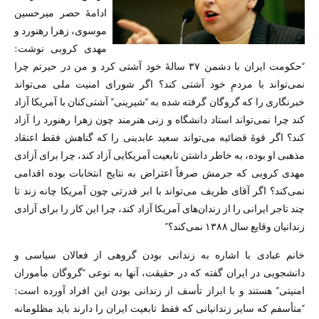
ادامهٔ حصر میرحسین
موسوی، زهرا رهنورد و
مهدی کروبی نوشت:
“حکومت ایران با دشمن ٣٧ سالهٔ خود آشتی کرد و من در حیرتم چرا
نمی‌تواند با مردمِ خود آشتی کند؟ اگر شورای امنیت ملی می‌تواند
خبرنگاری را که گروگان گرفته شده به “شیرینی” آشتی‌کنان با آمریکا آزاد
کند چرا نمی‌تواند استاد دانشگاه و زنی هنرمند چون زهرا رهنورد را آزاد
کند؟ اگر قوهٔ قضائیه می‌تواند سعید عابدینی را که گناهش فقط اعتقاد
مذهبی او بوده، به خاطر داشتن تابعیت آمریکایی آزاد کند، چرا برای آزادی
مهدی کروبی که جرمش صرفاً اعتراض به نتایج انتخابات بوده اقدامی
نمی‌کند؟ اگر آقای ظریف می‌تواند با ابر قدرتی چون آمریکا چانه زند تا
چند تاجر ایرانی را از زندان‌های آمریکا آزاد کند، چرا این کار را برای آزادی
زندانیان وقایع سال ۱۳٨٨ نمی‌کند؟”
خانم عبادی با اشاره به زندانی بودن گروهی از فعالان سیاسی و
دانشجویی در ایران گفته که در حقیقت، آنها به نوعی “گروگان مأموران
امنیتی” هستند و با ابراز تأسف از زندانی بودن این افراد آورده است:
“متأسفم که سایر زندانیانی که فقط تابعیت ایران را دارند باید مظلومانه