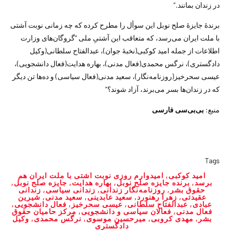
در زندان بمانند.”
برندهٔ جایزهٔ صلح نوبل این سوأل را مطرح کرده که چه زمانی نوبت آشتی
با ملت ایران می‌رسد، که متعاقب این آشتیِ ملی “گروگان‌های وزارت
اطلاعات از جمله امید کوکبی(نخبهٔ جوان)، عبدالفتاح سلطانی(وکیل
دادگستری)، نرگس محمدی(فعال مدنی)، بهاره هدایت(فعال دانشجویی)،
عیسی سحرخیز(روزنامه‌نگار)، سعید مدنی(فعال سیاسی) و ده‌ها تن دیگر
که در زندان‌ها بسر می‌برند، آزاد شوند؟”
منبع:
بی‌بی‌سی فارسی
Tags
امید کوکبی
,
امیدوارم روزی نوبت اشتی با ملت ایران هم
برسد
,
برنده جایزه صلح نوبل
,
بهاره هدایت
,
جایزه صلح نوبل
,
حقوق بشر
,
روزنامه‌نگار زندانی
,
زندانی سیاسی
,
زندانی
عقیدتی
,
زهرا رهنورد
,
سعید عابدینی
,
سعید مدنی
,
شیرین
عبادی
,
عبدالفتاح سلطانی
,
عیسی سحرخیز
,
فعال دانشجویی
,
فعال مدنی
,
فعالان سیاسی و دانشجویی
,
مرکز حامیان حقوق
بشر
,
مهدی کروبی
,
میرحسین موسوی
,
نرگس محمدی
,
وکیل
دادگستری