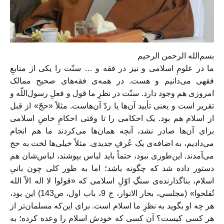
بسم‌الله الرحمن الرحیم
ما در علومِ اسلامی و نیز در فقه و … سنّت را یکی از منابعِ
فقهی می‌دانیم و هست. در همه‌ی فقه‌های صحیح ممالک
امروزی هم وجود دارد. سنّت در نظرِ ما قول و فعلِ رسول‌اللّه و
تقریر است و یعنی تأیید آن‌ها یا ردّ آن‌هاست. مثلاً «حجّ» از قبل
از اسلام هم بود. یک احکامی را تا وقتی احکامِ خاصِ اسلامی
برای آن‌ها صادر نشد، آنچه همان‌ها می‌کردند ما هم انجام
می‌دادیم، به اضافه‌ی یک عُرفِ جدیدی. مثلاً خیلی‌ها لخت به حج
می‌آمدند. این‌طوری نبود، حتماً باید لباس بپوشند، لباس‌شان هم
دستور داده شد که چگونه باشد؛ اما به طور کلی چون بانیِ
اسلام، بناگذارنده‌ی سنگِ اوّلِ اسلامی که «قولوا لا اله الاّ الله
تُفلحوا» (مجلسي، بحار الانوار، ج 9، باب اول، ص143) این بود،
هر چه او بگوید به نظرِ ما اسلام است. برای این‌که مسلمان‌تر از
هر کسی کیست؟ آن کسی که خودش اسلام را وعده کرده؛ به