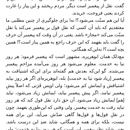
گفت. نقل از پیغمبر است دیگر. مردم ریختند و این پیاز را غارت
کردند یعنی فروخت، خریدند.
آیا این هم سنّت می‌شود؟! نه! برای جلوگیری از چنین مطلبی ما
معتقدیم که باید آن کسی که نقلِ قول بر پیغمبر می‌کند یا نقلِ
سنّت می‌کند «مجاز» باشد. یعنی در آن وقت که پیغمبر آن حرف
را گفت باید بفهمد که این حرف راجع به همین پیاز است؟! همین
بچه است؟! نه‌این‌که همگانی.
مع‌ذلک همان ابوهریره، مشهور است که پیغمبر فرمود: هر روز
نیا به خدمت. معلوم می‌شود هر روز می‌آمده مزاحمِ پیغمبر
می‌شده. گو این‌که بعدش هم گفته‌اند برای این‌که اشتیاقت به
پیغمبر [زیاد شود نیا به خدمت]. بله، ابوهریره‌ای اگر هر روز بیاید
اشتیاقش و ایمانش کم می‌شود؛ ولی اویس قَرَنی که اصلاً پیشِ
پیغمبر نیامد، اگر پیش پیغمبر بیاید، ایمانش زیاد می‌شود، نیاید
[هم] ایمانش زیاد می‌شود. آن حق دارد نقل قول کند که هر روز
نباید رفت به خدمت پیغمبر، ولی وقتی که این‌طوری بفهمد. چون
در نقلِ قول‌ها و قول‌ها گاهی ضدّش می‌آید، این برای همه
نیست، بلکه برای همه و همگانی، شاید ضدِ این درست باشد.
یعنی شاید نظرِ پیغمبر این است که هر روز بیا به خدمت؛ ولی