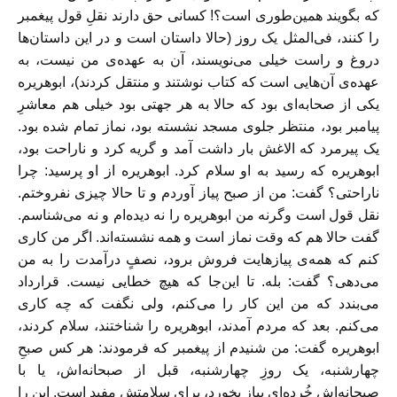
که بگویند همین‌طوری است؟! کسانی حق دارند نقلِ قول پیغمبر
را کنند، فی‌المثل یک روز (حالا داستان است و در این داستان‌ها
دروغ و راست خیلی می‌نویسند، آن به عهده‌ی من نیست، به
عهده‌ی آن‌هایی است که کتاب نوشتند و منتقل کردند)، ابوهریره
یکی از صحابه‌ای بود که حالا به هر جهتی بود خیلی هم معاشرِ
پیامبر بود، منتظر جلوی مسجد نشسته بود، نماز تمام شده بود.
یک پیرمرد که الاغش بار داشت آمد و گریه ‌کرد و ناراحت بود،
ابوهریره که رسید به او سلام کرد. ابوهریره از او پرسید: چرا
ناراحتی؟ گفت: من از صبح پیاز آوردم و تا حالا چیزی نفروختم.
نقل قول است وگرنه من ابوهریره را نه دیده‌ام و نه می‌شناسم.
گفت حالا هم که وقت نماز است و همه نشسته‌اند. اگر من کاری
کنم که همه‌ی پیازهایت فروش برود، نصفٍ درآمدت را به من
می‌دهی؟ گفت: بله. تا این‌جا که هیچ خطایی نیست. قرارداد
می‌بندد که من این کار را می‌کنم، ولی نگفت که چه کاری
می‌کنم. بعد که مردم آمدند، ابوهریره را شناختند، سلام کردند،
ابوهریره گفت: من شنیدم از پیغمبر که فرمودند: هر کس صبحِ
چهارشنبه، یک روزِ چهارشنبه، قبل از صبحانه‌اش، یا با
صبحانه‌اش خُرده‌ای پیاز بخورد، برای سلامتش مفید است. این را