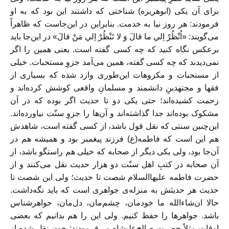
برای آن یکی (ابوهریره) شناختی که داشتند این بود که به او
فرمودند: هر روز نیا به خدمت. بنابراین در این‌جاست که ظاهراً
می‌گویند: «اُنْظُرْ اِلي ما قالَ وَ لا تَنْظُرْ اِلي مَنْ قالَ» در این‌جا باید
برعکس نگاه کنید که چه کسی گفته است. یعنی همین را اگر
نمی‌دیدند که چه کسی گفته، همین می‌‌آمد جزوِ مستحبات. خیلی
از مستحبات و مکروهات این‌طوری وارد شده که بسیاری از
فقها و مجتهدینِ دانشمند و مسلمانِ واقعی کوشش کرده‌اند و
زحمت کشیده‌اند؛ حتی یکی دو تا حدیث اگر بوده که در آن
مشکوک بوده‌اند جدا گذاشته‌اند و آن‌ها را جزوِ سنّت نیاورده‌اند.
این‌چنین سنتی که نقل قول باشد، از کسی گفته است، شاهدش
هم این است که فاطمه(ع) فرزند پیغمبر بود و همیشه هم در
آن‌جا بود، ولی یکی دیگر از صحابه که خیلی هم راستگو باشد، از
آن صحابه در کتبِ اهل سنّت دو هزار حدیث نقل می‌کنند و از
حضرت فاطمه علیهاالسلام شصت تا حدیث؛ ولی این شصت تا
حدیث هر حدیثش به منزله‌ی جواهری است که باید نگه‌داشت.
حالا ان‌شاءالله ما خودمان، چشم‌مان، دل‌مان، جواهرشناس
باشد. جواهرها را حفظ کنیم. ولی این را هم بدانیم که بعضی
اوقات مثلاً حضرت صالح‌علیشاه می‌فرمودند: چون نقل شده از