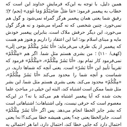
همین دلیل، با توجه به این‌که فرمایشِ خداوند این است که
خطاب به پیغمبر فرمود: «مَا ضَلَّ صَاحِبُكُمْ وَمَا غَوَى» (نجم/ ۲)؛
رفیقِ شما یعنی همان پیغمبر هرگز گمراه نمی‌شود و گول هم
نمی‌خورد. چنین شخصی که نه گمراه می‌شود و نه هرگز گول
می‌خورد، این دیگر حرفش ملاک است. بنابراین پیغمبر خودش
مایه‌ و مبنای اسلام بود؛ اما این اعتقاد را داریم و هنوز هم هست
که پیغمبر از یک طرف می‌فرماید: «أَنَا بَشَرٌ مِثْلُکُمْ یوحی إلَی»
(کهف/ ۱۱۰) ؛ من بشری هستم مثلِ شما. اگر هم «مِثْلُکُمْ»
نمی‌فرمود کار تمام بود. «أَنَا بَشَرٌ مِثْلُکُمْ»، «مِثْلُکُمْ» فرمود که
تقریباً تأییدِ این «أَنَا بَشَرٌ» است. یعنی آنچه که شماها دارید، در
شماست و آنچه شما را محدود می‌کند «أَنَا بَشَرٌ مِثْلُکُمْ»،
«مِثْلُکُمْ» محدود می‌کند. یعنی بشری هستم مثل شما. این بشر
مثل شما ممکن است اشتباه کند، البته این خیلی در مباحثِ علما
بحث شده که آیا پیغمبر اشتباه هم می‌کند یا نه؟ در این‌که
معصوم است که حرفی نیست، ولی اشتباهات؛ اشتباهاتی است
که بشر جایز الخطا انجام می‌دهد. پس اگر «أَنَا بَشَرٌ مِثْلُکُمْ»
است، جایزالخطا یعنی چه؟ یعنی همیشه خطا می‌کند؟! نه! یعنی
احتمال دارد که جایی خطا کند، احتمال دارد، اما هر احتمالی به