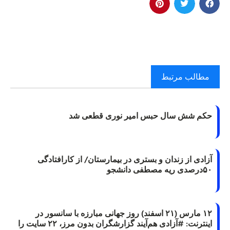
مطالب مرتبط
حکم شش سال حبس امیر نوری قطعی شد
آزادی از زندان و بستری در بیمارستان/ از کارافتادگی
۵۰درصدی ریه مصطفی دانشجو
۱۲ مارس (۲۱ اسفند) روز جهانی مبارزه با سانسور در
اینترنت: #آزادی هم‌آیند گزارشگران‌ بدون مرز، ۲۲ سایت را