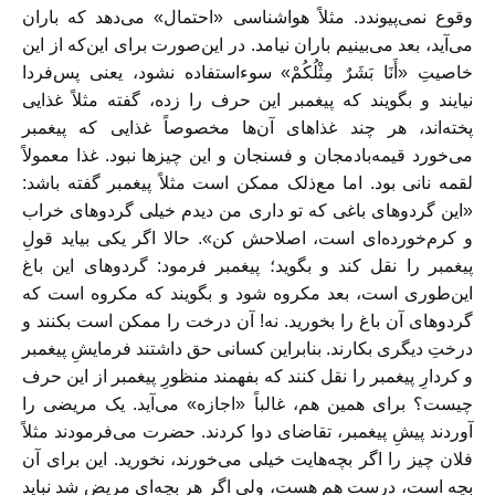
وقوع نمی‌پیوندد. مثلاً هواشناسی «احتمال» می‌‌دهد که باران
می‌آید، بعد می‌بینیم باران نیامد. در این‌صورت برای این‌که از این
خاصیتِ «أَنَا بَشَرٌ مِثْلُکُمْ» سوءاستفاده نشود، یعنی پس‌فردا
نیایند و بگویند که پیغمبر این حرف را زده، گفته مثلاً غذایی
پخته‌اند، هر چند غذاهای آن‌ها مخصوصاً غذایی که پیغمبر
می‌خورد قیمه‌بادمجان و فسنجان و این چیزها نبود. غذا معمولاً
لقمه نانی بود. اما مع‌ذلک ممکن است مثلاً پیغمبر گفته باشد:
«این گردوهای باغی که تو داری من دیدم خیلی گردوهای خراب
و کرم‌خورده‌ای است، اصلاحش کن». حالا اگر یکی بیاید قولِ
پیغمبر را نقل کند و بگوید؛ پیغمبر فرمود: گردوهای این باغ
این‌طوری است، بعد مکروه شود و بگویند که مکروه است که
گردوهای آن باغ را بخورید. نه! آن درخت را ممکن است بکنند و
درختِ دیگری بکارند. بنابراین کسانی حق داشتند فرمایشِ پیغمبر
و کردارِ پیغمبر را نقل کنند که بفهمند منظورِ پیغمبر از این حرف
چیست؟ برای همین هم، غالباً «اجازه» می‌آید. یک مریضی را
‌آوردند پیشِ پیغمبر، تقاضای دوا کردند. حضرت می‌فرمودند مثلاً
فلان چیز را اگر بچه‌هایت خیلی می‌خورند، نخورید. این برای آن
بچه است، درست هم هست، ولی اگر هر بچه‌ای مریض شد نباید