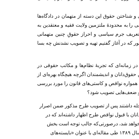
شناختن حقوق این دسته از متهمان در دادگاه‌ها
را به محدودهٔ ملتزمین ولایت فقیه و معتقدین به
 تعریف جرم سیاسى و احراز حقوقِ چنین متهمانى
ر که در آغاز گفتیم تهیه و تصویب نشدنش چه بسا
در زمانه‌اى که تجربهٔ نظام‌ها و مکاتب حقوقى در
ق‌دانان و اندیشمندان اگرچه هیچگاه بهره‌اى از
ن همواره نواقص و کاستى‌هاى قانون را مورد بررسى
‌ها و ضعف‌هایى تصویب شود؟
داخله داشتند پس از تصویب طرح مذکور ضمن اصرار
نان با قبول نواقص طرح اظهار داشته‌اند که در
خواهد شد، درصورتى‌که جالب توجه است بخش
اعظم و کلیدى طرحِ مذکور عیناً و واژه به واژه در سال ١٣٨٩ طى مقاله‌اى با عنوان «بایسته‌های