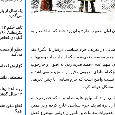
یک سال از با
می‌گذرد
ت
ن اوان تصویب طرح بدان پرداختند که به اختصار به
گنابادی قطعی
خطر از دست دا
اعمالى در تعریف جرم سیاسى «رفتار با انگیزهٔ نقد
می‌کند
 جرم محسوب نمى‌شود بلکه از ملزومات و بدیهیات
ان مبهم عدم «قصد ضربه زدن به اصول و چارچوب
گزارش اعدام ۲۰۱۸: قصاص و بخش
چکدام داراى تعریفى دقیق و سنجیده نمى‌باشد و
مصطفی دانشج
یست واضح است که جرم سیاسى با چنین تعریفى
اد مشکل خواهد کرد.
۱۴ سال گذشته
رائمى از جمله تبلیغ علیه نظام و… که خصوصیت و
قطع تلفن هفت
 از دایرهٔ تعریف جرم سیاسى خارج کرده و در همین
بزرگ
م ماده ٢؛ «جرائم راجع به تقصیرات مقامات و مأموران دولتی موضوع فصل