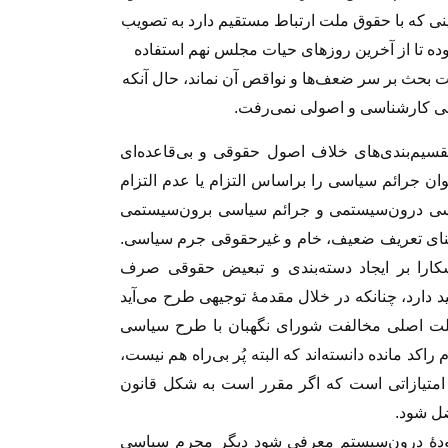
ینى که با حقوق ملت ارتباط مستقیم دارد به تصویب
ده تا از آخرین روزهاى حیات مجلس نهم استفاده
 بحث بر سر ضعف‌ها و نواقص آن نماند، حال آنکه
 کارشناسى و اصولى نمى‌رفت.
تقسیم‌بندى‌هاى خلاف اصول حقوقى و بى‌قاعده‌اى
ان جرائم سیاسی را براساس التزام یا عدم التزام
یاسی درون‌سیستمی و جرائم سیاسی برون‌سیستمی
همین شد مبناى مادهٔ ١ طرح و مبناى تعریف ضعیف، خام و غیرحقوقى جرم سیاسى.
آشکارا بر ایجاد دسته‌بندى و تبعیض حقوقى صرف
د دارد، چنانکه در خلال مقدمهٔ توجیهى طرح مى‌آید
علت اصلى مخالفت شوراى نگهبان با طرح سیاسى
 مانده دانسته‌اند که البته پُر بى‌راه هم نیست،
متیازاتی است که اگر مقرر است به شکل قانون
ل شود.
ودهٔ درون‌سیستم معرفى شود دیگر مجرم سیاسى