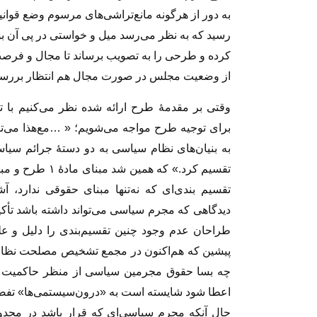
به دور از هرگونه مانع‌تراشى‌هاى مرسوم وضع قوان
رسید که به نظر مى‌رسد میل و خواستى در پى آن بو
کرده و طرحى را به تصویب برساند تا مجال و فرصت
از وضعیت مجلس در صورت مجال هم انتظار بررسى
وقتى بر مقدمهٔ طرح ارائه شده نظر مى‌کنیم با 
براى توجیه طرح مواجه مى‌شویم؛ « …مع‌هذا می‌تو
به بنیان‌های نظام سیاسی به دو دستهٔ جرائم س
تقسیم کرد.» که 
تقسیم بندى‌اى که نه‌تنها مبناى حقوقى ندارد، 
دیدگاهى که مجرم سیاسى مى‌تواند داشته باشد تأکی
طراحان عدم وجود چنین تقسیم‌بندى را دلیل و 
پیشین که هم‌اکنون در مجمع تشخیص مصلحت نظام راکد
چه بسا حقوق مجرمین سیاسى از منظر حاکمیت ا
اعطا شود شایسته است به «درون‌سیستمى‌ها» تفض
حال آنکه مجرم سیاسى‌اى که قرار باشد در محد