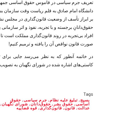
تعریف جرم سیاسی در قاموس حقوق اساسی جمهوری 
دانشگاه امام صادق به قلم ریاست وقت سازمان بس
بر ابراز تأسف از وضعیت قانون‌گذارى در مجلس نشا
حقوق‌دانانِ برجسته و با تجربه، نفوذ و اثر سازمانى 
افراد بى‌تجربه در روند قانون‌گذارى مملکت است ت
صورت قانون نواقص آن را یافته و ترمیم کنیم!
در خاتمه آنطور که به نظر مى‌رسد جایى برا
کاستى‌هاى اشاره شده در شوراى نگهبان به تصویب 
Tags
بسیج
,
تبلیغ علیه نظام
,
جرم سیاسى
,
حقوق
اساسی
,
حقوق بشر
,
حقوق‌دانان
,
شوراى نگهبان
,
عدالت
,
قانون
,
قانون‌گذارى‌
,
قوه قضاییه