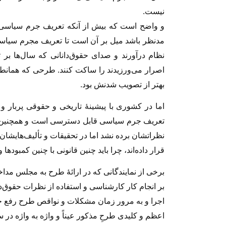
نیست.
و واضح است که بیش از آنکه تعریف جرم سیاسى و 
مدنظر باشد میل بر آن است تا تعریف مجرم سیاسى 
نظام درآورند و صداى حقوق‌دانانى که سال‌ها بر
اصرار مى‌ورزیدند را ساکت کنند. طرحى که همانطو
بهتر از تصویب شدنش بود.
اما در کشورى با پیشینهٔ تاریخى و حقوقى پربار و 
تعریف جرم سیاسى قابل دسترسى است و همچنین حقو
نظراتشان برده نشد اما در تحقیقات و تألیف‌هایشا
قرار داده‌اند، چرا باید چنین قانونى با چنین کمبود
برخى از نمایندگانى که در ارائهٔ طرح به مجلس م
بر انجام کار کارشناسى و استفاده از نظرات حقوق‌دا
اجرا و به مرور زمان مشکلات و نواقص طرح رفع 