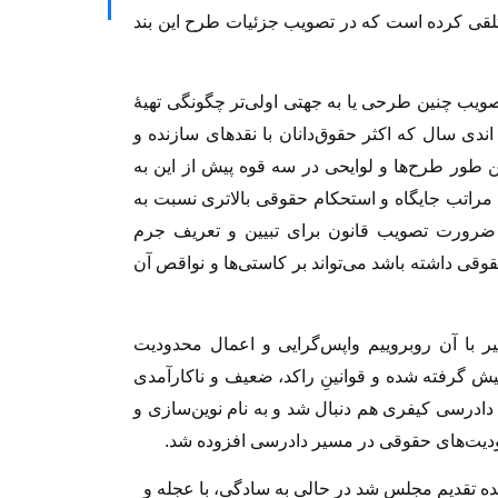
لقى کرده است که در تصویب جزئیات طرح این بند
صویب چنین طرحى یا به جهتى اولى‌تر چگونگى تهیهٔ
ى سال که اکثر حقوق‌دانان با نقدهاى سازنده و
 طور طرح‌ها و لوایحى در سه قوه پیش از این به
مراتب جایگاه و استحکام حقوقى بالاترى نسبت به
ضرورت تصویب قانون براى تبیین و تعریف جرم
قى داشته باشد مى‌تواند بر کاستى‌ها و نواقص آن
ر با آن روبروییم واپس‌گرایى و اعمال محدودیت
یش گرفته شده و قوانینِ راکد، ضعیف و ناکارآمدى
دادرسى کیفرى هم دنبال شد و به نام نوین‌سازى و
یت‌هاى حقوقى در مسیر دادرسى افزوده شد.
 ٩٣ از سوى چند نماینده تقدیم مجلس شد در حالى به سادگى، با عجله و