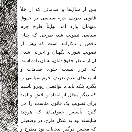
پس از سال‌ها و صدماتى که از خلأ
قانونى تعریف جرم سیاسى بر حقوق
متهمان وارد آمد نهایتاً طرح جرم
سیاسى تصویب شد، طرحى که چنان
ناقص و ناکارآمد است که پیش از
تصویب شوراى نگهبان و اجرایى شدن
آن از منظر حقوق‌دانان، نشان داده است
که قرار نیست جلوى صدمات و
آسیب‌هاى عدم تعریف جرم سیاسى را
بگیرد بلکه باید با نواقصى روبرو باشیم
که دیگر مجال از انتقاد و تلاش و امید
براى تصویب یک قانون مناسب را مى
گیرد. تأسیس حقوقى‌اى که هرچند
شایسته بود به شکل طرح، در وضعیتى
که مجلس درگیر انتخابات بود مطرح و