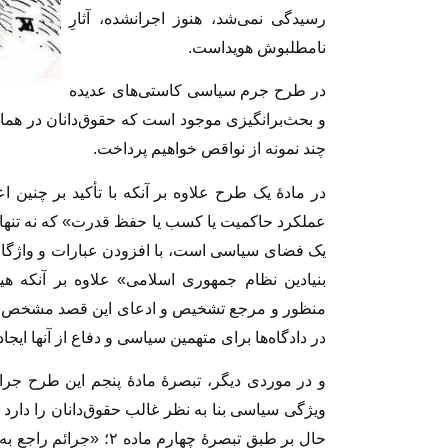
رسیدگى نمى‌شد، هنوز اجرانشده، آثارِ
نا‌مطلبوش هویداست.
در طرح جرم سیاسى کاستى‌هاى عدیده
و بحث‌برانگیزى موجود است که حقوق‌دانان در‌‌ هما
چند نمونه از نواقص خواهیم پرداخت.
در مادهٔ یک طرح علاوه بر آنکه با تأکید بر چنین 
عملکرد حاکمیت یا کسب یا حفظ قدرت» که نه تنها
یک فضاى سیاسى است، با افزودن عبارات و واژگ
بنیادین نظام جمهوری اسلامی» علاوه بر آنکه هی
منظور و مرجع تشخیص و ادعاى این قصد مشخص ن
در دادگاه‌ها براى متهمین سیاسى و دفاع از آ‌نها ایج
و در موردى دیگر، تبصرهٔ مادهٔ پنجم این طرح ج
ویژگى سیاسى بنا به نظر غالب حقوق‌دانان را دارد
حال بر طبق تبصرهٔ چهار