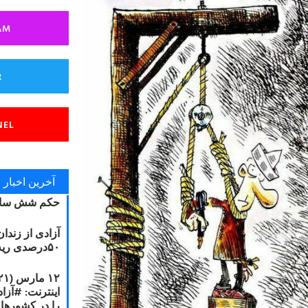
AM
R
NEL
آخرین اخبار
حکم شش سال
آزادی از زندا
۵۰درصدی ریه مصطفی دانشجو
را در کشورها