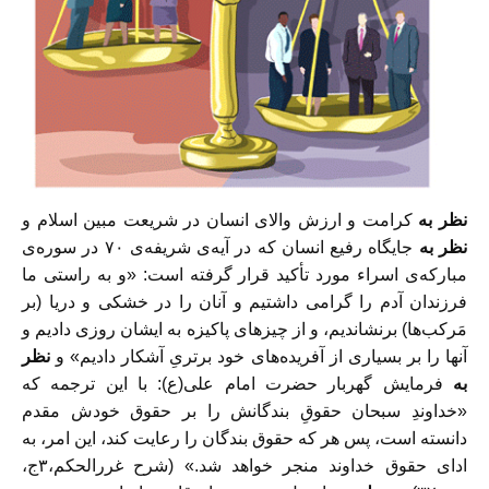
نظر به
کرامت و ارزش والای انسان در شریعت مبین اسلام و
نظر به
جایگاه رفیع انسان که در آیه‌ی شریفه‌ی ٧٠ در سوره‌ی
مبارکه‌ی اسراء مورد تأکید قرار گرفته است: «و به راستى ما
فرزندان آدم را گرامى داشتیم و آنان را در خشکى و دریا (بر
مَرکب‌ها) برنشاندیم، و از چیزهاى پاکیزه به ایشان روزى دادیم و
آنها را بر بسیارى از آفریده‌هاى خود برترىِ آشکار دادیم» و
نظر
به
فرمایش گهربار حضرت امام علی(ع): با این ترجمه که
«خداوندِ سبحان حقوقِ بندگانش را بر حقوق خودش مقدم
دانسته است، پس هر که حقوق بندگان را رعایت کند، این امر، به
ادای حقوق خداوند منجر خواهد شد.» (شرح غرر‌الحکم،٣ج،