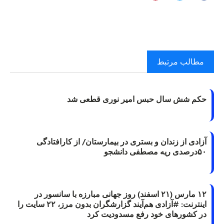
مطالب مرتبط
حکم شش سال حبس امیر نوری قطعی شد
آزادی از زندان و بستری در بیمارستان/ از کارافتادگی
۵۰درصدی ریه مصطفی دانشجو
۱۲ مارس (۲۱ اسفند) روز جهانی مبارزه با سانسور در
اینترنت: #آزادی هم‌آیند گزارشگران‌ بدون مرز، ۲۲ سایت را
در کشورهای خود رفع مسدودیت کرد