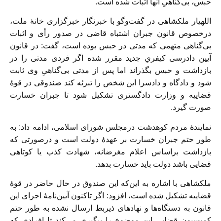
حبس، بی‌گناهیِ آنها اثبات شده است.
اللهیار ملکشاهی در گفت‌و‌گو با خبرنگار خبرگزاری خانهٔ ملت،
درخصوص قانون جبران اشتباه قاضی در صدور رأی و اثبات
بی‌گناهی متهمی که مدتی در حبس بوده است، گفت: در قانون
آیین دادرسی کیفریِ جدید مقرر شده اگر فردی مدتی را در
بازداشت و حبس بگذراند اما پس از مدتی بی‌گناهیِ وی ثابت
شود و دادگاه و دادسرا این شخص را تبرئه کند صندوقی در قوهٔ
قضاییه و وزارت دادگستری تشکیل شود تا جبران خسارت
صورت گیرد.
نمایندهٔ مردم کوهدشت درمجلس شورای اسلامی، ادامه داد: به
طور حتم جبران خسارت بر عهدهٔ دولت است و درصورتی که
بازداشت براساس اعلام مغرضانه، شهادت کذب یا کوتاهی
قضایی باشد دولت باید خسارت بدهد.
ملکشاهی با اشاره به این‌که این صندوق در حال حاضر در قوهٔ
قضاییه تشکیل شده است، افزود: اگر تاکنون آیین‌نامهٔ اجرای این
قانون به دستگاه‌ها و نهادهای ذیربط ارسال نشده به طور حتم
کمیسیون قضایی این موضوع را پیگیری می‌کند تا افرادی که