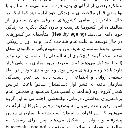
عملکرد بعضی از ارگانهای بدن، فرد سالمند می‌تواند سالم و با
توانمندیِ قابل ملاحظه‌ای به زندگی خود ادامه دهد کما اینکه در
حال حاضر در تمامی کشورهای مترقی جهان بسياري از
سالمندان این کشورها تندرست و بدون کمک دیگری به زندگیِ
خود ادامه می‌دهند (Healthy ageing). متأسفانه در کشورهای
در حال توسعه به علت عدم شناخت کافی و به دور از رویکرد
علمی، پدیدهٔ سالمندی به یک باور با مفهوم یأس و ناامیدی مبدل
شده است. گروه کوچکتری از سالمندان را سالمندان آسیب‌پذیر
(Frail) تشکیل می‌دهند که در معرض بروز بیماری و ناتوانی قرار
دارند یا دچار بیماری‌های مزمن بوده و یا توانمندی خود را در ابعاد
جسمی روانی و اجتماعی از دست داده اند. عدم رسیدگی
سازمان یافته به قشر اول (سالمندان سالم) باعث افزایش
شمار گروه دوم (سالمندان آسيب‌پذير) می‌شود و همچنین عدم
برنامه‌ریزی بهداشتی، درمانی، توانبخشی، اجتماعی به این گروه
آسیب پذیر باعث رسیدن به وضعیت وخیم و غیرقابل بازگشت
می‌شود که این افراد، سالمندان آسیب‌دیده با بیماریهای مزمن
پیشرفته و ناتوان را تشكيل مي‌دهند. پس برای رسیدن به
سالمندی همراه با سلامت و موفقیت (successful ageing)