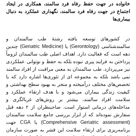
خانواده در جهت حفظ رفاه فرد سالمند، همکاری در ایجاد
اجتماع در جهت رفاه فرد سالمند، نگهداری عملکرد به دنبال
بیماری‌ها
در کشورهای توسعه یافته رشتۀ طب سالمندان و
سالمندشناسی (Gerontology) يا (Geriatric Medicine) چندین
دهه است که فعالیت دارد. اهداف اصلی طب سالمندان لزوماً
پرداختن به فرایند پیری نبوده بلکه به حفظ و نوتوانی عملکردی
نیز می‌پردازد. طب سالمندان به معنی مراقبت از افراد سالمند
نمی باشد بلکه به مجموعه ای از تئوری‌ها اشاره دارد که با
تخصص‌های مختلف درآمیخته و منجر به بهبود سطح بهداشتی و
کیفیت زندگی بیماران می‌شود و با هدف ارتقاء عملکرد و
سلامت افراد سالمند، بیشتر بر روش‌های غربالگری و
مداخله‌های درمانی استوار است. صاحبنظران از ۲ دهه قبل
سفارش نموده‌اند که از ابزار بررسی جامع سلامت سالمندان
(Comprehensive Geriatric assessment) يا CGA جهت
برنامه‌ریزی برای ارتقاء سلامت این قشر به صورت سازمان