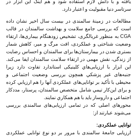
یافته و با دانش لازم استفاده شود و هم اینک این ابزار در
سرتاسر دنيا مقبولیت و اعتبار دارد.
مطالعات در زمینهٔ سالمندی در بیست سال اخیر نشان داده
است که بررسی جامع سلامت و بهداشت سالمندان در قالب
CGA به منظور غربالگری، تشخیص زودهنگام بیماری‌ها، ارتقاء
وضعیت شناختی و عملکردی، افت مرگ و میر، کاهش شمار
بستری شدن در بیمارستان‌ها برای سالمندان و احساس رضایت
از زندگی، نقش مهمی در ارتقاء سلامت سالمندان ایفا می‌کند.
اين ابزار با ارزیابی‌هاي کلینیکی استاندارد تفاوت دارد زيرا
جنبه‌های غیر پزشكي همچون بررسی وضعیت اجتماعی و
محیطی با تأکید بر توانايی‌های عملکردی آنها را هم ارزيابي كرده
و برای این‌کار تيمي شامل متخصص سالمندان، پرستار، مددکار
اجتماعی و داروساز بايد با هم همكاري نمايند.
محورهای اصلی که در تمامی ارزیابی‌های سالمندی بررسی
می‌شوند عبارتند از:
توانایی عملکردی:
ارزیابی جامعهٔ سالمندی با مرور بر دو نوع توانایی عملکردی