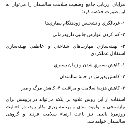
مزاياي ارزيابي جامع وضعيت سلامت سالمندان را مي‌توان به
اين صورت خلاصه كرد:
۱- غربالگري و تشخيص زودهنگام بيماري‌ها
۲- كم كردن عوارض جانبي دارودرماني
۳- بهينه‌سازي مهارت‌هاي شناختي و عاطفي
بهينه‌سازي
استقلال عملكردي
۱- كاهش بستري شدن و زمان بستري
۲- كاهش پذيرش در خانهٔ سالمندان
۳- كاهش هزينهٔ سلامت و مراقبت ۴- كاهش مرگ و مير
استفاده از این روش علاوه بر اينكه می‌تواند در پژوهش برای
نیازسنجی و اولویت بندی و برنامه ریزی بکار رود، در فعالیت
روزمرهٔ بالینی نيز باعث ارتقاء سلامت فردی و گروهی
سالمندان خواهد شد.