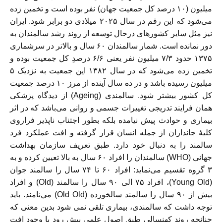
میلیون (۱۰ درصد کل جمعیت جهان) نفر بوده است و تخمین زده
می‌شود که این رقم در سال ۲۰۲۵ میلادی دو برابر شود. ایران
نیز مثل سایر کشورهای درحال توسعه از روند رشد سالمندان به
دور نمانده است. شمار سالمندان ۶۰ سال و بالاتر در سرشماری
۱۳۷۵ حدود ۷/۳ میلیون نفر یعنی ۶/۶ درصدِ کل جمعیت بوده و
تخمین زده می‌شود که در سال ۱۳۸۲ این جمعیت به نزدیک ۵
میلیون رسیده باشد و در ده سال آینده از مرز ۱۰ درصد جمعیت
کل کشور بیشتر شود. سالمندی (Ageing) از دیدگاه پزشکی
همان فرایند تدریجی تغییرات جسمی و روانی می‌باشد که در اثر
بیماری و حوادث پیش نیامده بلکه بطور اجتناب ناپذیر فراروی
کلیهٔ جانداران از جمله انسان قرار گرفته و افت عملکرد فرد
سالمند را به دنبال خود دارد. طبق تعریف سازمان بهداشت
جهانی (WHO) سالمندان را افراد ۶۰ سال به بالا تعیین كرده و به
۳ گروه تقسیم می‌نماید: افراد ۶۰ تا ۷۴ سال را سالمند جوان
(Young Old)، افراد ۷۵ الی ۹۰ سال را سالمند (Old) و افراد
بیش از ۹۰ سال را سالمند سالخورده (Old Old) مي‌نامند. باید
توجه داشت که سالمندی، بیماری تلقی نمی شود بدین معنی که
چنانچه روند کهنسالی طبق اصول علمی پیش رود با وجود افت