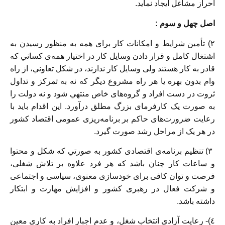
احراز مشاغل ايجاد نمايد.
اصل چهل و سوم :
٢) تأمين شرايط و امكانات كار برای همه به منظور رسيدن به
اشتغال كامل و قرار دادن وسایل كار در اختيار همه‌ی كساني كه
قادر به كار هستند ولی وسایل كار ندارند، در شكل تعاوني، از راه
وام بدون بهره يا هر راه مشروع ديگر كه نه به تمركز و تداول
ثروت در دست افراد و گروه‌های خاص منتهي شود و نه دولت را
به صورت يک كارفرمای بزرگ مطلق درآورد. اين اقدام بايد با
رعايت ضرورت‌های حاكم بر برنامه‌ريزی عمومی اقتصاد كشور
در هر يک از مراحل رشد صورت گيرد.
٣) تنظيم برنامه‌ی اقتصادی كشور به صورتي كه شكل و محتوا
و ساعات كار چنان باشد كه هر فرد علاوه بر تلاش شغلی،
فرصت و توان كافی برای خودسازی معنوی، سياسی و اجتماعی
و شركت فعال در رهبری كشور و افزايش مهارت و ابتكار
داشته باشد.
٤)- رعايت آزادی انتخاب شغل، و عدم اجبار افراد به كاری معين