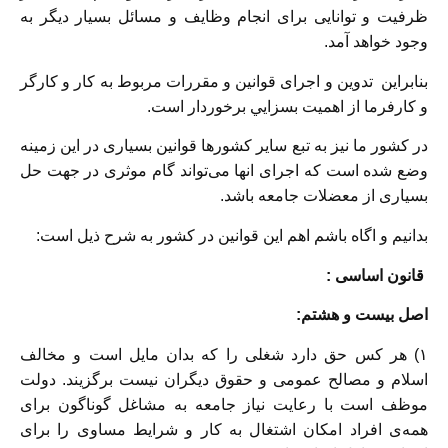
ظرفيت و توانايی برای انجام وظايف و مسائل بسيار ديگر به
وجود خواهد آمد.
بنابراين تدوين و اجرای قوانين و مقررات مربوط به كار و كارگر
و كارفرما از اهميت بسزايي برخوردار است.
در كشور ما نيز به تبع ساير كشورها قوانين بسياری در اين زمينه
وضع شده است كه اجرای انها می‌تواند گام موثری در جهت حل
بسياری از معضلات جامعه باشد.
بدانيم و اگاه باشم اهم اين قوانين در كشور به شرح ذيل است:
قانون اساسى :
اصل بيست و هشتم:
۱)
هر كس حق دارد شغلی را كه بدان مايل است و مخالف
اسلام و مصالح عمومی و حقوق ديگران نيست برگزيند. دولت
موظف است با رعايت نياز جامعه به مشاغل گوناگون برای
همه‌ی افراد امكان اشتغال به كار و شرايط مساوی را برای