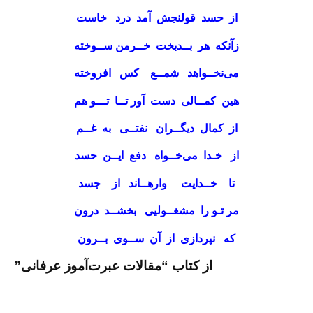
از حسد قولنجش آمد درد خاست
زآنكه هر بــدبخت خــرمن ســوخته
می‌نخــواهد شمــع كس افروخته
هين كمــالی دست‌ آور تــا تـــو هم
از كمال ديگــران نفتــی به غــم
از خـدا می‌خــواه دفع ايــن حسد
تا خــدايت وارهــاند از جسد
مر تـو را مشغــوليی بخشــد درون
كه نپردازی از آن ســوی بــرون
از کتاب “مقالات عبرت‌آموز عرفانی”