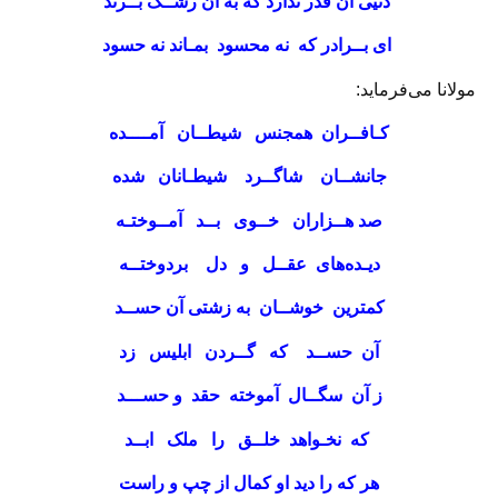
دنيی آن قدر ندارد كه به آن رشــک بــرند
ای بــرادر كه نه محسود بمـاند نه حسود
مولانا می‌فرماید:
كـافــران همجنس شيطــان آمــــده
جانشــان شاگــرد شيطـانان شده
صد هــزاران خــوی بــد آمــوختـه
ديـده‌های عقــل و دل بردوختــه
كمترين خوشــان به زشتی آن حســد
آن حســد كه گــردن ابليس زد
ز آن سگــال آموخته حقد و حســـد
كه نخـواهد خلــق را ملک ابــد
هر كه را ديد او كمال از چپ و راست