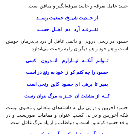
حسد عامل تفرقه و حاسد تفرقه‌انگیز و منافق است.
از حــديث شيــخ، جمعيت رســد
تفــرقـه آرد دم اهــل حســد
حسود در رنجی درونی و دائمی غافل از درد بی‌درمان خویش
است و هم خود و هم دیگران را به زحمت می‌اندازد.
تــوانم آنكــه نيــازارم انــدرون كسی
حسود را چه كنم كو ز خود به رنج در است
بمير تا برهی ای حسود كاين رنجی است
كــه از مشقت آن جــز به مرگ نتوان رست
حسود آخربین و در پی نيل به داشته‌های متعالی و معنوی نیست
بلکه آخوربین و در پی کسب عنوان و مقامات صوریست و در
واقع حسود کوته‌بین است و دنیاطلب و از یاد مرگ غافل است.