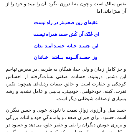
نفس سالک است و چون به اندرون بنگرد، آن را نبیند و خود را از
آن مبرّا داند. اما:
عقبه‌ای زين صعب‌تر در راه نيست
ای خُنُک آن كُش حسد همراه نيست
اين جسـد خـانه حسـد آمـد بدان
وز حسـد آلــوده بــاشد خـاندان
و جز کاملِ زمان و ولیِ خدا، همگان به طریقی در معرض تهاجم
این دشمن درونیند. حسادت صفتی نشأت‌گرفته از احساس
کوچکی و حقارت است و خالق صفات رذیله‌ای همچون تکبر،
نفرت، کینه، خودخواهی، خودبینی، بدبینی و عامل تشدید و رشد
بسیاری ازصفات شیطانی دیگر است.
حسد میل و آرزوی زوالِ نعمت یا نابودیِ خوبی و حسن دیگران
است. حسود، برای جبران ضعف و واماندگیِ خود و اثبات بزرگی
و برتری خویش دیگران را نفی و حقیر جلوه می‌دهد و حسود در