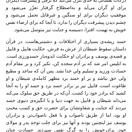
دركات نفسانی به حدّی تنزل می‌كند كه ترقی و پيشرفت ديگران
برای او گران می‌آيد و به‌اصطلاح گرفتار تعزّز می‌شود و
موفقيتِ ديگران برای او سنگين و غيرقابل تحمل می‌شود و
چشم ديدن پيشرفت ديگران را ندارد. تا آنجا که برای ارضاء نفس
خویش به تهمت، افترا، دسیسه و جنایت نیز متوسل می‌شود.
حسد ریشه‌ی بسیاری از اختلافات و دشمنی‌هاست. در قرآن
داستان سقوط شیطان از عرش به فرش، حکایت هابیل و قابیل
و قصه‌ی یوسف و برادران او حکایت اندوه‌بار حسدورزی است.
به ابلیس امر شد که بر آدم سجده کن، تکبر کرد و بر مقام آدم
حسادت ورزید و تسلیم ولیِ خدا نشد. پس آن که ساجد و مطیع
ولی حق نباشد و بر او حسد برد مظهر کامله‌ی شیطان و او
طاغوت است. قابیل نیز بر برادر حسد برد و حسد او را به آنجا
کشید که برادر خود را کشت. آن‌که در طریق حق سلوک می‌کند
می‌داند شیطان و قابیل به جهت دنیا و با انگیزه‌ی دنیوی حسد
نبردند که جنایت و شقاوتشان برای حضرت حق و کسب محبتِ
او بود، اما از طریق ناصواب و با فعل ناصواب‌تر. و برادران
یوسف نیز اینچنین بودند و آنها نیز برای جلب توجهِ پدر و مولای
خود، برادرخویش را به گرگ نفس سپردند. حسادت چنان