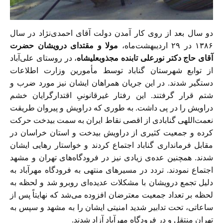
دو سال بعد از روی کار آمدن دولت آقای احمدی‌نژاد در سال
۱۳۸۶ در ۲۹ اردیبهشت‌ماه،
مولا و مقتدای درویشان حضرت
آقای حاج دکتر نورعلی تابنده مجذوبعليشاه
، در روستای علی‌آباد
از توابع شهرستان گناباد توسط مأمورین وزارت اطلاعات
دستگیر شدند. در این جریان همراهان ایشان نیز مورد ضرب و
شتم قرار گرفتند. این رفتار غیرقانونیِ اقتدارگرایان خشم
دراویش را در پی داشت. به طوری که دراویش و پیروان طریقت
نعمت‌اللهی گنابادی از اقصی نقاط ایران به سمت بیدخت حرکت
کرده و جمعیت کثیری از دراویش بیدخت و استان خراسان در
مقابل فرمانداری گناباد اجتماع کردند و خواستار رهایی ایشان
شدند. همچنین عده‌ی زیادی نیز در فرودگاه‌های تهران و مشهد
اجتماع نمودند. تردد در مسیرهای منتهی به فرودگاه مهرآباد به
دلیل تجمع درویشان با مشکلات عدیده‌ای روبرو شد و لحظه به
لحظه بر تعداد جمعیت معترضان افزوده می‌شد که نهایتاً پس از
ساعاتی، تحت تدابیر شدید امنیتی ایشان را به مشهد و سپس به
تهران منتقل و در فرودگاه مهرآباد آزاد شدند.