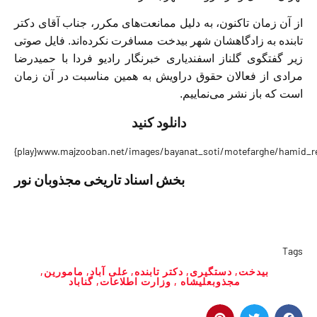
از آن زمان تاکنون، به دلیل ممانعت‌ها‌ی مکرر، جناب آقای دکتر
تابنده به زادگاهشان شهر بیدخت مسافرت نکرده‌اند. فایل صوتی
زیر گفتگوی گلناز اسفندیاری خبرنگار رادیو فردا با حمیدرضا
مرادی از فعالان حقوق دراویش به همین مناسبت در آن زمان
است که باز نشر می‌نماییم.
دانلود کنید
{play}www.majzooban.net/images/bayanat_soti/motefarghe/hamid_re
بخش اسناد تاریخی مجذوبان نور
Tags
بیدخت
,
دستگیری
,
دکتر تابنده
,
علی آباد
,
مامورین
,
مجذوبعليشاه
,
وزارت اطلاعات
,
گناباد