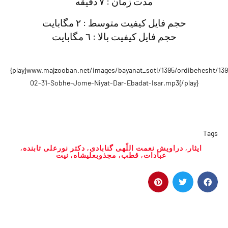
مدت زمان : ٧ دقيقه
حجم فايل كيفيت متوسط : ٢ مگابايت
حجم فايل كيفيت بالا : ٦ مگابايت
{play}www.majzooban.net/images/bayanat_soti/1395/ordibehesht/139
02-31-Sobhe-Jome-Niyat-Dar-Ebadat-Isar.mp3{/play}
Tags
ایثار
,
دراویش نعمت اللّهی گنابادی
,
دکتر نورعلی تابنده
,
عبادات
,
قطب
,
مجذوبعلیشاه
,
نیت