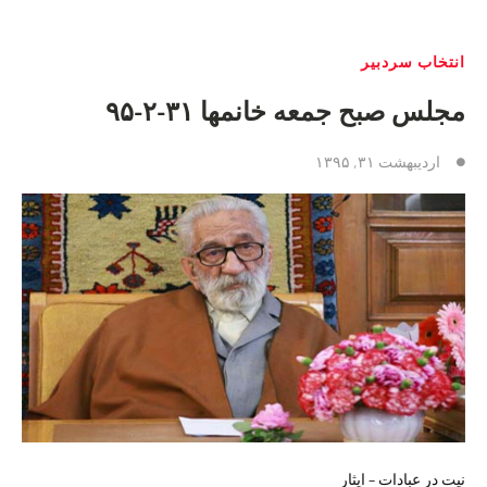
انتخاب سردبیر
مجلس صبح جمعه خانمها ٣١-٢-٩۵
اردیبهشت ۳۱, ۱۳۹۵
نیت در عبادات – ایثار