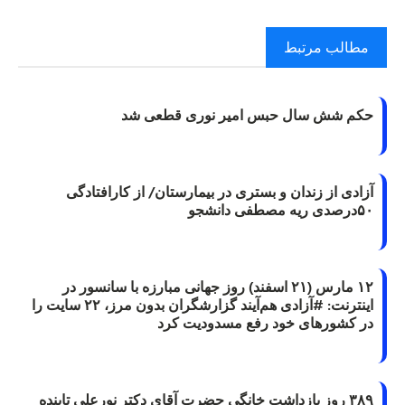
مطالب مرتبط
حکم شش سال حبس امیر نوری قطعی شد
آزادی از زندان و بستری در بیمارستان/ از کارافتادگی
۵۰درصدی ریه مصطفی دانشجو
۱۲ مارس (۲۱ اسفند) روز جهانی مبارزه با سانسور در
اینترنت: #آزادی هم‌آیند گزارشگران‌ بدون مرز، ۲۲ سایت را
در کشورهای خود رفع مسدودیت کرد
۳۸۹ روز بازداشت خانگی حضرت آقای دکتر نورعلی تابنده