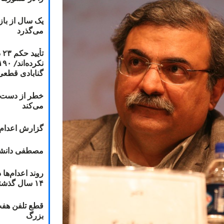
یک سال از با
می‌گذرد
ت
گنابادی قطعی
خطر از دست دا
می‌کند
گزارش اعدام ۲۰۱۸: قصاص و بخش
مصطفی دانشج
۱۴ سال گذشته
قطع تلفن هفت
بزرگ