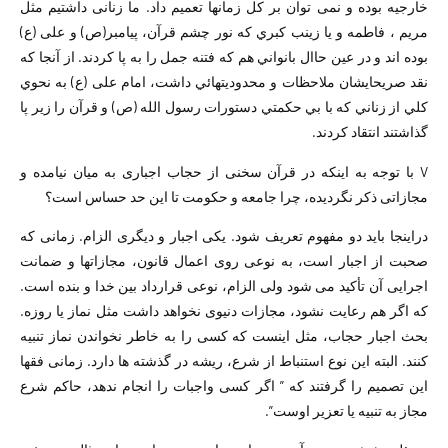
خارجیه بوده و نمی توان بر کل زمانها تعمیم داد. ما زنانی داشتیم مثل
مریم ، فاطمه و یا زینب کبري که نور چشم قرآن، پیامبر(ص) و علی (ع)
بوده اند و در عین حاال بانواني هم که فتنه جمل را به پا کردند. از آنجا که
نقد صريحايشان ملاحظات و محدوديتهائي داشت، امام علی (ع) به نحوي
كلي از زناني كه با بي حكمتي دستورات رسول الله (ص) و قرآن را زير پا
گذاشتند انتقاد كردند.
V با توجه به اینکه در قرآن سخنی از حجاب اجباری به میان نیامده و
مجازاتی ذکر نگردیده، چرا جامعه و حکومت تا این حد حساس است؟
دراینجا باید دو مفهوم تعریف شود. یکی اجبار و دیگری الزام. زمانی که
صحبت از اجبار است، به نوعی روی اعمال قانون، مجازاتها و ضمانت
اجرایی آن تأکید می شود ولی الزام، نوعی قرارداد بین خدا و بنده است.
که اگر هم رعایت نشود، مجازات دنیوی نخواهد داشت مثل نماز یا روزه.
بحث اجبار حجاب، مثل اینست که کسی را به خاطر نخواندن نماز تنبیه
کنند. البته این نوع استنباط از شرع، ریشه در گذشته ها دارد. زمانی فقها
این تصمیم را گرفتند که ” اگر کسی واجبات را انجام ندهد، حاکم شرع
مجاز به تنبیه يا تعزير اوست”.