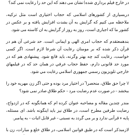
در خارج فيلم برداري شده) نشان می دهند که این حد را رعایت نمی کند؟
دربسیاری از کشورهای اسلامی که حجاب اختیاری است مثل تركيه،
ملاحظه می کنیم که گرایش به آن بشدت افزايش يافته و بر عکس در
کشور ما که اجباری است، روز به روز از گرایش به ان کاسته می شود.
بندهمعتقدم که حجاب امری الهی و ایمانی است. حد شرعی آن هم در
قرآن ذکر شده كه بر مومنان رعايت آن شرعا لازم است. اگر کسی
خواست، رعایت کند چه بهتر وگرنه، باید قانع شود. پیشنهادی هم که در
مورد حد قانونی دارم، حفظ حجاب عرفي در همان حد که در فيلمهاي
خارجي تلویزیون رسمي جمهوري اسلامي رعايت مي شود.
V چرا حق طلاق، منحصرا ً در اختیار مرد بوده و حتی اگر زن مهریه خود را
ببخشد – در صورت عدم رضایت مرد – حکم طلاق صادر نمی شود؟
مندر چندین مقاله و مصاحبه عنوان کرده ام که همانگونه که در ازدواج،
رضایت طرفین مطرح است، در طلاق نیز باید اینگونه باشد. ای مسئله،
پایه ء قرآنی ندارد و بر می گردد به نسبتی – غیر قابل اثبات – به پیامبر.
لازمبذکر است که در طبق قوانین اسلامی، در طلاق خلع و مبارات، زن با