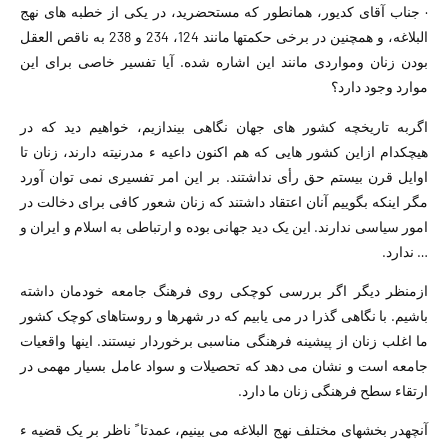
· جناب آقای کدیور، همانطور که مستحضرید، در یکی از خطبه های نهج
البلاغه، و همچنین در برخی حکمتها مانند 124، 234 و 238 به ناقص العقل
بودن زنان ومواردی مانند این اشاره شده. آیا تفسیر خاصی برای این
موارد وجود دارد؟
اگربه تاریخچه کشور های جهان نگاهی بیندازیم، خواهیم دید که در
هیچکدام ازاین کشور هایی که هم اکنون داعیه ء مدرنیته دارند، زنان تا
اوایل قرن بیستم حق رأی نداشتند. بر این امر تفسیری نمی توان آورد
مگر اینکه بگوییم آنان اعتقاد داشتند که زنان شعور کافی برای دخالت در
امور سیاسی ندارند. این یک دید جهانی بوده و ارتباطی به اسلام و ایران و
… ندارد.
ازمنظر دیگر اگر بررسی کوچکی روی فرهنگ جامعه خودمان داشته
باشیم. با نگاهی گذرا در می یابیم که در شهرها و روستاهای کوچک کشور
ما اغلب زنان از پیشینه فرهنگی مناسبی برخوردار نیستند. اینها واقعیات
جامعه است و نشان می دهد که تحصیلات و سواد عامل بسیار مهمی در
ارتقاء سطح فرهنگی زنان ما دارد.
آنچهدر بخشهای مختلف نهج البلاغه می بینیم، عمدتا ً ناظر بر یک قضیه ء