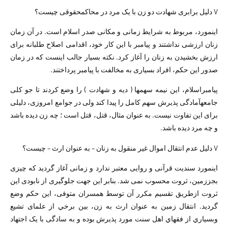
V دلیل برابری شهادت دو زن با یک مرد در محاکمحقوقی چیست؟
اینمورد، مربوط به شرایط زمانی و مکانی صدر اسلام است. در آن زمان
زنان ارزشی نداشتند و پیامبر با این کار خود، اقدامی اصلاح طلبانه برای
ارزش بخشیدن به زنان را آغاز کرد. نکته بسیار جالب اینست که در زمان
صدور این حکم، افراد بسیاری به مخالفت با پیامبر پرداختند.
پیامبراسلام، این نیمه سهمها ( دیه و شهادت ) را وضع کردند تا جو کلی
جامعهآمادگی پذیرش سهم کامل را پیدا کند ولی در جوامع امروزی، دلیلی
برای این تفاوت نیست. به عنوان مثال، قتل، قتل است ؛ چه زن دیده باشد
و چه مرد دیده باشد.
V دلیل عدم انتقال اموال غیر منقول به زنان – به عنوان ارث – چیست؟
اینمورد سندیت قرآنی و روایی معتبر ندارد و زمانی آغاز گردید که چیزی
بجززمین، ثروت محسوب نمی شد. بنابر این جهت جلوگیری از نابودی این
ثروت ازطريق تقسيم مكرر آن توسط همسران متوفی، این حكم وضع
گردید. انتقال زمین به عنوان ارث به زن، بین برخي از علمای تشیع
وبسياري از فقهاي اهل سنت مورد پذیرش بوده و به سادگی با یک اجتهاد