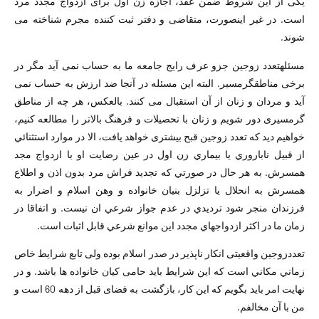
یکی از این شروط ضمن عقد، اجازه زن اول برای ازدواج مجدد مرد
است. در غیر اینصورت، متقاضی و دفتر ثبت کننده مجرم شناخته می
شوند.
مسئلهتعدد زوجین جزو عرف رايج جامعه ما به حساب نمی آید مگر در
برخی مناطقگرمسير. البته این مسئله در آنجا ضد ارزش به حساب نمی
آید و مردان و زنان از آن استقبال می کنند. بالعکس، هر چه از مناطق
گرمسیری دور شویم و زنان با تحصیلات و فرهنگ بالاتر را مطالعه کنیم،
خواهیم دید که تعدد زوجین قبح بیشتری خواهد یافت، الا در موارد استثنائي
از قبيل ناباروري يا بيماري زن اول در عين رضايت او با ازدواج مجد
همسرش. به هر حال در صورتي كه تجديد فراش مرد بدون اذن و اطلاع
همسرش به انحلال يا تزلزل بنيان خانواده و وهن اسلام و اضرار به
فرزندان منجر شود ترديدي در عدم جواز شرعي ان نيست. و اتفاقا در
زمان ما در اكثر ازدواجهاي مجدد اين موانع شرعي قابل اثبات است.
تعددزوجین واقعیتی انکار ناپذیر در صدر اسلام بوده ولی تابع شرایط خاص
زماني مكاني است که این شرایط باید حامی کیان خانواده ها باشد. و در
نهایت امر باید بگویم که این کار، بازگشت به فضای قبل از دهه 60 است و
من با آن مخالفم.