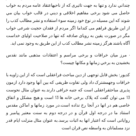
چنداني ندارد و تنها به جهت تاثیری که از ناحیهاعتقاد عامه مردم به خواب
حاصل می شود برخی مفاهیم اخلاقی و ديني در قالب خواب بیان مي
شوند که این مسیله در نوع خود زمینه سوء استفاده و نشر مطالب کذب را
از این طریق فراهم می کنداما اگر مردم از فقدان حجيت شرعی خواب
مگر در صورت یقین به رویای صادقه که تنها در صلاحیت اولیای خداست
آگاه باشند هرگز زمینه نشر مطالب کذب از این طریق به وجود نمی اید.
· مرز میان خرافات و برخی مراسم و اعتقادات مذهبی مانند نقدس
بخشیدن به برخي زمانها و مکانها چیست؟
كديور: بخش قابل توجهی از دین مباحث فراعقلی است که از این زاویه با
خرافات وجهمشترک داد ولی تفاوت ظریفی که بین آنها وجود دارد ازمون
پذیری مباحثفراعقلی است که جنبه خرافی دارند.به عنوان مثال نحوست
13 می توان گفت که پلاک برخی خانه ها 13 است و هیچ مشکل و اتفاق
خاصی هم در انها در آنجا رخ نداده است.در مورد زمانها و اماکن مقدس
استناد ما در درجه اول قرآن و در درجه دوم به سنت معتبر پیامبر و
روایاتی است که اعتبار انها به اثبات برسد.به عنوان مثال منزلت ایام قدر
نزد مسلمانان به واسطه نص قران است