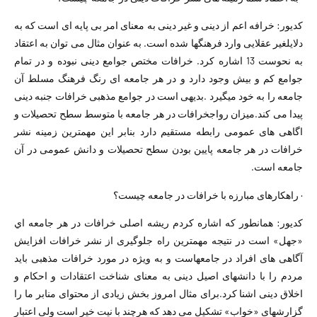
كديور: خرافه اعم از دینی و غیر دینی به معنای امر بی پایه ای است که به
دلایلغیر عقلایی وارد فرهنگها شده است. به عنوان مثال می توان به اعتقاد
به نحوست 13 اشاره کرد. خرافات مختص جوامع دینی نبوده و در تمام
جوامع کم و بیش وجود دارد و در هر جامعه ای رنگ فرهنگ مسلط آن
جامعه را به خود میگیرد .بدیهی است در جوامع مذهبی خرافات جنبه دینی
پیدا می کند.میزان رواجخرافات در هر جامعه با متوسط سطح تحصیلات و
اگاهی های عمومی رابطه مستقیم دارد بنابر این مهمترین زمینه نشر
خرافات در هر جامعه پایین بودن سطح تحصیلات و دانش عمومی در آن
جامعه است.
· راهکارهای مبارزه با خرافات در جامعه چیست؟
كديور: همانطور که اشاره کردم ریشه اصلی خرافات در هر جامعه اي
«جهل» است در نتیجه مهمترین راه جلوگیری از نشر خرافات افزایش
آگاهی های افراد در جامعهاست و به ویژه در مورد خرافات مذهبی باید
مردم را با دانشهای اصیل دینی به معنای شناخت اعتقادات و احکام و
اخلاق دینی اشنا کرد.برای مثال امروز بخش زیادی از محتوای منابر ما را
گزارشهای «خواب» تشکیل می دهد که هرچند با نیت خیر است ولی اعتبار