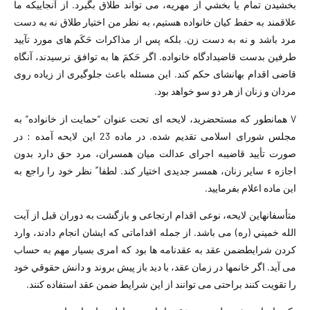
بخشیدن تمام يا بخشي از مهریه، می تواند طلاق بگیرد. از آنجاییکه ما
علاقمند به حفط کیان خانواده هستیم، به نظر من اختیار طلاق نه به دست
مرد باشد و نه به دست زن. بلکه پس از مذاكرات حَكَم های مورد تآیید
طرفین بدست قاضیدادگاه خانواده. اگر حَکمَ ها به توافق نرسیدند، آنگاه
قاضی اقدام بهانشای حکم کند. این مسئله باعث جلوگیری از زیاده روی
مردان و زنان از هر دو سو خواهد بود.
V همانطور که مستحضرید، لایحه ای تحت عنوان “حمایت از خانواده” به
مجلس شورای اسلامی تقدیم شده. در ماده 23 این لایحه آمده : در
صورت تأیید قاضیبه اجرای عدالت میان همسران، مرد حق دارد بدون
اجازه ء سایر زنان، همسر جدیدی اختیار کند. لطفا ً نظر خود را راجع به
این ماده اعلام بفرمایید.
متأسفانهاین لایحه، نوعی اقدام ارتجاعی و بازگشت به دوران قبل از آيت
الله خميني (ره) می باشد. از جمله اقداماتی که ايشان انجام دادند، وارد
کردن شرایطضمن عقد به عقدنامه ها بود که امری بسیار مهم به حساب
می آید. اگر خانمها در زمان عقد، با دید باز پیش بروند و دانش حقوقي خود
را تقویت کنند براحتی می توانند از این شرایط ضمن عقد استفاده کنند.