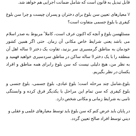
قابل تبدیل به قانون است که شامل ضمانت اجرایی هم خواهد شد.
V معیارهای تعیین سن بلوغ برای دختران و پسران چیست و چرا سن بلوغ
کیفری با بلوغ جسمی متفاوت است؟
مسئلهسن بلوغ و آنچه که اکنون عرف است، کاملا ً مربوط به صدر اسلام
می باشد یعنی شرایط خاص مکانی آن زمان. حتی اگر همین کشور
خودمان به مناطق گرمسیری سر بزنید، تفاوت یک دختر 9 ساله اهل آن
منطقه را با یک دختر 9 ساله ساکن در مناطق سردسیری خواهید فهمید و
به نظر من، هیچ دلیلی نیست که سن بلوغ رابرای همه مناطق و افراد
یکسان در نظر بگیریم.
بلوغ،شامل چند مرحله است؛ بلوغ عبادی، بلوغ جسمی، بلوغ جنسی و
بلوغ کیفری که سن تمام این مراحل با یکدیگر فرق کرده و وابستگی
تامی به شرایط زمانی و مکانی شخص دارد.
در پایان باید عرض کنم که سن بلوغ باید توسط معیارهای علمی و عقلی و
ديني توسط افراد صالح تعیین گردد.