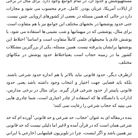
مسئلهپوشش و حدود آن، در تمام جوامع وجود دارد. برای مثال در برخی
از ایالات آمریکا، عریان بودن ِ کامل، جرم محسوب می شود و مجازات
دارد در حالی که همین مسئله در بعضی از کشورهای اروپایی چنين نيست.
حتی حدود پوششها در بخشهای مختلف این جوامع نیز با هم متفاوت است.
برای مثال، پوششی که در میهمانیها و شب نشینی ها استفاده می شود، با
پوشش عادی یا مجیطهای علمی کاملاً متفاوت است و اساسا ً اختلاط این
پوششها برایشان پذیرفته نیست. همین مسئله، یکی از بزرگترین مشکلات
کشور ما در زمینه حجاب است یعنیاختلاط حدود پوشش در مکانهای
مختلف.
ازطرف دیگر، حدود قانونی نباید بالاتر یا هم اندازه حدود شرعی باشند.
بلکه باید فضایی جهت اختیار و انتخاب وجود داشته باشد یعنی حدود
فانونی پایینتر از حدود شرعی قرار گیرند. برای مثال در برخی مدارس،
ادارات یا دانشگاه ها که استفاده از چادر اجباری است، شما چادری هایی
می بینید که حجاب شرعي را رعایت نمی کنند!
بنده درمقاله ای به عنوان “حجاب، حد شرعی و حد قانونی” آورده ام که حد
شرعی همان است که در قرآن آمده و لاغیر اما دلیلی نیست که حد قانونی
نیز همین باشد و اگر اینست، چرا در تلویزیون فیلمهایی (خارجي يا ايراني