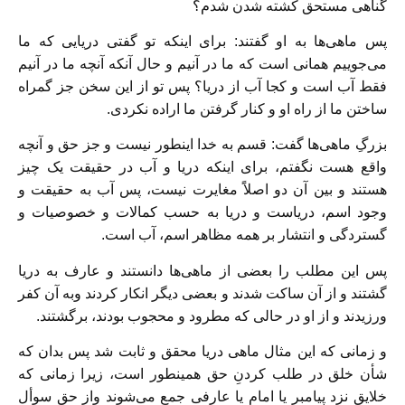
گناهی مستحق کشته شدن شدم؟
پس ماهی‌ها به او گفتند: برای اینکه تو گفتی دریایی که ما
می‌جوییم همانی است که ما در آنیم و حال آنکه آنچه ما در آنیم
فقط آب است و کجا آب از دریا؟ پس تو از این سخن جز گمراه
ساختن ما از راه او و کنار گرفتن ما اراده نکردی.
بزرگِ ماهی‌ها گفت: قسم به خدا اینطور نیست و جز حق و آنچه
واقع هست نگفتم، برای اینکه دریا و آب در حقیقت یک چیز
هستند و بین آن دو اصلاًَ مغایرت نیست، پس آب به حقیقت و
وجود اسم، دریاست و دریا به حسب کمالات و خصوصیات و
گستردگی و انتشار بر همه مظاهر اسم، آب است.
پس این مطلب را بعضی از ماهی‌ها دانستند و عارف به دریا
گشتند و از آن ساکت شدند و بعضی دیگر انکار کردند وبه آن کفر
ورزیدند و از او در حالی که مطرود و محجوب بودند، برگشتند.
و زمانی که این مثال ماهی دریا محقق و ثابت شد پس بدان که
شأن خلق در طلب کردنِ حق همینطور است، زیرا زمانی که
خلایق نزد پیامبر یا امام یا عارفی جمع می‌شوند واز حق سوأل