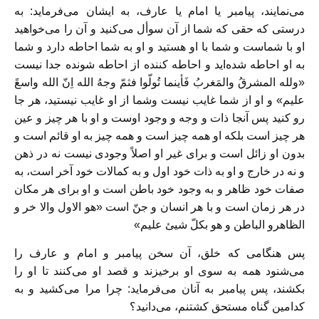
می‌نمایند، پیامبر یا امام یا عارف، به ایشان می‌فرماید: به
درستی که حقی که شما از آن سوأل می‌کنید و آن را می‌خواهید
او با شماست و شما با او هستید و او به شما احاطه دارد و شما
به او احاطه شده‌اید و احاطه کننده از احاطه شونده جدا نیست
«ولله المشرقُ والمَغربُ فَأینما تُولّوا فثمّ وجهُ الله اِنّ الله واسعً
علیم» و او از شما غایب نیست وشما از او غایب نیستید، هر جا
رو کنید پس آنجا ذات و وجه و وجود اوست و او با هر چیز و عین
هر چیز است بلکه او همه چیز است و همه چیز به او قائم است و
بدون او زائل است و برای غیر او اصلاً وجودی نیست نه در ذهن
و نه در خارج و او به ذات خود اول و به کمالات خود آخر است، به
صفات خود ظاهر و به وجود خود باطن است و او برای هر مکان
در هر زمان است و با هر انسان و جنّ است «هو الاول والا خر و
الظاهرو الباطن و هو بکلّ شیئ علیم»
پس هنگامی که خلق، آن سخن پیامبر و امام و عارف را
می‌شنود همه به سوی او برخیزند و قصد او می‌کنند تا او را
بکشند، پس پیامبر به آنان می‌فرماید: چرا مرا می‌کشید و به
کدامین گناه مستحق کشتنم، می‌دانید؟