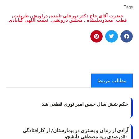
Tags
حضرت آقای حاج دکتر نورعلی تابنده
,
دراویش
,
طریقت
,
قطب
,
مجذوبعليشاه
,
مجلس درویشی
,
نعمت اللهی گنابادی
مطالب مرتبط
حکم شش سال حبس امیر نوری قطعی شد
آزادی از زندان و بستری در بیمارستان/ از کارافتادگی
۵۰درصدی ریه مصطفی دانشجو