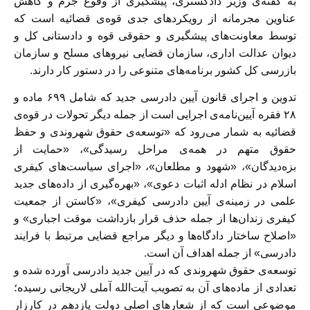
به گفته‌ی وزیر دادگستری، پیشگیری از وقوع جرم و کاهش
عناوین مجرمانه از رویکردهای جدی قوه‌ی قضائیه است که
توسط معاونت‌های پیشگیری و حقوقی قوه و دادستانی کل و
دیوان عدالت اداری، سازمان قضایی نیروهای مسلح و سازمان
بازرسی کل کشور برنامه‌های متنوعی را در دستور کار دارند.
تدوین و اجرای قانون آیین دادرسی جدید که شامل ۶۹۹ ماده و
۲۸ فقره آیین‏‌نامه‌ی اجرایی است از جمله دیگر تحولات در قوه‌ی
قضائیه به شمار می‌رود که «توسعه‌ی حقوق شهروندی و حفظ
حقوق متهم در همه‌ی مراحل رسیدگی»، «حمایت از
بزه‌‏دیدگان»، «شهود و مطلعان»، «اجرای سیاست‏‌های کیفری
اسلام در نظام ادله اثبات دعوی»، «بهره‌گیری از داده‏‌های جدید
علمی در زمینه‌ی آیین دادرسی کیفری»، «کاستن از جمعیت
کیفری زندان‏‌ها از جمله حذف قرار بازداشت موقت اجباری» و
«اصلاح ساختار دادگاه‌ها و دیگر مراجع قضایی مرتبط با فرایند
دادرسی» از جمله اهداف آن است.
توسعه‌ی حقوق شهروندی که در آیین جدید دادرسی آورده شده و
تعدادی از ماده‌های آن به تصویب آیت‌الله آملی لاریجانی رسیده؛
موضوعی است که از شعارهای اصلی دولت یازدهم در کارزار