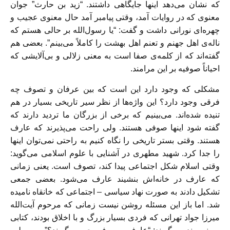
که نشان می‌دهد اینها جایگاهی داشتند. “زید بن‌ حارث” جوان
معنوی که در روایات آمد، وقتی پیامبر آمد حال معنوی عجیب و
چهره‌ای نورانی داشت و گفت: “یا رسول‌الله بر حالی هستم که
ناله‌ی اهل جهنم و تعنم اهل بهشت را کاملاً می‌بینم”. بعضی هم
گفته‌اند که از کلمه‌ی صفا است به معنی زلالی و بی‌آلایشی که
احیاناً صوفیه بر این مرامند.
مشکلی که وجود دارد این است که بین عرفان و تصوف چه
فرقی وجود دارد؟ این واژه‌ها از نظر سیر تاریخی بسیار در هم
تنیده شده‌اند. می‌بینیم که برخی از بزرگان ما تردید دارند که
گفته شود اینها صوفی هستند. ولی راحت می‌پذیرند که عارف
هستند. وقتی بستر تاریخی را نگاه کنیم به راحتی نمی‌توان اینها
را جدا کرد. شهید مطهری در آشنایی با علوم اسلامی می‌گوید:
وقتی اسلام شکل اجتماعی پیدا کند، تصوف است. یعنی زمانی
که عارف در خانه‌اش بنشیند عارف می‌شود. بعضی جمعی
تشکیل دادند به صورت نهاد سیاسی – اجتماعی که خانقاه نامیده
شد. اما باز این مسئله روشن نیست زمانی که مرحوم آیت‌الله
میرزا جواد تهرانی که فردی بسیار بزرگ و با اخلاق بودند، کتابی