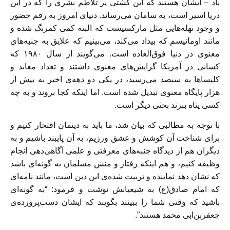
باد – ایشان هستند که این کشتی پر تلاطم بشری را که در این
دریا اسیر است، به سامان می‌رساند. دنیای امروز به رقم حضور
و وجود نهله‌هایی مثل مارکسیست که البته کمی کمرنگ شده و
مانند اومانیسم که بیداد می‌کند، می‌بینیم که علایق به جنبه‌های
معنوی در دنیا فوق‌العاده است. می‌گویند از سال ۱۹۸۰ که
کسانی در آمریکا گرایش‌های معنوی داشتند و تعداد معابد و
کلیساها به سیصد می‌رسید، در یکی دو دهه‌ی اخیر به بیش از
هزار پایگاه معنوی تبدیل شده است. اما اینکه کجا بروند و به چه
کسی پناه ببرند بحثی دیگر است.
با توجه به مطالبی که بیان شد، ما باید به دینمان افتخار کنیم و
برای شناخت آن کوشش و عشق ورزیم، به آن پایبند باشیم و به
دیگران هم از دیدگاه جنبه‌های معرفتی و علمی آگاهی‌دهی انجام
وظیفه کنیم، و هم اینکه رفتار و منش مسلمان به گونه‌ای باشد
که نشان دهد نماینده و تربیت شده‌ی این دین است، مانند نامه‌ای
که امام صادق(ع) به شیعیانش نوشت و فرمود: “به گونه‌ای
باشید که وقتی شما را ببینند بگویند که ایشان دست‌پرورده‌ی
جعفربن‌ابی محمد هستند”.