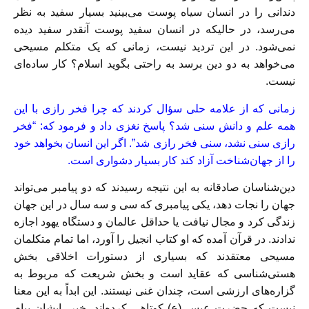
دندانی را در انسان سیاه‌ پوست می‌بینید بسیار سفید به نظر
می‌رسد، در حالیکه در انسان سفید پوست آنقدر سفید دیده
نمی‌شود. در این تردید نیست، زمانی که یک متکلم مسیحی
می‌خواهد به دو دین برسد به راحتی بگوید اسلام؟ کار ساده‌ای
نیست.
زمانی که از علامه حلی سؤال کردند که چرا فخر رازی با این
همه علم و دانش سنی شد؟ پاسخ نغزی داد و فرمود که: “فخر
رازی سنی نشد، سنی فخر رازی شد”. اگر این انسان بخواهد خود
را از جهان‌شناخت آزاد کند کار بسیار دشواری است.
دین‌‌‌شناسان صادقانه به این نتیجه رسیدند که دو پیامبر می‌تواند
جهان را نجات دهد، یکی پیامبری که سی و سه سال در این جهان
زندگی کرد و مجال نیافت یا حداقل عالمان و دستگاه یهود اجازه
ندادند. در قرآن آمده که او کتاب انجیل را آورد، اما تمام متکلمان
مسیحی معتقدند که بسیاری از دستورات اخلاقی بخش
هستی‌شناسی که عقاید است و بخش شریعت که مربوط به
گزاره‌های ارزشی است، چندان غنی نیستند. این ابداً به این معنا
نیست که حضرت عیسی(ع) کوتاهی کرده‌اند، خیر، ایشان پیام