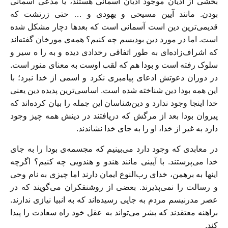
بخشی از ادیان موجود ادیان آسمانی هستند، یا مدعی آسمانی
بودن. مانند آیین مسیحی و یهودی و … حتی زرتشت که
قدیمی‌ترین دین است آسمانی است که بعدها دچار مشکل شده
است. اما در مورد دین بودیسم چه کنیم؟ همه‌ی مورخان گفته‌اند
که اشراف‌زاده‌ای به طور اتفاقی رخدادی دیده و به را ه سیر و
سلوک رفته است و بودا هم که لقب اوست به معنای منور است.
در دوران دعوتش ادعای پیامبری نکرد و اسمی از خدا نبرد؛ با
این همه بودا دین شناخته شده است. اساسی‌ترین پدیده دین یعنی
خدا اینجا وجود ندارد و دین‌شناسان این جمله را بیان کرده‌اند که
پیروان بودا بعد از مرگش که دریافتند در دینش همه چیز وجود
دارد به غیر از خدا، او را به جای خدا نشاندند.
در معابدی که وجود دارد می‌بینیم که مجسمه‌ی بودا را به جای
خدا می‌پرستند. با آیینی مانند هندو و هندویی چه کنیم؟ اگرچه
اینها به برهمن، خدای رب‌النوع ایمان دارند اما چیزی به نام وحی
و رسالت را نمی‌پذیرند. بعضی از روشنفکران می‌گویند که در
عصر مدرنیسم مردم به جایی رسیده‌اند که به انبیا نیازی ندارند.
براهنه معتقدند که بشر می‌تواند به عقل خود راه سعادت را پیدا
کند.