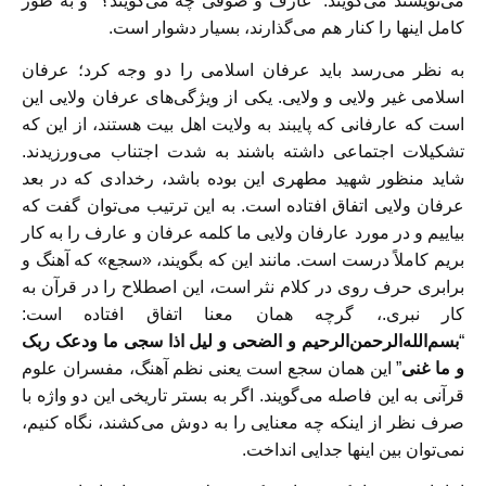
می‌نویسند می‌گویند: “عارف و صوفی چه می‌گویند؟” و به طور
کامل اینها را کنار هم می‌گذارند، بسیار دشوار است.
به نظر می‌رسد باید عرفان اسلامی را دو وجه کرد؛ عرفان
اسلامی غیر ولایی و ولایی. یکی از ویژگی‌های عرفان ولایی این
است که عارفانی که پایبند به ولایت اهل بیت هستند، از این که
تشکیلات اجتماعی داشته باشند به شدت اجتناب می‌ورزیدند.
شاید منظور شهید مطهری این بوده باشد، رخدادی که در بعد
عرفان ولایی اتفاق افتاده است. به این ترتیب می‌توان گفت که
بیاییم و در مورد عارفان ولایی ما کلمه عرفان و عارف را به کار
بریم کاملاً درست است. مانند این که بگویند، «سجع» که آهنگ و
برابری حرف روی در کلام نثر است، این اصطلاح را در قرآن به
کار نبری.، گرچه همان معنا اتفاق افتاده است:
“
بسم‌الله‌الرحمن‌الرحیم و الضحی و لیل اذا سجی ما ودعک ربک
و ما غنی
” این همان سجع است یعنی نظم آهنگ، مفسران علوم
قرآنی به این فاصله می‌گویند. اگر به بستر تاریخی این دو واژه با
صرف نظر از اینکه چه معنایی را به دوش می‌کشند، نگاه کنیم،
نمی‌توان بین اینها جدایی انداخت.