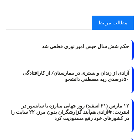
مطالب مرتبط
حکم شش سال حبس امیر نوری قطعی شد
آزادی از زندان و بستری در بیمارستان/ از کارافتادگی
۵۰درصدی ریه مصطفی دانشجو
۱۲ مارس (۲۱ اسفند) روز جهانی مبارزه با سانسور در
اینترنت: #آزادی هم‌آیند گزارشگران‌ بدون مرز، ۲۲ سایت را
در کشورهای خود رفع مسدودیت کرد