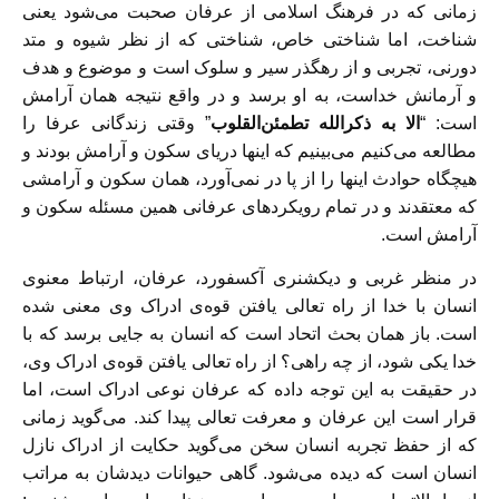
زمانی که در فرهنگ اسلامی از عرفان صحبت می‌شود یعنی
شناخت، اما شناختی خاص، شناختی که از نظر شیوه و متد
دورنی، تجربی و از رهگذر سیر و سلوک است و موضوع و هدف
و آرمانش خداست، به او برسد و در واقع نتیجه همان آرامش
است: “
الا به ذکرالله تطمئن‌القلوب
” وقتی زندگانی عرفا را
مطالعه می‌کنیم می‌بینیم که اینها دریای سکون و آرامش بودند و
هیچگاه حوادث اینها را از پا در نمی‌آورد، همان سکون و آرامشی
که معتقدند و در تمام رویکردهای عرفانی همین مسئله سکون و
آرامش است.
در منظر غربی و دیکشنری آکسفورد، عرفان، ارتباط معنوی
انسان با خدا از راه تعالی یافتن قوه‌ی ادراک وی معنی شده
است. باز همان بحث اتحاد است که انسان به جایی برسد که با
خدا یکی شود، از چه راهی؟ از راه تعالی یافتن قوه‌ی ادراک وی،
در حقیقت به این توجه داده که عرفان نوعی ادراک است، اما
قرار است این عرفان و معرفت تعالی پیدا کند. می‌گوید زمانی
که از حفظ تجربه انسان سخن می‌گوید حکایت از ادراک نازل
انسان است که دیده می‌شود. گاهی حیوانات دیدشان به مراتب