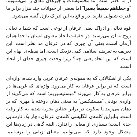
از ما بالاتر است. ما محسوسات و چیزهای مادی را می‌شنویم:
“
و جعلناهم سمیعاً بصیرا
” اما بعضی از حیوانات چند هزار برابر ما
قدرت شنوایی دارند، در واقع به این ادراک نازل گفته می‌شود.
قوه تعالی و ادراک یعنی عرفان از نوعی است که شما با تعالی
روح به آن می‌رسید. در حقیقت اتحاد معنوی انسان با خدا همان
آرمان است. یعنی آن چیزی که در عرفان مد نظر است. این
تعریف به تعریف اسلامی کمی نزدیک است، اما نقطه‌ی ابهام این
است که این اتحاد یعنی چه؟ زیرا وحدت چیزی جدای از اتحاد
است.
یکی از اشکالاتی که به مقوله‌ی عرفان غربی وارد شده، واژه‌ای
است که در برابر عرفان به کار می‌رود. واژه‌ای که غربی‌ها در
برابر عرفان به کار می‌برند “میستیسیزیم: است که می‌گویند از
واژه‌ی یونانی “میستیکنس” به معنی دهان دوخته یا مهری که بر
دهان می‌زنند یا سکوت در برابر حقایق تجربه شده، به کار رفته
است. بنابراین کلمه‌ی انگلیسی کلمه‌ی عرفان دچار یک نارسایی
جدی است؛ بسیاری از معانی را ندارد، البته گاهی در زبان‌ها این
مشکل وجود دارد که نمی‌توانیم معنای زبانی را برسانیم.