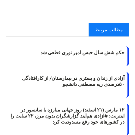
مطالب مرتبط
حکم شش سال حبس امیر نوری قطعی شد
آزادی از زندان و بستری در بیمارستان/ از کارافتادگی
۵۰درصدی ریه مصطفی دانشجو
۱۲ مارس (۲۱ اسفند) روز جهانی مبارزه با سانسور در
اینترنت: #آزادی هم‌آیند گزارشگران‌ بدون مرز، ۲۲ سایت را
در کشورهای خود رفع مسدودیت کرد