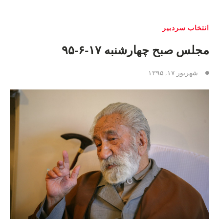
انتخاب سردبیر
مجلس صبح چهارشنبه ١٧-۶-٩۵
شهریور ۱۷, ۱۳۹۵