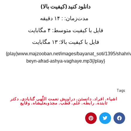
دانلود کنید (کیفیت بالا)
مدت‌زمان: : ١۴ دقیقه
فايل با
کیفیت متوسط:
۴
مگابایت
فايل با کیفیت بالا: ۱۳ مگابایت
{play}www.majzooban.net/images/bayanat_soti/1395/sha
beyn-afrad-ashya-vaghaye.mp3{/play}
Tags
اشیاء
,
افراد
,
دانستن
,
دراویش نعمت اللّهی گنابادی
,
دکتر
تابنده
,
رابطه
,
علم
,
قطب
,
مجذوبعلیشاه
,
وقایع