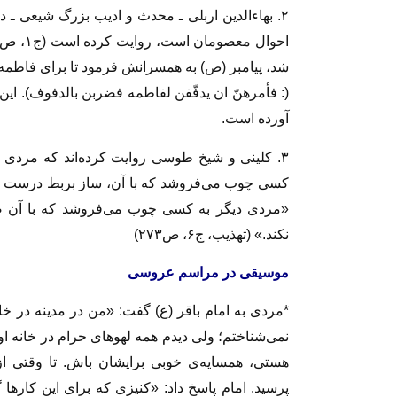
۲. بهاءالدین اربلی ـ محدث و ادیب بزرگ شیعی ـ د
شد، پیامبر (ص) به همسرانش فرمود تا برای فاطمه (ع)
آورده است.
۳. کلینی و شیخ طوسی روایت کرده‌اند که مردی
کسی چوب می‌فروشد که با آن، ساز بربط درست می‌ک
«مردی دیگر به کسی چوب می‌فروشد که با آن صلی
نکند.» (تهذیب، ج۶، ص۲۷۳)
موسیقی در مراسم عروسی
*مردی به امام باقر (ع) گفت: «من در مدینه در خ
نمی‌شناختم؛ ولی دیدم همه لهوهای حرام در خانه ا
هستی، همسایه‌ی خوبی برایشان باش. تا وقتی از
پرسید. امام پاسخ داد: «کنیزی که برای این کار‌ه