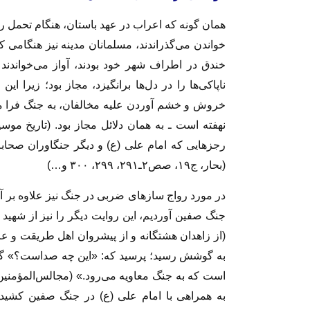
همان گونه که اعراب در عهد باستان، هنگام تحمل رنج
خواندن می‌گذراندند، مسلمانان مدینه نیز هنگامی 
خندق در اطراف شهر خود بودند، آواز می‌خواندند
ناپاکی‌ها را در دل‌ها برانگیزد، مجاز بود؛ زیرا
خروش و خشم آوردن علیه مخالفان، به جنگ فرا می‌
رجزهایی که امام علی (ع) و دیگر جنگاوران صحابه
(بحار، ج۱۹، صص۲ـ۲۹۱، ۲۹۹، ۳۰۰ و…)
در مورد رواج سازهای ضربی در جنگ نیز علاوه بر آنچ
جنگ صفین آوردیم، این روایت دیگر را نیز از شهی
(از زاهدان هشتگانه و از پیشروان اهل طریقت و ع
به گوشش رسید؛ پرسید که: «این چه صداست؟» گفت
به همراهی با امام علی (ع) در جنگ صفین کشید 