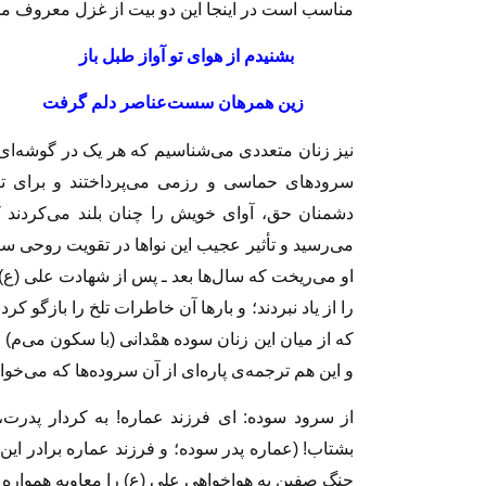
مناسب است در اینجا این دو بیت از غزل معروف مولان
بشنیدم از هوای تو آواز طبل باز
زین همرهان سست‌عناصر دلم گرفت
نیز زنان متعددی می‌شناسیم که هر یک در گوشه‌ای 
سرودهای حماسی و رزمی می‌پرداختند و برای ترغی
دشمنان حق، آوای خویش را چنان بلند می‌کردند
می‌رسید و تأثیر عجیب این نوا‌ها در تقویت روحی س
او می‌ریخت که سال‌ها بعد ـ پس از شهادت علی (ع)
را از یاد نبردند؛ و بار‌ها آن خاطرات تلخ را بازگو کر
که از میان این زنان سوده همْدانی (با سکون می‌م) و ب
و این هم ترجمه‌ی پاره‌ای از آن سروده‌ها که می‌خوان
از سرود سوده:‌ ای فرزند عماره! به کردار پدرت، د
بشتاب! (عماره پدر سوده؛ و فرزند عماره برادر این
جنگ صفین به هواخواهی علی (ع) را معاویه همواره