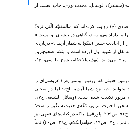
د.» (مستدرک الوسائل، محدث نوری، چاپ افست از
ق (ع) روایت کرده‌اند که: «المغنیّه الّتی تزفّ
 به داماد می‌رساند، گناهی در پیشه‌ی او نیست.»
ا از احادیث حسن (نیکو) به شمار آرند…» درباره‌ی
نقل از شهید اول آورده است و اینکه: صحیح‌ترین
نظریه در این مورد، قول کسانی است که آن را مباح می‌دانند. (تهذیب‌الاحکام، شیخ طوسی، ج۶،
ارمین حدیثی که آوردیم، پیامبر (ص) عروسی‌ای را
 بخوانند: «به نزد شما آمدیم الخ»؛ اما در سخنی
منسوب به امام صادق (ع) در نکوهش غنا، حدیث مزبور تکذیب شده است. (وسائل الشیعه، ج۱۷،
آن سخن با حدیث مزبور، کفّه‌ی حدیث سنگین‌تر است؛
زیرا اولاً نه تنها در منابع حدیثی آمده (بنگرید به بحار، ج۷۶، ص۲۵۹ـ پاورقی)، بلکه در کتاب‌های فقهی نیز
بدان استناد و استدلال شده است. (مسالک، شهید ثانی، ج۷، ص۱۹؛ جواهرالکلام، ج۲۹، ص۴۰) ثانیاً