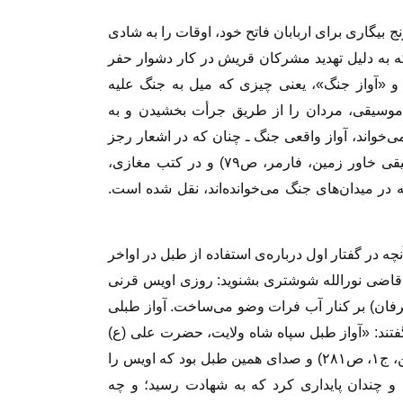
 بیگاری برای اربابان فاتح خود، اوقات را به شادی
که به دلیل تهدید مشرکان قریش در کار دشوار حفر
 و «آواز جنگ»، یعنی چیزی که میل به جنگ علیه
 این موسیقی، مردان را از طریق جرأت بخشیدن و به
خواند، آواز واقعی جنگ ـ چنان که در اشعار رجز
نهفته است ـ به‌‌ همان دلائل مجاز بود. (تاریخ موسیقی خاور زمین، فارمر، ص۷۹) و در کتب مغازی،
 در میدان‌های جنگ می‌خوانده‌اند، نقل شده است.
ه در گفتار اول درباره‌ی استفاده از طبل در اواخر
د قاضی نورالله شوشتری بشنوید: روزی اویس قرنی
رفان) بر کنار آب فرات وضو می‌ساخت. آواز طبلی
ند: «آواز طبل سپاه شاه ولایت، حضرت علی (ع)
است که به جنگ معاویه می‌رود.» (مجالس‌المؤمنین، ج۱، ص۲۸۱) و صدای همین طبل بود که اویس را
و چندان پایداری کرد که به شهادت رسید؛ و چه