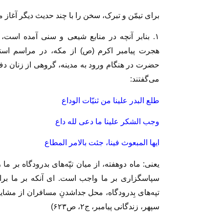
برای تیمّن و تبرک، سخن را با چند حدیث دیگر آغاز م
۱. بنابر آنچه در منابع شیعی و سنی آمده است،
هجرت پیامبر اکرم (ص) از مکه، در مراسم استق
حضرت در هنگام ورود به مدینه، گروهی از زنان دف
می‌گفتند:
طلع البدر علینا من ثنیّات الوداع
وجب الشکر علینا ما دعی لله داع
ایها المبعوث فینا، جئت بالامر المطاع
یعنی: ماه دوهفته، از میان تپّه‌های بدرودگاه بر ما 
سپاسگزاری بر ما واجب است.‌ ای آنکه بر ما بران
تپه‌های بِدرودگاه، محل جداشدنِ مسافران از مشایعت
سپهر، زندگانی پیامبر، ج۲، ص۶۲۳)