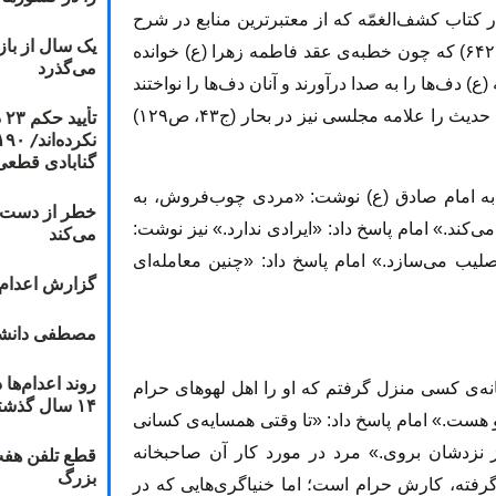
ر کتاب کشف‌الغمّه که از معتبر‌ترین منابع در شرح
یک سال از با
احوال معصومان است، روایت کرده است (ج۱، ص۶۴۲) که چون خطبه‌ی عقد فاطمه زهرا (ع) خوانده
می‌گذرد
 دف‌ها را به صدا درآورند و آنان دف‌ها را نواختند
ت
(: فأمرهنّ ان یدفّفن لفاطمه فضربن بالدفوف). این حدیث را علامه مجلسی نیز در بحار (ج۴۳، ص۱۲۹)
گنابادی قطعی
 به امام صادق (ع) نوشت: «مردی چوب‌فروش، به
خطر از دست دا
ند.» امام پاسخ داد: «ایرادی ندارد.» نیز نوشت:
می‌کند
ب می‌سازد.» امام پاسخ داد: «چنین معامله‌ای
گزارش اعدام ۲۰۱۸: قصاص و بخش
مصطفی دانشج
انه‌ی کسی منزل گرفتم که او را اهل لهوهای حرام
۱۴ سال گذشته
و هست.» امام پاسخ داد: «تا وقتی همسایه‌ی کسانی
قطع تلفن هفت
 نزدشان بروی.» مرد در مورد کار آن صاحبخانه
بزرگ
ا گرفته، کارش حرام است؛ اما خنیاگری‌هایی که در