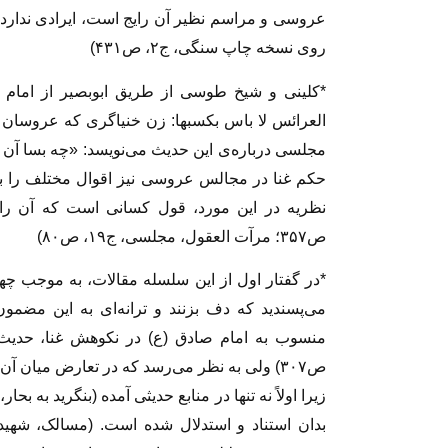
عروسی و مراسم نظیر آن رایج است، ایرادی ندار
روی نسخه چاپ سنگی، ج۲، ص۴۳۱)
*کلینی و شیخ طوسی از طریق ابوبصیر از امام صاد
العرائس لا باس بکسبها: زن خنیاگری که عروسان را
مجلسی درباره‌ی این حدیث می‌نویسد: «چه بسا آن ر
حکم غنا در مجالس عروسی نیز اقوال مختلف را به 
ص۳۵۷؛ مرآت العقول، مجلسی، ج۱۹، ص۸۰)
*در گفتار اول از این سلسله مقالات، به موجب چه
می‌پسندید که دف بزنند و ترانه‌ای به این مضمون
ص۳۰۷) ولی به نظر می‌رسد که در تعارض میان 