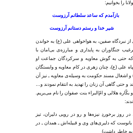
ا را بخوانیم:
 بازآمدم که ساعد سلطانم آرزوست
 شیر خدا و رستم دستانم آرزوست
از نبردگاه صفین، به هواخواهی علی (ع) به خواندن
ب جنگاوران به پایداری و مبارزه‌ی بی‌امان با
 که حتی به گوش معاویه و سرکردگان جماعت او
پاه علی (ع)، چنان زهری در کام معاویه و وابستگان
 و اشغال مسند حکومت به وسیله‌ی معاویه ـ نیز آن
دند و حتی گاهی آن زنان را تهدید به انتقام نمودند و…
کّاره هلالی و امّ‌البراء بنت صفوان را نام می‌بریم.
دند:
ر روز برخوردِ نیزه‌ها و رو در رویی دلیران، تیز
 بانوست که دلیری‌های وی و قبیله‌اش ـ همدان ـ در
 به خاطر داشت)