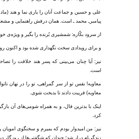
علی و حسین و جماعت آنان را یاری نما و هند (مادر 
پیامبرـ محمد ـ است.‌‌ همان درفش راهنمایی و مشع
از سرود بکّاره: شمشیری بُرنده را بگیر و ویژه‌ی خ
و برای رویدادی سخت نگهداری شده بود و اکنون 
نیز: آیا چنان می‌بینی که پسر هند خلافت را تصا
است.
معاویه! نفس تو از سر گمراهی، تو را در نهان ن
معاویه) فریبت دادند تا بدبخت شوی.
اینک با بد‌ترین فال، و به همراه شومی‌های آن بازگ
کرد.
نیز: من امیدوار بودم که بمیرم و سخنگوی امویان را 
زندگی‌ام دراز شد؛ چندان که شگفتی‌ها از روزگار دی