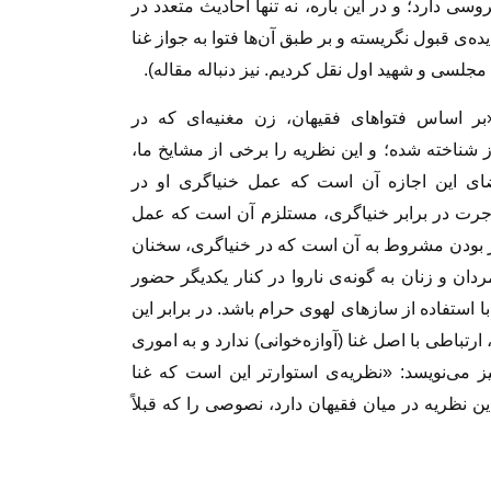
ی دارد؛ و در این باره، نه تنها احادیث متعدد در
یده‌ی قبول نگریسته و بر طبق آن‌ها فتوا به جواز غنا
مجلسی و شهید اول نقل کردیم. نیز دنباله مقاله).
ر اساس فتواهای فقیهان، زن مغنیه‌ای که در
 شناخته شده؛ و این نظریه را برخی از مشایخ ما،
ضای این اجازه آن است که عمل خنیاگری او در
ِ اجرت در برابر خنیاگری، مستلزم آن است که عمل
مجاز بودن مشروط به آن است که در خنیاگری، سخنان
دان و زنان به گونه‌ی ناروا در کنار یکدیگر حضور
 با استفاده از سازهای لهوی حرام باشد. در برابر این
تباطی با اصل غنا (آوازه‌خوانی) ندارد و به اموری
ز آن مربوط است.» (جواهر، ج۲۲، ص۴۸) نیز می‌نویسد: «نظریه‌ی استوار‌تر این است که غنا
 نظریه در میان فقیهان دارد، نصوصی را که قبلاً