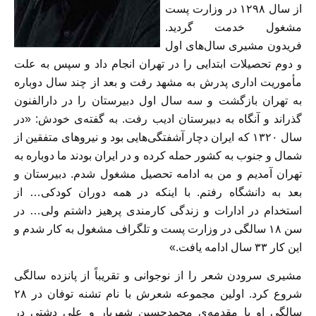
از سال ۱۲۹۸ در وزارت پست
مشغول خدمت گردید.
فریدون مشیری سال‌های
ا
ول
دوم تحصیلات ابتدایی را در تهران انجام داد و سپس به علت
و
مأموریت اداری پدرش به مشهد رفت و بعد از چند سال دوباره
به تهران بازگشت و سه سال اول دبیرستان را در دارالفنون
گذراند و آنگاه به دبیرستان ادیب رفت. به گفته‌ی خودش: «در
سال ۱۳۲۰ که ایران دچار آشفتگی‌هایی بود و نیروهای متفقین از
شمال و جنوب به کشور حمله کرده و در ایران بودند ما دوباره به
تهران آمدیم و من به ادامه تحصیل مشغول شدم. دبیرستان و
بعد به دانشگاه رفتم. با اینکه در همه دوران کودکی… از
استخدام در ادارات و زندگی کارمندی پرهیز داشتم ولی… در
سن ۱۸ سالگی در وزارت پست و تلگراف مشغول به کار شدم و
این کار ۳۳ سال ادامه یافت.»
مشیری سرودن شعر را از نوجوانی و تقریباً از پانزده سالگی
شروع کرد. اولین مجموعه شعرش با نام تشنه توفان در ۲۸
سالگی او با مقدمه‌ی محمدحسین شهریار و علی دشتی در