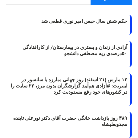
حکم شش سال حبس امیر نوری قطعی شد
آزادی از زندان و بستری در بیمارستان/ از کارافتادگی
۵۰درصدی ریه مصطفی دانشجو
۱۲ مارس (۲۱ اسفند) روز جهانی مبارزه با سانسور در
اینترنت: #آزادی هم‌آیند گزارشگران‌ بدون مرز، ۲۲ سایت را
در کشورهای خود رفع مسدودیت کرد
۳۸۹ روز بازداشت خانگی حضرت آقای دکتر نورعلی تابنده
مجذوبعلیشاه