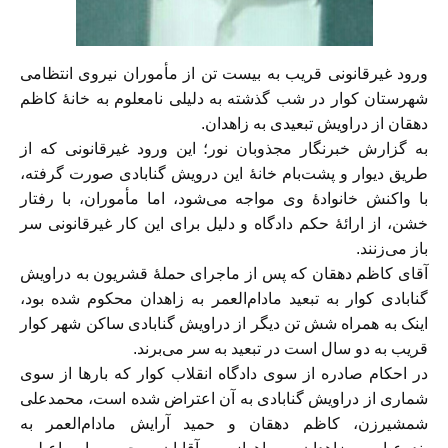
ورود غيرقانونى قريب به بيست تن از مأموران نيروى انتظامى
شهرستان كوار در شب گذشته به دليلى نامعلوم به خانهٔ كاظم
دهقان از دراويش تبعيدى به زاهدان.
به گزارش خبرنگار مجذوبان نور؛ اين ورود غيرقانونى كه از
طريق ديوار و پشت‌بام خانهٔ اين درويش گنابادى صورت گرفته،
با واكنش خانوادهٔ وى مواجه مى‌شود، اما مأموران، با رفتار
خشن، از ارائهٔ حكم دادگاه و دليل براى اين كار غيرقانونى سر
باز مى‌زنند.
آقاى كاظم دهقان كه پس از ماجراى حملهٔ قشريون به دراويش
گنابادى كوار به تبعيد مادام‌العمر به زاهدان محكوم شده بود،
اينک به همراه شش تن ديگر از دراويش گنابادى ساكن شهر كوار
قريب به دو سال است در تبعيد به سر مى‌برند.
در احكام صادره از سوى دادگاه انقلاب كوار كه بارها از سوى
شمارى از دراويش گنابادى به آن اعتراض شده است، محمدعلی
شمشیرزن، کاظم دهقان و حمید آرایش مادام‌العمر به