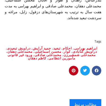
بندرعباس، زاهدان و اهواز و آقايان محسن اسماعیلی،
محمدعلی دهقان، محمدعلی صادقی و ابراهیم بهرامی به مدت
هفت سال به ترتيب به شهرستان‌هاى دزفول، زابل، مراغه و
سردشت تبعید شده‌اند.
Tags
ابراهیم بهرامی
,
احكام
,
تبعيد
,
حمید آرایش
,
دراويش تبعيدى
,
دراويش گنابادى
,
كوار
,
محسن اسماعیلی
,
محمدعلی دهقان
,
محمدعلی شمشیرزن
,
محمدعلی صادقی
,
ورود غير قانونى
مأمورين انتظامى
,
کاظم دهقان
مطالب مرتبط