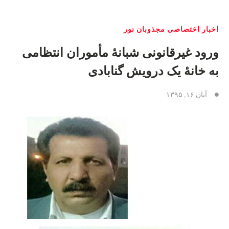
اخبار اختصاصی مجذوبان نور
ورود غيرقانونى شبانهٔ مأموران انتظامى
به خانهٔ يک درويش گنابادى
آبان ۱۶, ۱۳۹۵