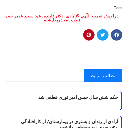
Tags
دراویش نعمت اللّهی گنابادی
,
دکتر تابنده
,
عید سعید غدیر خم
,
قطب
,
مجذوبعلیشاه
مطالب مرتبط
حکم شش سال حبس امیر نوری قطعی شد
آزادی از زندان و بستری در بیمارستان/ از کارافتادگی
۵۰درصدی ریه مصطفی دانشجو