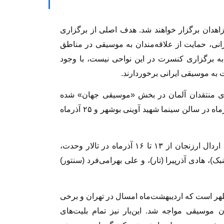
زاهدان برگزار خواهند شد. هدف اصلی از برگزاری
نی، حمایت از علاقه‌مندان به موسیقی در مناطق
ه برگزاری کنسرت در این نواحی نیست، با وجود
 به موسیقی ایرانی برخوردارند.
ایزه‌ی منتقدان آلمان در بخش «موسیقی جهان» شده
است، ۲۰ و ۲۱ آذرماه در تالار حافظ شیراز، ۲۳ آذرماه در سالن سینما شهید آوینی بوشهر و ۲۵ آذرماه
او پس از برگزاری کنسرت‌های دونوازی‌اش همراه اردال ارزنجان از ۱۳ تا ۱۶ آذرماه در تالار وحدت،
ک)، هادی آذرپیرا (تار)، و علی بهرامی‌فرد (سنتور)
لهر است که اردیبهشت‌ماه امسال در تهران و برخی
 موسیقی مواجه شد. این‌بار نیز تمام بلیت‌های