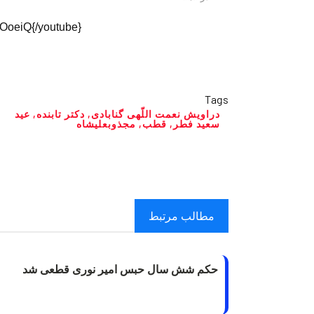
OoeiQ{/youtube}
Tags
دراویش نعمت اللّهی گنابادی
,
دکتر تابنده
,
عید
سعید فطر
,
قطب
,
مجذوبعلیشاه
مطالب مرتبط
حکم شش سال حبس امیر نوری قطعی شد