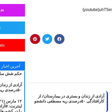
AM
{youtube}uhT5ei
R
NEL
آخرین اخبار
حکم شش سال
آزادی از زندا
۵۰درصدی ریه مصطفی دانشجو
آزادی از زندان و بستری در بیمارستان/ از
کارافتادگی ۵۰درصدی ریه مصطفی دانشجو
را در کشورها