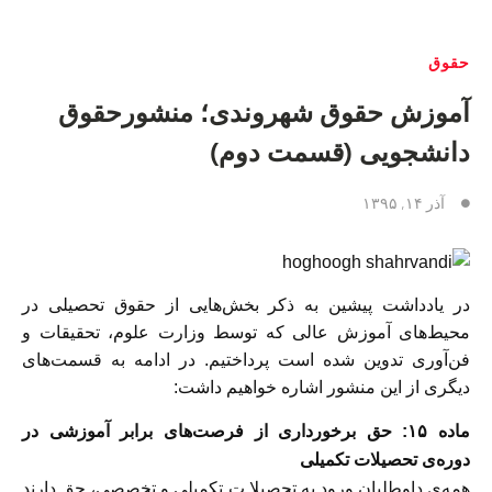
حقوق
آموزش حقوق شهروندى؛ منشورحقوق
دانشجویى (قسمت دوم)
آذر ۱۴, ۱۳۹۵
در يادداشت پيشين به ذكر بخش‌هايى از حقوق تحصيلى در
محيط‌هاى آموزش عالى كه توسط وزارت علوم، تحقيقات و
فن‌آورى تدوين شده است پرداختيم. در ادامه به قسمت‌های
ديگرى از اين منشور اشاره خواهيم داشت:
ماده ١۵: حق برخورداری از فرصت‌های برابر آموزشی در
دوره‌ی تحصیلات تکمیلی
‎همه‌ی داوطلبان ورود به تحصیلا ت تكميلى و تخصصى، حق دارند