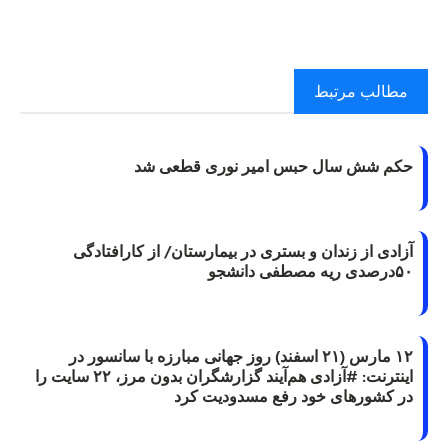
مطالب مرتبط
حکم شش سال حبس امیر نوری قطعی شد
آزادی از زندان و بستری در بیمارستان/ از کارافتادگی
۵۰درصدی ریه مصطفی دانشجو
۱۲ مارس (۲۱ اسفند) روز جهانی مبارزه با سانسور در
اینترنت: #آزادی هم‌آیند گزارشگران‌ بدون مرز، ۲۲ سایت را
در کشورهای خود رفع مسدودیت کرد