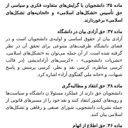
ماده ٣۵: دانشجویان با گرایش‌های متفاوت فكرى و سیاسى از
حق تأسیس «تشكل‌هاى اسلامی» و «اتحادیه‌هاى تشکل‌های
اسلامی» برخوردارند.
ماده ٣٧: حق آزادی بیان در دانشگاه
‎آزادی بیان از حقوق اساسى و اولیه‌ی دانشجویان است و در
فضای دانشگاه ظرفیت‌هاى متنوعی برای تحقق آن در نظر
گرفته شده است. از آن جمله می‌توان به «تشكل‌های اسلامی،
«نشریات دانشجویى» ، «کرسى‌هاى آزاداندیشى (در قالب
کرسی مناظره، کرسی نقد و نظر، کرسى پرسش و ‎پاسخ
شبهات، و «خانه ملی گفتگوی آزاد» اشاره کرد.
ماده ٣٨: حق انتقاد و مطالبه‌گری
‎دانشجویان حق دارند از عملکرد مسئولا ن دانشگاه و سیاست‌ها
و رویه‌هاى کشور انتقاد کنند و نقد خود را از مسیرهای قانونی از
جمله نشریات دانشجويى، شورای صنفى و رفاهى و ‎تشکل‌های
اسلامى بیان کنند.
ماده ۴۶: حق اطلاع از اتهام