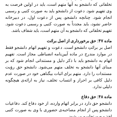
‎تخلفاتی که دانشجو به آنها متهم است، باید در اولین فرصت به
وی تفهیم شود. دعوت از دانشجو باید به صورت کتبی و رسمی
انجام شود. چنانچه دانشجو، پس از دعوت اول، در دبیرخانه
حاضر نشود، باید مجدداً به صورت کتبی و رسمى دعوت شود.
تفهیم تخلفاتی که دانشجو به آن متهم است، ‎باید شفاف باشد.
ماده ۴۷: حق برخورداری از اصل برائت
‎اصل بر برائتِ دانشجو است. دعوت و تفهیم اتهام دانشجو فقط
در موارد مندرج در ماده آیین‌نامه انضباطی مجاز است. تفهیم
اتهام به دانشجو باید با ذکر دلیل و مستنداتی انجام شود که بر
مبنای آنها دانشجو به تخلف متهم می‌شود. دانشجو حق رؤیت
مستندات را دارد. متهم برای اثبات بيگناهى خود در صورت عدم
دليل کافی بر احراز و انتساب تخلف، نیاز به ارائه‌ی هیچگونه
دلیلى ندارد.
ماده ۴٨: حق دفاع
‎دانشجو حق دارد در برابر اتهام وارده، از خود دفاع کند. دفاعیات
دانشجو پس از انجام مصاحبه‌ی حضورى با وی به صورت کتبی
اخذ و صورتجلسه می‌شود.