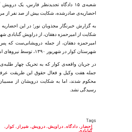
شعبه‌ی ١۵ دادگاه تجديدنظر فارس، يک درو
احضاريه‌ی صادرشده، شكايت بيش از صد نفر از مردم
به گزارش خبرنگار مجذوبان نور؛ در اين احضاري
شكايت از اميرحمزه دهقان، از دراويش گنابادى شهرس
اميرحمزه دهقان، از جمله درويشانى‌ست كه پس 
شهرستان كوار در شهريور ١٣٩٠، توسط نيروهاى امنيتى دستگير و به زندان و حبس محكوم شد.
در جريان واقعه‌ی كوار كه به تحريک چهار طلبه‌ی
جمله هفت وكيل و فعال حقوق اين طريقت عرفانى،
محكوم شدند، اما به شكايت درويشان از مسببان
رسيدگى نشد.
Tags
احضار
,
دادگاه
,
دراویش
,
درویش
,
شیراز
,
کوار
,
گنابادی