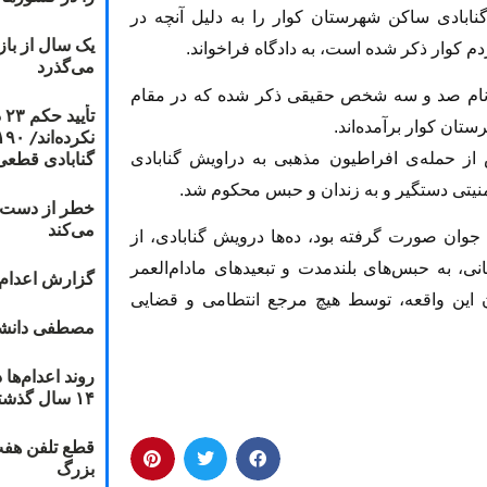
يش گنابادى ساكن شهرستان كوار را به دليل آنچه در
یک سال از با
 كوار ذكر شده است، به دادگاه فراخواند.
می‌گذرد
ه نام صد و سه شخص حقيقى ذكر شده كه در مقام
ت
تان كوار برآمده‌اند.
گنابادی قطعی
از حمله‌ی افراطيون مذهبى به دراويش گنابادى
خطر از دست دا
می‌کند
 جوان صورت گرفته بود، ده‌ها درويش گنابادى، از
 به حبس‌هاى بلندمدت و تبعيدهاى مادام‌العمر
گزارش اعدام ۲۰۱۸: قصاص و بخش
 اين واقعه، توسط هيچ مرجع انتطامى و قضايی
مصطفی دانشج
۱۴ سال گذشته
قطع تلفن هفت
بزرگ