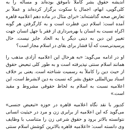
اندیشه حقوق بشر کاملاً ناموفق بوده‌اند و مسأله را به
کلی‌گویی، ابهام، اجمال یا سکوت برگزار کرده‌اند و عملاً بر
تعارض صحه گذاشته‌اند: «برای مثال در ماده دهم اعلامیه قاهره
آمده است: اسلام دین فطرت است و به کارگرفتن هر گونه
اکراه نسبت به انسان یا بهره‌برداری از فقر یا جهل انسان جهت
تغییر این دین به دینی دیگر یا به الحاد جایز نیست. حال
پرسیدنی‌ست که آیا فشار برای بقای در اسلام مجاز است؟
او در ادامه می‌گوید: «به هرحال این اعلامیه آزادی مذهب را
همانند اسلام سنتی نپذیرفته است و به طور کلی تبعیض حقوق
از حیث دین را کاملاً به رسمیت شناخته است. یعنی بر خلاف
اسناد بین‌المللی حقوق بشر که نسبت به دین لابشرط است، این
اعلامیه نسبت به اسلام به لحاظ حقوقی مشروط و مقید
است.»
کدیور با نقد نگاه اعلامیه قاهره در حوزه «تبعیض جنسی»
می‌گوید که این اعلامیه از برابری زن و مرد در حیثیت انسانی
نتوانسته بالا‌تر برود و حقوق شرعی زن را متناسب با وظایف
وی دانسته است: «اعلامیه قاهره بالا‌ترین کوشش اسلام سنتی