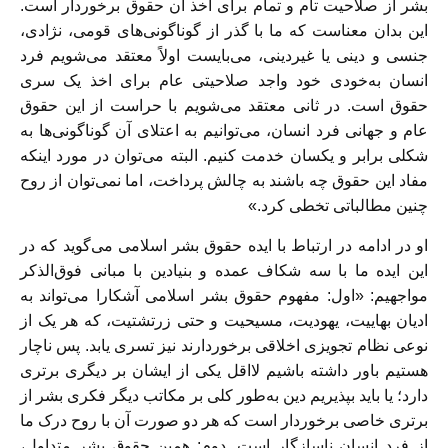
بشر از صلاحیت تام و تمام برای اخذ آن حقوق برخوردار است.
این بدان معناست که ما با گذر از گوناگونی‌های قومی، نژادی،
جنسی و دینی یا غیردینی، می‌بایست اولاً معتقد می‌شویم فرد
انسان به‌خودی ‌خود واجد صلاحیتی عام برای اخذ یک سری
حقوق است. در ثانی معتقد می‌شویم با حراست از این حقوق
عام و جهانی فرد انسان، می‌توانیم به اعتلای آن گوناگونی‌ها به
‌شکلی برابر و یکسان خدمت کنیم. البته می‌توان در مورد اینکه
مفاد این حقوق چه باشند به چالش پرداخت، اما نمی‌توان از روح
چنین مطالباتی تخطی کرد.»
او در ادامه در ارتباط با ایده حقوق بشر اسلامی می‌گوید که در
این ایده ما با سه شکاف عمده‌ و بنیادین با مبانی فوق‌الذکر
مواجهیم: «اول: مفهوم حقوق بشر اسلامی آشکارا می‌تواند به
ادیان بهاییت، یهودیت، مسیحیت و حتی زرتشتیت، که هر یک از
نوعی نظام تجویزی اخلاقی برخوردارند نیز تسری یابد. پس ناچار
هستیم باور داشته باشیم لااقل یکی از ایشان بر دیگری برتری
دارد؛ یا باید بپذیریم دین به‌طور کلی بر مکاتب دیگر فکری بشر از
برتری خاصی برخوردار است که هر دو صورت آن با روح درک ما
از فرد انسان ناسازگار است. دوم: همین حقوق بشر متداول،