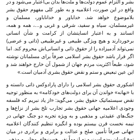
بشر و التزام عموم دولت‌ها و ملت‌ها بدان بی‌اعتبار می‌شود و در
واقع در این صورت، اعلامیه و به طور کلی مفهوم حقوق بشر
بلاموضوع خواهد شد. خداباور و خداناباور، مسلمان و
غیر‌مسلمان، سیاه و سفید، شرقی و غربی و…، همه و همه،
انسانند و به اعتبار انسایتشان از کرامت و شأن انسانی
برخوردارند و هیچ ویژگی طبیعی و غیرطبیعی (ذاتی و عرضی)
نمی‌تواند آدمیزاده را از حقوق ذاتی و انسانی‌اش محروم کند. اما
اگر قرار باشد حقوق بشر اسلامی صرفاً برای مسلمانان نوشته
شود، طبعاً اکثریت مردم جهان از شمول آن خارج خواهند شد و
این عین تبعیض و ستم و نقض حقوق بشری آدمیان است.»
اشکوری حقوق بشر اسلامی را دارای پارادوکس ذاتی دانسته و
با «بهانه» خواندن آن برای دولت‌های خودکامه» به منظور توجیه
نقض سیستماتیک حقوق بشر، می‌گوید: «از یاد نبریم که فلسفه
وجودی اعلامیه جهانی حقوق بشر تجارب تلخ بشر از نزاع‌ها و
جنگ‌های عقیدتی و مذهبی و به ویژه تجربه دو جنگ جهانی در
نیمه نخست قرن بیستم بوده و انگیزه تنظیم کنندگان اعلامیه
جهانی صرفاً تأمین صلح و عدالت و برابری و برادری در میان
نوع انسان بوده است و نه لزوماً نفی هویت‌های محلی و مذهبی